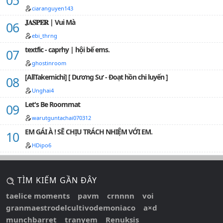
ciaranguyen143
𝐉𝐀𝐒𝐏𝐄𝐑 | Vui Mà
ebi_thrng
textfic - caprhy | hội bế ems.
ghostinroom
[AllTakemichi] [ Dương Sư - Đoạt hồn chi luyến ]
Unghai4
Let's Be Roommat
warutguntachai070312
EM GÁI À ! SẼ CHỊU TRÁCH NHIỆM VỚI EM.
HDipo6
TÌM KIẾM GẦN ĐÂY
taelice moments
pavm
crnnnn
voi
granmaestrodelcultivodemoniaco
a×d
munchbarret
tranyem
Renuksis