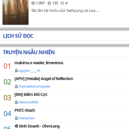
1,997
135
4
Tất tần tật hints của Taehyung và Lisa.…
LỊCH SỬ ĐỌC
TRUYỆN NGẪU NHIÊN
makima x reader; limerence.
nguyen_____th
[APH] [Hetalia] Angel of Reflection
TheUselessCentipede
[ĐM] Điểm Đối Cực
Helennn0903
PNTC-thach
thachphan
🚫 Kinh Doanh - OhmLeng