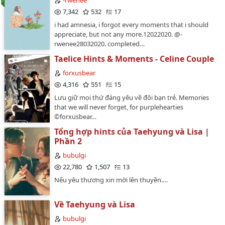
-rwenee
7,342
532
17
i had amnesia, i forgot every moments that i should
appreciate, but not any more.12022020. @-
rwenee28032020. completed…
Taelice Hints & Moments - Celine Couple
forxusbear
4,316
551
15
Lưu giữ mọi thứ đáng yêu về đôi bạn trẻ. Memories
that we will never forget, for purplehearties
©forxusbear…
Tổng hợp hints của Taehyung và Lisa |
Phần 2
bubulgi
22,780
1,507
13
Nếu yêu thương xin mời lên thuyền.…
Về Taehyung và Lisa
bubulgi