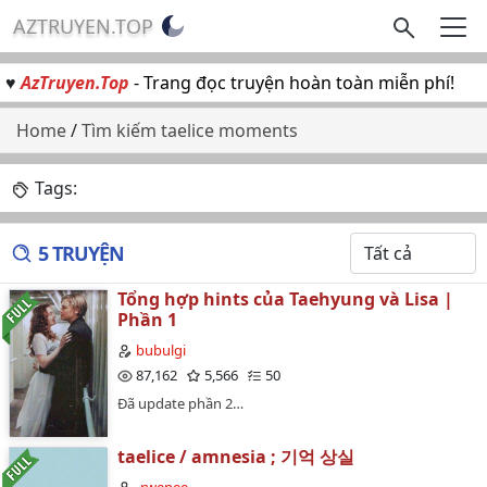
AZTRUYEN.TOP
♥
AzTruyen.Top
- Trang đọc truyện hoàn toàn miễn phí!
Home
/
Tìm kiếm taelice moments
Tags:
5 TRUYỆN
Tổng hợp hints của Taehyung và Lisa |
Phần 1
bubulgi
87,162
5,566
50
Đã update phần 2…
taelice / amnesia ; 기억 상실