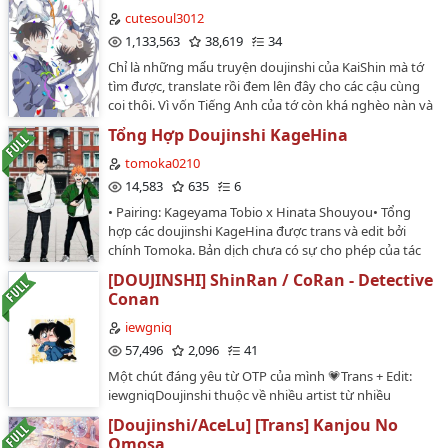
cutesoul3012
1,133,563
38,619
34
Chỉ là những mẩu truyện doujinshi của KaiShin mà tớ
tìm được, translate rồi đem lên đây cho các cậu cùng
coi thôi. Vì vốn Tiếng Anh của tớ còn khá nghèo nàn và
chưa được tốt lắm nên có sai sót gì thì các cậu thông
Tổng Hợp Doujinshi KageHina
cảm và bỏ qua cho tớ. Đồng thời tớ sẽ tiếp thu ý kiến
của các cậu để ngày một hoàn thiện hơn. Cảm ơn các
tomoka0210
cậu vì đã đọc những dòng này. Giờ thì....Enjoy~Cứ gọi
14,583
635
6
tớ là Hib nha các cậuHighest ranking:#1 doujinshi#1
• Pairing: Kageyama Tobio x Hinata Shouyou• Tổng
kurobakaito#1 shinichi#2 kaitokid#2 conan#4 kaishin…
hợp các doujinshi KageHina được trans và edit bởi
chính Tomoka. Bản dịch chưa có sự cho phép của tác
giả gốc, vui lòng không mang đi nơi khác.Truyện chỉ
[DOUJINSHI] ShinRan / CoRan - Detective
đăng ở Wattpad @tomoka0210…
Conan
iewgniq
57,496
2,096
41
Một chút đáng yêu từ OTP của mình 💗Trans + Edit:
iewgniqDoujinshi thuộc về nhiều artist từ nhiều
nguồn.Dịch và re-up đã có sự cho phép của artist. Ghi
[Doujinshi/AceLu] [Trans] Kanjou No
nguồn khi mang ra ngoài, cảm ơn mọi người!…
Omosa