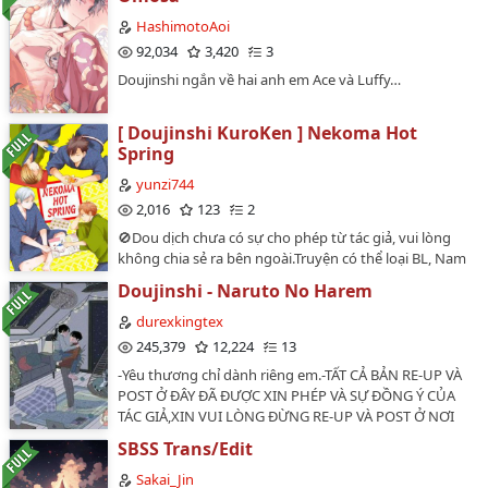
HashimotoAoi
92,034
3,420
3
Doujinshi ngắn về hai anh em Ace và Luffy…
[ Doujinshi KuroKen ] Nekoma Hot
Spring
yunzi744
2,016
123
2
🚫Dou dịch chưa có sự cho phép từ tác giả, vui lòng
không chia sẻ ra bên ngoài.Truyện có thể loại BL, Nam
x Nam, nếu không thích vui lòng out chứ đừng buông
Doujinshi - Naruto No Harem
lời xúc phạm.Tác giả: Matsumoto Miyoko Trans: Hạ Tử
Vân aka Natsume Ayano Cp: Kuroo Tetsuro x Kozume
durexkingtex
Kenma , có chút Haiba Lev x Yaku Morisuke Nhân vật
245,379
12,224
13
từ: Haikyuu…
-Yêu thương chỉ dành riêng em.-TẤT CẢ BẢN RE-UP VÀ
POST Ở ĐÂY ĐÃ ĐƯỢC XIN PHÉP VÀ SỰ ĐỒNG Ý CỦA
TÁC GIẢ,XIN VUI LÒNG ĐỪNG RE-UP VÀ POST Ở NƠI
KHÁC!-Link Page Only SasuNaru (những chap Doujinshi
SBSS Trans/Edit
ngắn) :
https://m.facebook.com/SasunaruOnlyNoneNarusasu/?
Sakai_Jin