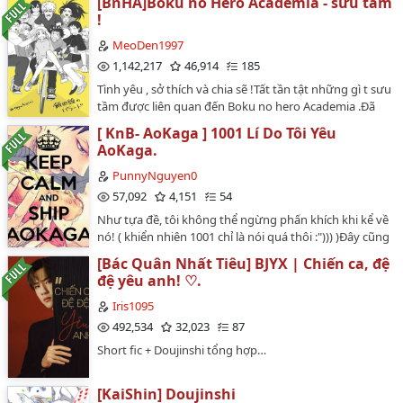
[BnHA]Boku no Hero Academia - sưu tầm
!
MeoDen1997
1,142,217
46,914
185
Tình yêu , sở thích và chia sẽ !Tất tần tật những gì t sưu
tầm được liên quan đến Boku no hero Academia .Đã
phần đều là do t sưu tầm từ nhiều nguồn khác nhau
[ KnB- AoKaga ] 1001 Lí Do Tôi Yêu
nhằm lưu giữ lại chúng trên đây !Thân ái , Mèo Đen !…
AoKaga.
PunnyNguyen0
57,092
4,151
54
Như tựa đề, tôi không thể ngừng phấn khích khi kể về
nó! ( khiển nhiên 1001 chỉ là nói quá thôi :"))) )Đây cũng
sẽ là chỗ để tui viết vài chuyện ngắn về họ và về những
[Bác Quân Nhất Tiêu] BJYX | Chiến ca, đệ
Au chimte của cặp thú này nữa ~Tôi biết dùng watt của
đệ yêu anh! ♡.
bạn để kể lể về OTP của mình là sai trái ( xin lỗi mày,
Dark ) Nhưng tôi thật sự lười lập Watt và tôi ngại sài
Iris1095
Email hay face để kết nối, vậy nên tôi sẽ xin lỗi nó vì sự
492,534
32,023
87
tự tiện này vậy :")))))))Anyway. Nhân vật không thuộc
Short fic + Doujinshi tổng hợp…
về tôi. Nhưng số phận của họ trong fic này là do tôi
quyết định.…
[KaiShin] Doujinshi