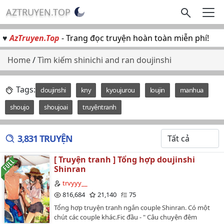
AZTRUYEN.TOP
♥
AzTruyen.Top
- Trang đọc truyện hoàn toàn miễn phí!
Home
/
Tìm kiếm shinichi and ran doujinshi
Tags:
doujinshi
kny
kyoujurou
loujin
manhua
shoujo
shoujoai
truyệntranh
3,831 TRUYỆN
[ Truyện tranh ] Tổng hợp doujinshi
Shinran
trvyyy__
816,684
21,140
75
Tổng hợp truyện tranh ngắn couple Shinran. Có một
chút các couple khác.Fic đầu - " Câu chuyện đêm