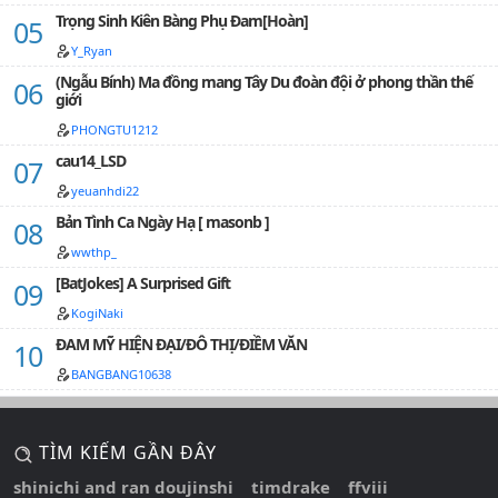
Trọng Sinh Kiên Bàng Phụ Đam[Hoàn]
Y_Ryan
(Ngẫu Bính) Ma đồng mang Tây Du đoàn đội ở phong thần thế
giới
PHONGTU1212
cau14_LSD
yeuanhdi22
Bản Tình Ca Ngày Hạ [ masonb ]
wwthp_
[BatJokes] A Surprised Gift
KogiNaki
ĐAM MỸ HIỆN ĐẠI/ĐÔ THỊ/ĐIỀM VĂN
BANGBANG10638
TÌM KIẾM GẦN ĐÂY
shinichi and ran doujinshi
timdrake
ffviii