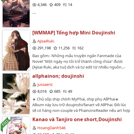
locale2=vi_VN-Link Wordpress Hội Rảnh Chuym (những
4,346
409
14
chap đầu) : https://hoiranhchymishere.wordpress.com•
.…
By: @durexkingtex✔️…
[WMMAP] Tổng hợp Mini Doujinshi
AjisaiRuki
291,198
11,256
162
Bao gồm:- Những mẩu truyện ngắn Fanmade của
Novel "Một ngày nọ tôi trở thành công chúa" được
[Ajisai Ruki, aka tui] dịch và tự edit từ nhiều nguồn...-
Những hình ảnh fanart xinh đẹp or hài hước về cp
allphainon; doujinshi
Lucas x Atti, Claude x Diana...- Những hình ảnh tui tự
sướng vẽ ra cũng có luôn...Nói chung là nơi để tui thoả
jussaeriz
mãn sự vã OTP thui :v Đi ngang qua mà thích nhớ cmt
8,016
685
49
và tặng sao cho tui nhé hiii~P/S: Update liên tục tại
☀️ Chủ sốp ship chính MyPhai, ship phụ AllPhai☀️
trang chính là wattpad AjisaiRuki. Mọi nơi khác đều là
Album này lưu trữ doujinshi/fanart về AllPhai. Đôi lúc
Reup không xin phép.…
sẽ có hàng non-couple và PhainonxReader nếu art hợp
gu!☀️ Những chap đánh số sẽ là MyPhai, chap đánh
Kanao và Tanjiro one short,Doujinshi
chữ sẽ là các couple còn lại. Trường hợp đánh chữ +
đánh số sẽ là doujinshi dài, mình chia ra dễ đọc☀️ Bản
HoangDanh546
dịch phi lợi nhuận và không có permission. Mục đích