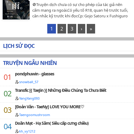
🚫Truyện dịch chưa có sự cho phép của tác giả nên
cấm mang ra ngoài.Có yếu tố R18, quan hệ trước tuổi,
cân nhắc kỹ trước khi đọcCp: Gojo Satoru x Fushiguro
MegumiJujutsu Kaisen trans: Hạ Tử Vân…
1
2
3
›
»
LỊCH SỬ ĐỌC
TRUYỆN NGẪU NHIÊN
pondphuwin - glasses
snowball_57
Transfic [{ TaeJin }] Những Điều Chúng Ta Chưa Biết
YangYang093
[Đoản Văn - TaeNy] LOVE YOU MORE♡
Taengoomushroom
Doãn Mạt - Hạ Sâm( Siêu cấp cưng chiều)
kh_vy1212