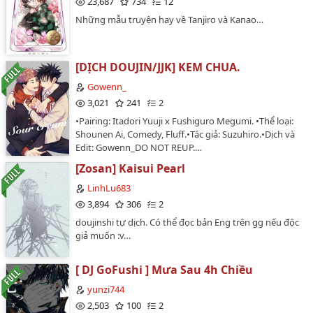
23,687
734
12
nhằm chia sẻ đến người cùng shipdom và không
Những mẫu truyện hay về Tanjiro và Kanao…
mang tính chất thương mại☀️ Tất nhiên, mỗi
doujinshi/fanart sẽ đính kèm tên artist gốc. Đôi lúc
mình sẽ quên lưu lại artist, nên mọi người cmt nhắc
nhở mình nhé!☀️ Nếu có vấn đề gì, mình sẽ xoá
[DỊCH DOUJIN/JJK] KEM CHUA.
album!…
Gowenn_
3,021
241
2
•Pairing: Itadori Yuuji x Fushiguro Megumi. •Thể loại:
Shounen Ai, Comedy, Fluff.•Tác giả: Suzuhiro.•Dịch và
Edit: Gowenn_DO NOT REUP.…
[Zosan] Kaisui Pearl
LinhLu683
3,894
306
2
doujinshi tự dịch. Có thể đọc bản Eng trên gg nếu độc
giả muốn :v…
[ DJ GoFushi ] Mưa Sau 4h Chiều
yunzi744
2,503
100
2