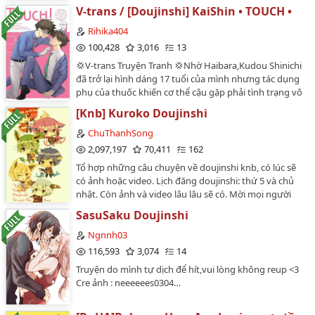
khuya" của m đã ht. Đây là fic thứ hai. Mong mn uho
V-trans / [Doujinshi] KaiShin • TOUCH •
=))))P/s: được lấy từ nhiều nguồn trên FB#v2…
Rihika404
100,428
3,016
13
💢V-trans Truyện Tranh 💢Nhờ Haibara,Kudou Shinichi
đã trở lại hình dáng 17 tuổi của mình nhưng tác dụng
phụ của thuốc khiến cơ thể cậu gặp phải tình trạng vô
cùng khó xử phải dùng đến thuốc ức chế...Và cuộc đời
[Knb] Kuroko Doujinshi
Shinichi đã thay đổi khi Kaitou Kid xuất hiệnKuroba
Kaitou và một kế hoạch đen tối...🌟.Link truyện gốc
ChuThanhSong
trên myreadingmanga.inf 🌟. Truyện dịch từ bản E-
2,097,197
70,411
162
trans chưa qua xin phép.Đề nghị KHÔNG REUP dưới
Tổ hợp những câu chuyện về doujinshi knb, có lúc sẽ
bất kì hình thức nào 🚫. Vì Wap kiểm duyệt hình ảnh
có ảnh hoặc video. Lịch đăng doujinshi: thứ 5 và chủ
cho nên một số trang truyện sẽ bị ẩn/mất do bị Wap
nhật. Còn ảnh và video lâu lâu sẽ có. Mời mọi người
đánh dấu chứa nd không phù hợp nên nếu muốn đọc
vào xem Lưu ý: đây là mình up cho m.n xem chứ
full đầy đủ vui lòng tìm truyện qua link face mình để ở
SasuSaku Doujinshi
không phải là mình dịch đâu nha…
phần giới thiệu hoặc tìm trên wordpressLink
Ngnnh03
Wordpress : https://rihika.art.blog/2021/10/30/v-trans-
116,593
3,074
14
doujinshi-kaishin-touch/…
Truyện do mình tự dịch để hít,vui lòng không reup <3
Cre ảnh : neeeeees0304…