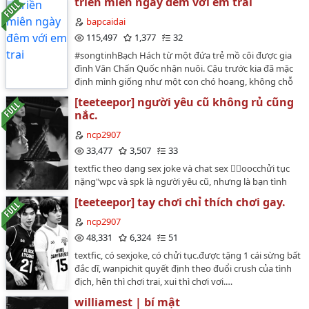
triền miên ngày đêm với em trai
huống hài hước, oái oăm đã kéo họ lại gần nhau. Qua
những biến cố về gia đình, định kiến xã hội và sự hy
bapcaidai
sinh của bạn bè, cả hai dần nhận ra tình cảm thực sự.
115,497
1,377
32
THÔNG TIN TÁC PHẨM Tên truyện: Chuyến Về Miền
#songtinhBạch Hách từ một đứa trẻ mồ côi được gia
Tây Tác giả: Cu Sữa Số chương: 70 Trạng thái: Đang ra.
đình Văn Chấn Quốc nhận nuôi. Cậu trước kia đã mặc
Thể loại: Drama, boylove, tình dục, lãng mạn Đối tượng
định mình giống như một con chó hoang, không chỗ
độc giả Độc giả trên 18 tuổi. Phát hành hàng ngày vào
ở, không nơi nương tựa. Cho đến khi được gia đình
lúc 19h30. Cảnh báo: Truyện có nhiều chi tiết nhạy cảm,
[teeteepor] người yêu cũ không rủ cũng
nhận nuôi tận tình chăm sóc. Đặc biệt còn được người
văn dơ, có một số tình tiết hư cấu.…
nắc.
anh trai nuôi chiều chuộng từ trái tim đến thể xác.Văn
Tĩnh Tiêu từ khi nhìn thấy Bạch Hách liền thay đổi thái
ncp2907
độ, ngay đêm đầu tiên khi nhìn vào quần của em trai
33,477
3,507
33
nuôi đã thấy có nhiều khe hơn đàn ông. Kể từ đó, Bạch
textfic theo dạng sex joke và chat sex 😮‍💨oocchửi tục
Hách thuộc quyền sở hữu của hắn. Để cho cậu biết
nặng"wpc và spk là người yêu cũ, nhưng là bạn tình
người có thể làm cậu cao trào và sung sướиɠ chỉ có
mới"…
thể là Văn Tĩnh Tiêu hắnCP : Văn Tĩnh Tiêu x Bạch
[teeteepor] tay chơi chỉ thích chơi gay.
Hách…
ncp2907
48,331
6,324
51
textfic, có sexjoke, có chửi tục.được tặng 1 cái sừng bất
đắc dĩ, wanpichit quyết định theo đuổi crush của tình
địch, hên thì chơi trai, xui thì chơi vơi.…
williamest | bí mật