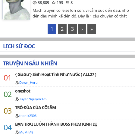
lạc không thể cứu vãn.…
38,809
193
8
Mạch truyện có lẽ sẽ lộn xộn, vì cảm xúc đến đâu, nhớ
đến đâu mình kể đến đó. Đây là 1 câu chuyện có thật
về cuộc đời mình, hãy gọi mình là Gió :)…
1
2
3
›
»
LỊCH SỬ ĐỌC
TRUYỆN NGẪU NHIÊN
{ Gia Sư } Sinh Hoạt Tĩnh Như Nước ( ALL27 )
Dawn_Heru
oneshot
TuyenNguyen376
TRÒ ĐÙA CỦA CÕI ÂM
titanik2306
BẠN TRAI LUÔN THÀNH BOSS PHIM KINH DỊ
MuMit48