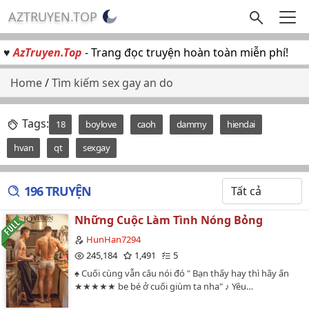
AZTRUYEN.TOP
♥
AzTruyen.Top
- Trang đọc truyện hoàn toàn miễn phí!
Home
/
Tìm kiếm sex gay an do
Tags:
18
boylove
caoh
dammy
hiendai
hvan
qt
sexgay
196 TRUYỆN
Những Cuộc Làm Tình Nóng Bỏng
HunHan7294
245,184
1,491
5
♠ Cuối cùng vẫn câu nói đó " Bạn thấy hay thì hãy ấn
★★★★★ be bé ở cuối giùm ta nha" ♪ Yêu…