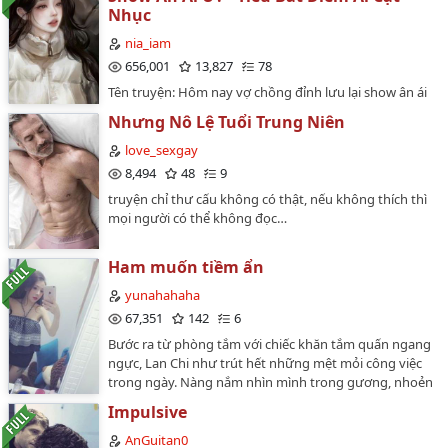
chuyện dần trở nên phức tạp hơn khi Harry bắt đầu
Nhục
cảm thấy gì đó mỗi khi họ làm vậy.…
nia_iam
656,001
13,827
78
Tên truyện: Hôm nay vợ chồng đỉnh lưu lại show ân ái
ư!Tác giả: Tiểu Bất Điểm Ái Cật Nhục.Thể loại: Futanari,
Nhưng Nô Lệ Tuổi Trung Niên
Bách hợp, Hiện đại, HE, Tình cảm, H văn, Ngọt sủng,
Song khiết 🕊️, Giới giải trí, Thanh mai trúc mã, Hoan hỉ
love_sexgay
oan gia, Song hướng yêu thầm, Cưới trước yêu sau, Đô
8,494
48
9
thị tình duyên, 1v1.Số chương: 77 chương.Trạng thái:
truyện chỉ thư cấu không có thật, nếu không thích thì
Hoàn thành.Nhân vật chính: Cố Nguyên Hi x Thanh
mọi người có thể không đọc…
Nhã ______________Giọng văn siêu ngọt, xuyên suốt bộ
truyện không ngược miếng nào. Thịt ngập miệng, thịt
tứ tung, thịt hầm là chủ yếu. Cốt truyện đều phục vụ
Ham muốn tiềm ẩn
cho việc ăn thịt.…
yunahahaha
67,351
142
6
Bước ra từ phòng tắm với chiếc khăn tắm quấn ngang
ngực, Lan Chi như trút hết những mệt mỏi công việc
trong ngày. Nàng nắm nhìn mình trong gương, nhoẻn
miệng cười hài lòng thích thú với sắc đẹp trời ban của
Impulsive
mình. Nàng thật đẹp, đôi mắt trong suốt, long lanh,
răng thật đều trắng thấp thoáng sau bờ môi đỏ hồng
AnGuitan0