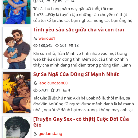
30,175
69
14
những chàng trai trẻ bằng con cặc to tướng của mình.
Số phận trớ trêu đặt họ vào hai bờ đối lập của xã hội.
Tôi là chú Long năm nay gần 40 tuổi, tôi cao
Gia cảnh khác biệt như bức tường thành vô hình ngăn
1m73.....Đây là tuyển tập những câu chuyện có thật
cản tình yêu chớm nở. Những ánh mắt dò xét, những
của tôi kể lại cho các bạn nghe....mong các bạn ủng hộ
lời đàm tiếu sau lưng, thậm chí là sự phản đối gay gắt
nhé.Do là kể lại những câu chuyện có thật nên viết hơi
Tình yêu sâu sắc giữa cha và con trai
từ gia đình Minh, tất cả như muốn dập tắt ngọn lửa
nhanh và sai chính tả. các bạn cố gắng hiểu nhé…
tình yêu vừa mới hé.Do cuộc đời nghèo khó và một sự
warious1
kiện bất ngờ Lâm phải làm ở đợ tại nhà Minh. Từ đây
138,545
561
18
mọi sóng gió bắt đầu, Minh bắt đầu các kế hoạch để
Khi còn nhỏ, Trần Minh vô tình nhấp vào một trang
lạm dụng Lâm, khiến anh sống trong khổ sở và sung
web khiêu dâm đồng tính. Đêm đó, cậu tình cờ nhìn
sướng…
thấy cha mình đang thủ dâm trong phòng tắm. Cảnh
tượng gợi cảm và hoang dã đó khiến cậu ta có một
Sự Sa Ngã Của Dũng Sĩ Mạnh Nhất
giấc mơ ướt át đêm đó, và một hạt giống loạn luân đã
được gieo vào trong tim cậu ta. Cuối cùng, vào một
laogicungton00
đêm khi cha mình say rượu, Trần Minh đã bò lên
6,431
31
4
giường của cha mình và nhét cái thứ gân guốc màu đỏ
Tác Giả: 褰裳Chủ nhà: AkiThể Loại: nô lệ, thôi miên, sa
nâu to đùng đó vào hậu môn của cậu. . . . . .Số chương:
đoạVăn ÁnDũng Sĩ, người được mệnh danh là kẻ mạnh
26…
nhất, người sẽ đánh bại ma vương. không may anh lại
sập bẫy của gã Ma Vương. Kể từ đó, anh bị Ma Vương
[Truyện Gay Sex - có thật] Cuộc Đời Của
cùng lũ ma vật của hắn thay nhau địt, bị biến thành
Gió
bồn chứa tinh của ma tộc. Cuối cùng, anh hoàn toàn
đánh mất chính mình, vĩnh viễn sa vào vực thẳm khoái
giodamdang