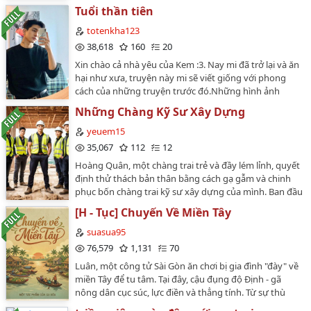
Tuổi thần tiên
totenkha123
38,618
160
20
Xin chào cả nhà yêu của Kem :3. Nay mi đã trở lại và ăn
hại như xưa, truyện này mi sẽ viết giống với phong
cách của những truyện trước đó.Những hình ảnh
minh họa trong truyện do mình tự vẽ 100% nên có đôi
Những Chàng Kỹ Sư Xây Dựng
chút phèn mọi người thông cảm giúp. Mình đang cố
gắng cải thiện nét vẽ để mọi người dễ hình dung
yeuem15
những đứa con của mình một cách hoàn hảo nhất Sơ
35,067
112
12
bộ về truyện:Long là một đứa con của vùng biển NT,
Hoàng Quân, một chàng trai trẻ và đầy lém lỉnh, quyết
cậu ta rất đẹp trai và rất giỏi ăn nói người do có tính
định thử thách bản thân bằng cách gạ gẫm và chinh
cách rất hòa đồng . Chiều cao 1m83, đôi môi hồng
phục bốn chàng trai kỹ sư xây dựng của mình. Ban đầu
căng bóng, cặp mắt 2 mí hút sâu ánh nhìn của mọi
chỉ là những cuộc trò chuyện mập mờ và những ánh
người.Kha một anh chàng dễ thương với thân hình
[H - Tục] Chuyến Về Miền Tây
mắt đầy ẩn ý, Quân dần dẫn dắt các bạn vào thế giới
đầy đặn, một người yêu thích thể thao, cậu có nét rất
của sự khám phá tình dục tự do và không giới hạn…
suasua95
giống con gái. Đặt biệt siêu đẹp trai, nhưng cậu tỏ ra
76,579
1,131
70
khá thờ ơ với mọi thứ xung quanh.Và mọi số nhân vật
khác sẽ được phát triễn xuyên suốt câu chuyệnLinh
Luân, một công tử Sài Gòn ăn chơi bị gia đình "đày" về
một người bạn thuở thiếu thời mang một tình yêu
miền Tây để tu tâm. Tại đây, cậu đụng độ Định - gã
mãnh liệt với Kha…
nông dân cục súc, lực điền và thẳng tính. Từ sự thù
ghét ban đầu, những va chạm thể xác và những tình