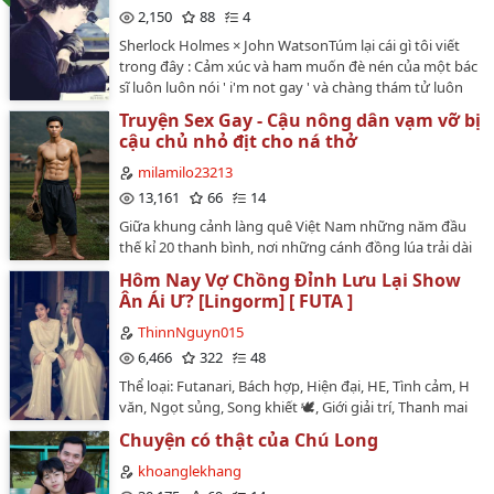
tự nhiên. Nàng hơn ai hết, biết rằng mình rất đẹp.…
2,150
88
4
Sherlock Holmes × John WatsonTúm lại cái gì tôi viết
trong đây : Cảm xúc và ham muốn đè nén của một bác
sĩ luôn luôn nói ' i'm not gay ' và chàng thám tử luôn
im lặng mỗi khi anh bác sĩ nói 'i'm not his date' sẽ ra
Truyện Sex Gay - Cậu nông dân vạm vỡ bị
làm sao? Đọc đi, mới biết hen bà con!(Các chap trong
cậu chủ nhỏ địt cho ná thở
truyện không liên kết với nhau)…
milamilo23213
13,161
66
14
Giữa khung cảnh làng quê Việt Nam những năm đầu
thế kỉ 20 thanh bình, nơi những cánh đồng lúa trải dài
như tấm thảm xanh mướt, câu chuyện tình yêu đầy
Hôm Nay Vợ Chồng Đỉnh Lưu Lại Show
sóng gió giữa Lâm và Minh nảy nở. Lâm, chàng trai
Ân Ái Ư? [Lingorm] [ FUTA ]
nông dân khỏe mạnh, là con lai nên có thân hình vạm
vỡ, vùng ngực nở nang, cơ bụng săn chắc với những
ThinnNguyn015
đường nét khỏe khoắn, cùng với bắp tay và vai vạm vỡ
6,466
322
48
làn da rám nắng gió sương, đôi tay chai sạn quen với
Thể loại: Futanari, Bách hợp, Hiện đại, HE, Tình cảm, H
cuốc cày, mang trong mình sự chân chất, hiền lành của
văn, Ngọt sủng, Song khiết 🕊️, Giới giải trí, Thanh mai
đất mẹ. Minh, con nhà địa chủ giàu có nhất vùng, sở
trúc mã, Hoan hỉ oan gia, Song hướng yêu thầm, Cưới
hữu vẻ đẹp thanh cao như đóa sen sớm mai, đôi mắt
Chuyện có thật của Chú Long
trước yêu sau, Đô thị tình duyên, 1v1.…
sáng tựa ánh sao đêm, nhưng ẩn sâu trong đó là một
khoanglekhang
tâm hồn khao khát muốn chiếm hữu và khuất phục