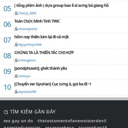
( tổng phim ảnh ) dựa group bao lì xì xưng bá giang hồ
Cheryl_2002
Toàn Chức Minh Tinh 799C
nhocvipisme
hôm nay thiên kim lại đi vả mặt
NguynHuyn564
CHÚNG TA LÀ THIÊN TÁC CHI HỢP
hnhmgkmn
[pondphuwin]; ghét thành yêu
hiimuyn
[Chuyển ver GyuHan] Cục cưng à, gọi ba đi ~!
seyuhan249
TÌM KIẾM GẦN ĐÂY
sex gay an do
thetestamentofanewsisterdevil
gazettedusorcier
oscarxrebeca
truonghan18