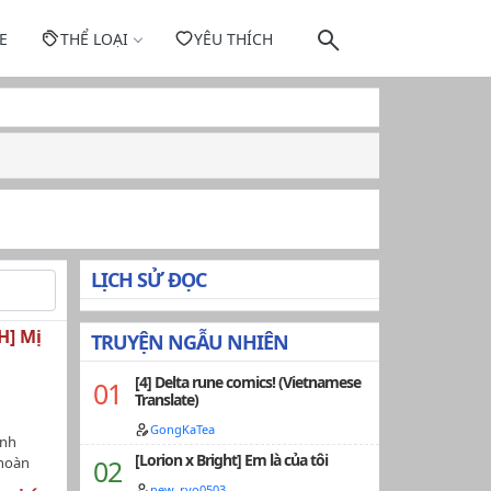
E
THỂ LOẠI
YÊU THÍCH
LỊCH SỬ ĐỌC
H] Mị
TRUYỆN NGẪU NHIÊN
[4] Delta rune comics! (Vietnamese
Translate)
GongKaTea
ình
[Lorion x Bright] Em là của tôi
 hoàn
 tuyệt
new_ryo0503