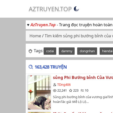
AZTRUYEN.TOP
♥
AzTruyen.Top
- Trang đọc truyện hoàn toàn
Home
/
Tìm kiếm sủng phi bướng bỉnh của 
Tags:
codai
dammy
dongnhan
hiendai
163,428 TRUYỆN
sủng Phi Bướng bỉnh Của Vư
TDng406
22,241
223
10
Sủng phi bướng bỉnh của vương giaTình
hoànTác giả :Mễ Lộ Lộ…