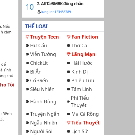
 dân
2. All Tà ĐMBK đồng nhân
 nên
o chủ Ma
mà người
 giới 9:
lunglinh123456789
nàng còn
cổ)Thế
ửa làm
THỂ LOẠI
ả. Nếu
i trên
ình cảm
ương
Truyện Teen
Fan Fiction
chỉ có
Hư Cấu
Thơ Ca
 bàn ra
g
Viễn Tưởng
Lãng Mạn
bảo vệ
ChickLit
Hài Hước
ó để
à Tình
Bí Ẩn
Kinh Dị
ộng chủ
Cổ Điển
Phiêu Lưu
ân
ho Tôi
 bã của
Siêu Nhiên
Tâm Linh
sau Doran
Phi Tiểu
 Hạ,
Hành Động
Thuyết
Truyện Ngắn
Ma Cà Rồng
: Bệnh
hất
Ngẫu Nhiên
Tiểu Thuyết
ng, trúc
ạiCông:
Người Sói
Lịch Sử