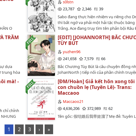
Thịnh Phóng x Thụ: Chu HạNguồn: wikidi
s0lstn
cấm re-up dưới mọi hình thức.…
23,787
2,346
39
Sabo đang thực hiện nhiệm vụ riêng cho D
thì bất ngờ va phải một hải tặc thuộc băng
THẦN O
Trắng. Ace đang truy tìm tên phản bội Râu 
 Ngu Bất
lại chạm trán một nhà Cách mạng mang g
VÀ TRẦM
[EDIT] [JOHANNORTH] BẮC CHƯ
ang Từ, Cố
mặt quá đỗi giống người em trai đã khuất.
TÙY BÚT
: Edit
Luffy thì chỉ đang cố gắng sống sót trên Đạ
144 chương
Trình.…
yuzhen96
n đại, chênh
241,658
7,579
66
n của Cố Phỉ
 sự dựa
Bắc Chương Tùy Bút là câu chuyện đồng nh
ng, giai
ự trung hòa
JohanNorth ) tiếp nối của phần chính truyệ
 thần lạnh
ững sợi dây
Fourever you, được tác giả Vương Kiều Như
hút tính
ôi mà! -
[ĐM/Hoàn] Giả kết hôn xong tô
khắp đế
tiếp, vì yêu thích cặp đôi Johannorth. Do q
ị, hoan hỉ
con chuồn lẹ (Tuyên Lê)- Trans:
t ảnh thú
thích JohanNorth cũng như MaxkyBas, mìn
.Góc nhìn
Maccaoo
t của ảnh
dịch lại để mọi người cùng đọc và theo dõi 
g tác: Cố
định mệnh
hành trình sủng vợ chiều chồng của P'Jo v
Maccaoo21
n.Tóm tắt
. Khoảnh
North nhé.Tổng cộng: 24 chương chính truy
4,636,206
372,989
62
.Chủ đề:
h chỉ chỉnh
 là lúc sự
phiên ngoại.Tiến độ: Đã Hoàn chính truyện
hông sợ hãi.
AO NHUNG
Tên gốc: 假结婚后我带娃溜了Mẹ đẻ: Tuyên Lê
 mẽ hơn
cập nhật phiên ngoạiTác Giả: Vương Kiều N
ngID Tấn
Mạc Cao ơi là Cao (Maccaoo)Nguyên tác: 54
Bối cảnh
Trans: YuzhenTruyện được dịch theo bản Tr
một yêu quái
chương + 6 phiên ngoại (Hoàn)Bản dịch: Đã
1
2
3
›
»
: 马明月 - Mã
nên mọi xưng hô, diễn biến tâm lý nhân vật
 củ, chăm
hoànNguồn raw: Tấn GiangNguyễn Khả Hạ 
được giữ nguyên theo tác giả Trung, nên m