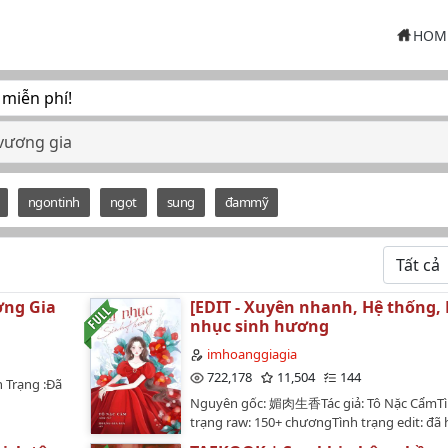
HOM
 miễn phí!
vương gia
ngontinh
ngọt
sung
đammỹ
ơng Gia
[EDIT - Xuyên nhanh, Hệ thống, 
nhục sinh hương
imhoanggiagia
722,178
11,504
144
 Trạng :Đã
Nguyên gốc: 媚肉生香Tác giả: Tô Nặc CẩmT
trạng raw: 150+ chươngTình trạng edit: đã
thànhBìa: @uk_unknown---Cố Minh Nguyệt