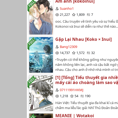
Ám ảnh [kokoinui]
nọ. Mình đã nói ngay từ đầu rồi nhé! *ch
dung thì... Không hiểu sao cái wattpad 
Suanho1
lưu tên và mô tả truyện lại, mà mô tả th
21,227
1,809
7
vãi cả ra. Giờ lười viết lại (3 lần viết lại 
ooc. Câu truyện về tình yêu và sự hiểu 
đùa), thế nên vào thẳng truyện luôn ha
Kokonoi và Inui sẽ diễn ra như thế nào..
Gặp Lại Nhau [Koko × Inui]
Bang12309
14,737
1,572
32
•Truyện có thể không giống như nguyên
năm không liên lạc, anh và cậu bất ngờ 
nhau. Cậu cho anh ở nhờ nhà mình vì trờ
từ hôm đó mối quan hệ giữa 2 người dầ
[1] [Tổng] Tiểu thuyết gia nhi
tốt hơn và bỗng 1 hôm anh tỏ tình cậu.
mấy cái áo choàng làm sao v
quan hệ còn khá nhiều nút thắt nhưng 
cố vượt qua và đến bên nhau....•Truyện
07111991HKMJ
đăng ở một nơi duy nhất đó là Wattpad,
1,218
54
190
không đăng lại ở bất cứ đâu.…
Hán Việt: Tiểu thuyết gia đa khai kỉ cá m
chẩm ma liễuTác giả: Nhĩ Thủ Đoản Đo
MEANIE | Wotakoi