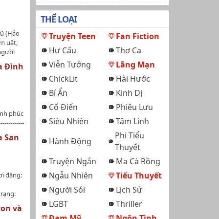
THỂ LOẠI
Vũ (Hảo
Truyện Teen
Fan Fiction
m uất,
Hư Cấu
Thơ Ca
người
 qua
Viễn Tưởng
Lãng Mạn
a Đình
 nhau.
ChickLit
Hài Hước
Bí Ẩn
Kinh Dị
Cổ Điển
Phiêu Lưu
ạnh phúc
Siêu Nhiên
Tâm Linh
----------
 Gia đình
Phi Tiểu
a San
Hành Động
tpad •
Thuyết
Tokyo
s•
Truyện Ngắn
Ma Cà Rồng
Ngẫu Nhiên
Tiểu Thuyết
ơi đăng:
kui Ken•
Người Sói
Lịch Sử
trạng:
LGBT
Thriller
 Tokyo
con và
 Satoru
ó H nên
Đam Mỹ
Ngôn Tình