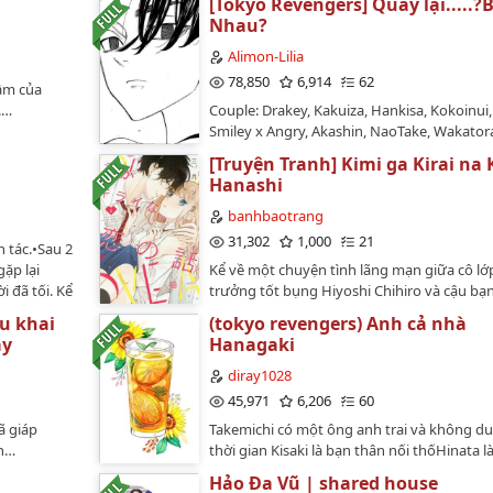
[Tokyo Revengers] Quay lại.....?
ỉ chỉ*.Nội
啊！？ - Cầu Vấn Chẩm Ma Tòng Tuyển Tú 
Nhau?
không chịu
Nghệ Đào Thái Hồi Khứ Thích Túc Cầu A!? -
ì ghi nhiều
Như Thế Nào Từ Tuyển Tú Tổng Nghệ Đào T
Alimon-Lilia
rồi chứ chẳng
Về Đá Bóng Đá A!?【Tác giả】 小思R哑_597 (
78,850
6,914
62
lầm của
.…
R Ách_597) (ID: xiaosirya)【Editor + Beta】
.…
Couple: Drakey, Kakuiza, Hankisa, Kokoinui,
Thì Lăn Vào Bếp【Fandom】 Blue Lock (all洁
Smiley x Angry, Akashin, NaoTake, Wakator
AllIsagi)【Nguồn】 Lofter (raw) + Wattpad
Hakmis, Y/N x Senju, HinaEmaChap: 46 chap
Meonhoc2110 (convert)【Tình trạng bản 
[Truyện Tranh] Kimi ga Kirai na 
ngoại truyện chính và một kết Thể loại: Gi
Chính truyện (110 chương - Completed) + 
Hanashi
xuyên không, hơi Yandere (chắc vậy), có OC
truyện (On-going)【Tình trạng edit】 Hoàn
có luận loan (không muốn thì đừng đọc, l
banhbaotrang
Chính truyện, Ngoại truyện để ở fic khác‼️ E
đừng chửi)Kết truyện: HE.Văn án: trong
31,302
1,000
21
chưa học tiếng Trung, chỉ biết edit và chém
 tác.•Sau 2
chuyện.Tình trạng ra chap: đã hoàn thành 
theo bản qt nên chỉ đảm bảo truyền tải đư
gặp lại
Kể về một chuyện tình lãng mạn giữa cô lớ
viết kiểu này mọi người có thể đọc truyện 
60 - 70% nội dung và hành văn của tác giả (c
i đã tối. Kể
trưởng tốt bụng Hiyoshi Chihiro và cậu bạ
trong sự vui vẻ. Có gì mong mọi người góp
thì hên xui)BẢN EDIT CHỈ ĐƯỢC ĐĂNG DU
n trở nên
lớp xấu tính Kisaragi Haruka...-------------------
chỉnh sửa. Lưu ý: truyện chỉ viết và đăng ở
ều khai
(tokyo revengers) Anh cả nhà
TRÊN WATTPAD, ĐỪNG MANG ĐI ĐÂU KHI 
 Tuy mối
loại: Shoujo, School Life, RomanceTác giả: M
vui lòng không mang đi nơi khácTên cũ: Li
ậy
Hanagaki
SỰ CHO PHÉP CỦA EDITOR!!!…
2 người vẫn
SoraNguồn truyện: Blogtruyen.com-----------
Ta Có Thể Bên Nhau Lần NữaTên mới: Quay lạ
 chỉ được
diray1028
Bên nhau?…
 vui lòng
45,971
6,206
60
ã giáp
Takemichi có một ông anh trai và không d
ản…
thời gian Kisaki là bạn thân nối thốHinata 
Hảo Đa Vũ | shared house