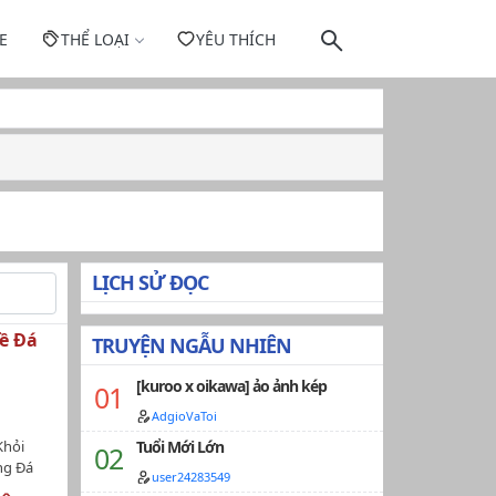
E
THỂ LOẠI
YÊU THÍCH
LỊCH SỬ ĐỌC
ề Đá
TRUYỆN NGẪU NHIÊN
[kuroo x oikawa] ảo ảnh kép
AdgioVaToi
Khỏi
Tuổi Mới Lớn
ng Đá
user24283549
回去踢足球