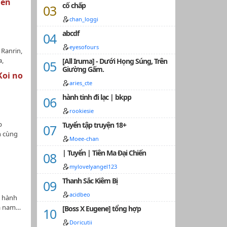
Bên
cố chấp
Tổng
 Cầu Hỏi
chan_loggi
hải Trở
abcdf
Tiểu Tư
 Muốn Ăn
eyesofours
 Ranrin,
 -
a,
[All Iruma] - Dưới Họng Súng, Trên
Giường Gấm.
, 4
gốc】
Koi no
am cầm,
Ngoại
aries_cte
C, xàm,
 thành
hành tinh đi lạc | bkpp
àm ơn
ditor
rookiesie
 gió
Lần đầu
ợc đúng
p
Tuyển tập truyện 18+
này
òn lại
n cùng
 ý để
Moee-chan
Y NHẤT
---Thể
 Wattpad
CHƯA CÓ
| Tuyển | Tiên Ma Đại Chiến
izuki
ệu Chúng
---…
i.....?
mylovelyangel123
Thanh Sắc Kiêm Bị
acidbeo
u hành
là nam…
[Boss X Eugene] tổng hợp
Doricutii