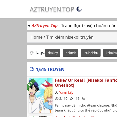
AZTRUYEN.TOP
♥
AzTruyen.Top
- Trang đọc truyện hoàn toàn
Home
/
Tìm kiếm nisekoi truyện
Tags:
drakey
hakmit
inuiseishu
kakuiza
1,615 TRUYỆN
Fake? Or Real? [Nisekoi Fanfic
Oneshot]
Yami_Lily
2,110
116
1
Fanfic này dành cho #teamchitoge. Nhữ
team khác cũng có thể vào đọc nhưng 
định vào đọc rồi lại quay sang ném đá c