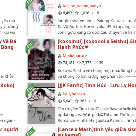
Koi_no_yokan_sanyu
8,497
1,026
8
ỗ yêu mà
longfic: shared housePairing: Santa x Lưu 
ấy ý tưởng
Đa Vũ)Author: Koi no yokanPhố thị càng sầ
i Koi wa
con người càng cô độc. Câu chuyện về hai 
trẻ tuổi vô tình về chung một mái nhà, trải
y Về Đá
[kokoinui] [kokonoi x Seishu] Gi
những tháng ngày ngọt ngào giản đơn bên
t Bóng
Hạnh Phúc❤
…
MiMiAnacute
74,181
7,373
39
Koko và Seishu về chung một nhà. Sống h
ại Khỏi
và không có bất lương hay phạm tội. -----------
 Bóng Đá
--------- • TITLE: [KokoInui] [KokonoixSeishu]
uKoko]
[JJK Fanfic] Tinh Húc - Lưu Ly Ho
淘汰回去踢足球
hạnh phúc • AUTHOR: MimiAnacute on wat
ú Tổng
UPDATE: 28.8.2021 - 20.2.2022• CATEGORY: 
luulyhoasan
? - Cầu Hỏi
Rengevers fanfiction, Boylove, Smut, Sweet
5,642
287
6
o Thải Trở
OTHER TAGS: [?] • RATING: M• STATUS: End•
Tên truyện: Tinh Húc.Tác giả: Ravenchelle.N
7 (Tiểu Tư
PAIRING: Kokonoi Hajime x Inui
ết•
updating... và Wattpad:@ThLammThể loại:
eta】 Muốn Ăn
Seishu•DISCLAIMER: Nhân vật thuộc về Wa
yện ngắn•
Romance, H nhẹ, HE, Jujutsu Kaisen, ...Tình 
ll洁 -
DESIGNED: Laurence on wattpad • EDITED:
.Tiền là
Hoàn.Nhân vật chính: Akina Kichirou x Yuta
pad
Laurence on Wattpad • ORIGINAL PICTURE:
ừ người
[Lance x Mash]tình yêu giữa sis
g của một
Okkotsu.Nhân vật phụ: Megumi Fushiguro,
ản gốc】
Rengevers official •WARNING: OOC nặng, c
su kem=D