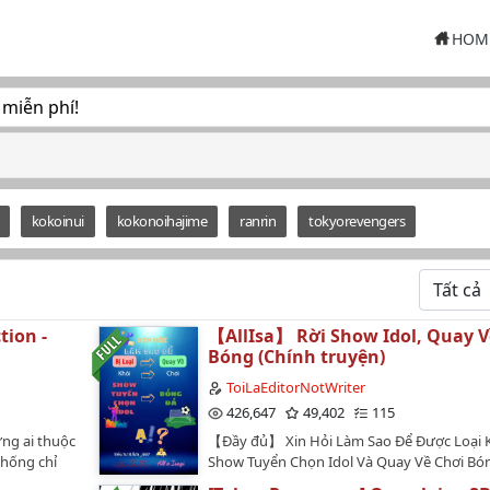
HOM
 miễn phí!
kokoinui
kokonoihajime
ranrin
tokyorevengers
tion -
【AllIsa】 Rời Show Idol, Quay V
Bóng (Chính truyện)
ToiLaEditorNotWriter
426,647
49,402
115
ng ai thuộc
【Đầy đủ】 Xin Hỏi Làm Sao Để Được Loại 
chống chỉ
Show Tuyển Chọn Idol Và Quay Về Chơi Bó
hê cặp này
Ạ!?【Tên gốc】 求问怎么从选秀综艺淘汰