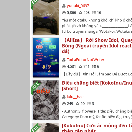
yuuuki_9697
5,866
493
16
Yêu một otaku không khó, chỉ khó ở ch
phải giả vờ không yêu._______________L
từ bộ truyện manga "Wotakoi: Wotaku n
Muzukashii".Side couple: Cheolhan.…
【AllIsa】 Rời Show Idol, Qua
Bóng (Ngoại truyện Idol reac
đá)
ToiLaEditorNotWriter
4,531
741
6
【Đầy đủ】 Xin Hỏi Làm Sao Để Được Lo
Show Tuyển Chọn Idol Và Quay Về Chơi
Điều chẳng biết [KokoInu/In
Ạ!?【Tên gốc】 求问怎么从选秀综艺
[Short]
啊！？ - Cầu Vấn Chẩm Ma Tòng Tuyển T
Nghệ Đào Thái Hồi Khứ Thích Túc Cầu A!
lulu__hae
Như Thế Nào Từ Tuyển Tú Tổng Nghệ Đà
249
20
3
Về Đá Bóng Đá A!?【Tác giả】 小思R哑_59
• Author: S_flowers• Title: Điều chẳng bi
R Ách_597) (ID: xiaosirya)【Editor + B
Category: Đam mỹ, fanfic, hiện đại, tru
Thì Lăn Vào Bếp【Fandom】 Blue Lock (a
Summary: Tiền là sự sống.Tiền là quốc ca
AllIsagi)【Nguồn】 Lofter (raw) + Watt
[KokoInu] Cơn ác mộng đến t
bản tuyên ngôn độc lập tự do hào hùn
Meonhoc2110 (convert)【Tình trạng b
thân cận nhất.