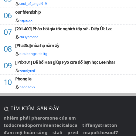
soul_of_angel919
our friendship
kapaxxx
[201-400] Pháo hôi gia tộc nghịch tập sử - Diệp Ức Lạc
chi3yamaha
[PhatSu]mùa hạ năm ấy
dieubongcutis1tg
[ Pdx101] Để bố Han giúp Pyo cưa đổ bạn học Lee nha !
wendynef
Phong le
heogaovx
TÌM KIẾM GẦN ĐÂY
nhiễm phải pheromone của em
todocreadopormimentecitaloca
tiffanystratton
đam mỹ hoàn sủng
stali
pred
mapofthesoul7