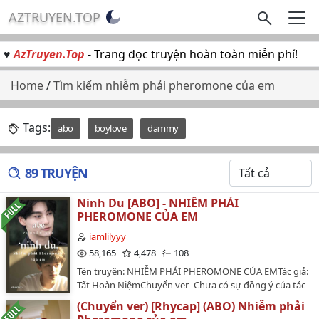
AZTRUYEN.TOP
♥
AzTruyen.Top
- Trang đọc truyện hoàn toàn miễn phí!
Home
/
Tìm kiếm nhiễm phải pheromone của em
Tags:
abo
boylove
dammy
89 TRUYỆN
Ninh Du [ABO] - NHIỄM PHẢI
PHEROMONE CỦA EM
iamlilyyy__
58,165
4,478
108
Tên truyện: NHIỄM PHẢI PHEROMONE CỦA EMTác giả:
Tất Hoàn NiệmChuyển ver- Chưa có sự đồng ý của tác
giả - Giới thiệu: Tương lai giả tưởng, ABO, ngọt văn,
(Chuyển ver) [Rhycap] (ABO) Nhiễm phải
vườn trường, cường x cường, băng sơn phúc hắc nam