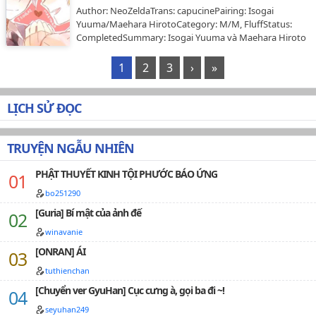
Author: NeoZeldaTrans: capucinePairing: Isogai
Yuuma/Maehara HirotoCategory: M/M, FluffStatus:
CompletedSummary: Isogai Yuuma và Maehara Hiroto
đã là bạn thân thời thơ ấu, nhưng chuyện gì sẽ xảy ra
khi họ bắt đầu cảm thấy nhiều hơn? Và điều gì sẽ xảy
1
2
3
›
»
ra với họ những kẻ thích gây rắc rối của lớp E bắt đầu
để ý?Disclaimer: FIC ĐƯỢC DỊCH ĐÃ CÓ SỰ CHO PHÉP
CỦA TÁC GIẢ, VUI LÒNG KHÔNG MANG ĐI NƠI KHÁC…
LỊCH SỬ ĐỌC
TRUYỆN NGẪU NHIÊN
PHẬT THUYẾT KINH TỘI PHƯỚC BÁO ỨNG
bo251290
[Guria] Bí mật của ảnh đế
winavanie
[ONRAN] ÁI
tuthienchan
[Chuyển ver GyuHan] Cục cưng à, gọi ba đi ~!
seyuhan249