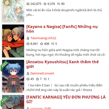
242,875
9,376
90
Một vài bí ẩn của 3-EVài doujinshi ngắnXả ảnh là chủ
yếu…
[Kayano x Nagisa] [Fanfic] Những nụ
hôn
TieuHoangLinh22
8,941
408
5
Những nụ hôn giữa anh-Nagisa một chàng trai tốt
bụng, hơi ngu ngơ, thi thoảng sẽ ngầu một chút và cô-
Kayano một cô gái tinh nghịch, hoạt bát nhưng thực
[Ansatsu Kyoushitsu] Xanh thẳm thế
chất lại là một diễn viên tài ba có thể che dấu mọi cảm
giới
xúc của mình dưới lớp mặt nạ do cô tạo ra…
DammeiConvert
45
7
1
《 ba năm E ban 》 lúc sau rất muốn phiêu triều điền
chửVì thế áng văn này là xuẩn tác giả / Shiota
NagisaThuộc về hằng ngày văn, ngắnĐại khái là Shiota
[FANFIC KARNAGI] YÊU ĐƠN PHƯƠNG LÀ
Nagisa hắn dưỡng một đóa hoa, sau lại hoa ăn hắn
GÌ?
chuyện xưaNơi này là si hán công × ôn nhu (? ) thụTag:
Thiếu niên mạn, Duyên trời tác hợp, Ảo tưởng không
sooyaaa_3195