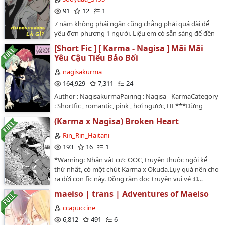
gian, Ngọt vănTừ khóa tìm kiếm: Vai chính: Tần Ngọc
91
12
1
trác / Shiota Nagisa ┃ vai phụ: Rất nhiều ┃ cái khác:
7 năm không phải ngắn cũng chẳng phải quá dài để
Cùng nhau tới phiêu chử a…
yêu đơn phương 1 người. Liệu em có sẵn sàng để đền
đáp cái tình cảm này của tôi? "Cho dù có là đơn
[Short Fic ] [ Karma - Nagisa ] Mãi Mãi
phương, tôi cũng sẽ không bao giờ từ bỏ" ------ Sau khi
Yêu Cậu Tiểu Bảo Bối
tham khảo nhiều chuyện khác, tôi đã viết ra cái fic này.
Lưu ý đây chỉ là fanfic, không hề có thật trên cốt
nagisakurma
truyện chính của tác giả ------…
164,929
7,311
24
Author : NagisakurmaPairing : Nagisa - KarmaCategory
: Shortfic , romantic, pink , hơi ngược, HE***Đừng
mang đứa con tinh thần này của au đi khi chưa có sự
(Karma x Nagisa) Broken Heart
đồng ý của au nhé***Cám ơn mọi người…
Rin_Rin_Haitani
193
16
1
*Warning: Nhân vật cực OOC, truyện thuộc ngôi kể
thứ nhất, có một chút Karma x Okuda.Lụy quá nên cho
ra đời con fic này. Đồng răm đọc truyện vui vẻ :D…
maeiso | trans | Adventures of Maeiso
ccapuccine
6,812
491
6