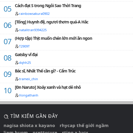
Cách đạt S trong Ngôi Sao Thời Trang
rainbowsakura0902
[Tống] Huynh đệ, ngươi thơm quá-A Hắc
natalitran9394225
(Hợp tập) Thịt muốn chén lớn mới ăn ngon
T2909T
Gatsby vĩ đại
dqhh25
Bác sĩ, Nhất Thế cần gì? - Cẩm Trúc
trameii_chin
[Đn Naruto] Xoáy xanh và hạt dẻ nhỏ
Vongathanh
TÌM KIẾM GẦN ĐÂY
nagisa shiota x kayano
rhycap thế giới ngầm
liem buom
prettycure
sting x lucy