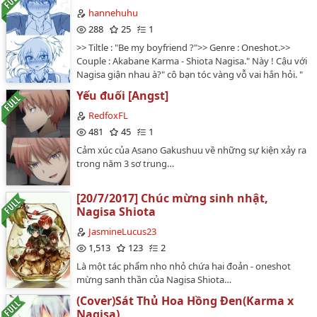
hannehuhu
288
25
1
>> Tiltle : "Be my boyfriend ?">> Genre : Oneshot.>>
Couple : Akabane Karma - Shiota Nagisa." Này ! Cậu với
Nagisa giận nhau à?" cô bạn tóc vàng vỗ vai hắn hỏi. "
Con mắt nào của cậu thấy bọn tớ giận nhau? Tớ đang
Yếu đuối [Angst]
theo đuổi cậu ấy" như chẳng biết mình vừa tung ra
thông tin chấn động nhường nào, tên tóc đỏ dửng
RedfoxFL
dưng trả lời.…
481
45
1
Cảm xúc của Asano Gakushuu về những sự kiện xảy ra
trong năm 3 sơ trung…
[20/7/2017] Chúc mừng sinh nhật,
Nagisa Shiota
JasmineLucus23
1,513
123
2
Là một tác phẩm nho nhỏ chứa hai đoản - oneshot
mừng sanh thần của Nagisa Shiota…
(Cover)Sát Thủ Hoa Hồng Đen(Karma x
Nagisa)