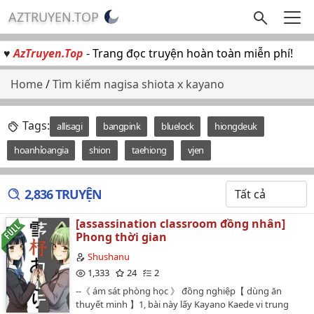
AZTRUYEN.TOP
♥
AzTruyen.Top
- Trang đọc truyện hoàn toàn miễn phí!
Home
/
Tìm kiếm nagisa shiota x kayano
Tags:
allisagi
bangpink
bluelock
hiongdeuk
hoanhỉoangia
shion
taehiong
vjen
2,836 TRUYỆN
[assassination classroom đồng nhân]
Phong thời gian
Shushanu
1,333
24
2
--《 ám sát phòng học 》 đồng nghiệp【 dùng ăn
thuyết minh 】1, bài này lấy Kayano Kaede vi trung