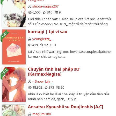
shiota-nagisa207
6,506
316
9
Giới thiệu nhân vật: 1, Nagisa Shiota 17t nó: Là sát thủ
số 1 của ASSASSINATION_ một tổ chức sát thủ hàng
đầu thế giới, được các bậc thầy trong tổ chức huấn
karnagi | tại vì sao
luyện cho từ khi mới 8 tuổi, xinh đẹp nhưng máu lạnh
vì có một quá khứ đau khổ. Mật danh là Black Rose( vì
yeongiezzz_
giết ng xong thường đặt một bông hoa hồng nhuốm
419
52
1
máu của kẻ xấu số ) 2, Karma Akabane 18t hắn : Là con
tại vì sao nhỉ?warning: ooc, lowercasecouple: akabane
trai của một cựu cảnh sát đã chết trong một lần truy
karma x shiota nagisa.…
đuổi ASSASSINATION thông minh được FBI bí mạt nuôi
dạy từ khi còn nhỏ, vẫn di học bình thường như
những ng khác mặc dù dã học xong chương trình, đẹp
Chuyện tình hai pháp sư
trai, lạnh lùng dấu sau vẻ đào hoa bay bướm là hotboy
(KarmaxNagisa)
trường KunugigaokaNhững nhân vật khác sẽ được
-_Snow_Lily_-
giới thiệu sau.…
18,362
873
20
nhìn là cx biết họ là ai r ha. đây là truyện đầu tiên của
mình nên ném đá, gạch,... tùy ý.…
Ansatsu Kyoushitsu Doujinshis [A.C]
megumi188