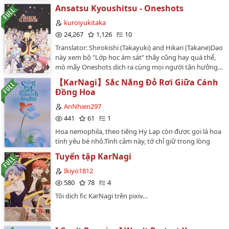
tâm vai diễn, chủ CP vi 【 Nagisa Kaede Nagisa 】,
Ansatsu Kyoushitsu - Oneshots
trong đó hỗn loạn có vi lượng mặt khác BGCP(như
Karma yêu);2, bởi vì miêu tả cần, bài này sẽ ở ngôi thứ
kuroiyukitaka
nhất cùng ngôi thứ ba trong lúc đó lấy chương và tiết
24,267
1,126
10
vi đơn vị tiến hành chuyển hoán, có khi cũng sẽ chuyển
Translator: Shirokishi (Takayuki) and Hikari (Takane)Dạo
hoán vi mặt khác vai diễn đích thị giác, dù sao cũng
này xem bộ "Lớp học ám sát" thấy cũng hay quá thể,
phải mà nói bài này chính là Kayano thị giác đích 《 ám
mò mấy Oneshots dịch ra cùng mọi người tận hưởng…
sát phòng học 》;3, bài này lấy tranh châm biếm nội
dung vở kịch là việc chính tuyến đến tiến hành tương
【KarNagi】Sắc Nắng Đỏ Rơi Giữa Cánh
ứng đích mở rộng, đề cập đại lượng tranh châm biếm
Đồng Hoa
kịch thấu, động bức tranh đảng thận nhập;4, nếu
AnNhien297
ngươi thích bài này, phi thường cảm tạ!…
441
61
1
Hoa nemophila, theo tiếng Hy Lạp còn được gọi là hoa
tình yêu bé nhỏ.Tình cảm này, tớ chỉ giữ trong lòng
chứ chẳng thể nào nói ra......Hoàn 2020.Tác giả:
Tuyển tập KarNagi
@AnNhien297.…
Ikiyo1812
580
78
4
Tôi dịch fic KarNagi trên pixiv…