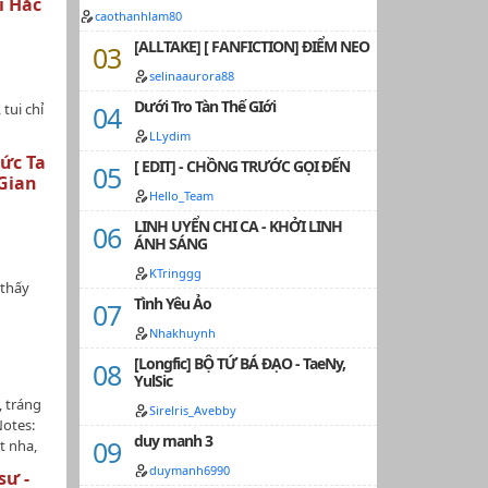
i Hắc
iữa hai
caothanhlam80
 Sủng,
[ALLTAKE] [ FANFICTION] ĐIỂM NEO
• Nguồn:
ồi
selinaaurora88
ĐỒNG Ý
Dưới Tro Tàn Thế GIới
 tui chỉ
a
LLydim
/6/2021)
ức Ta
[ EDIT] - CHỒNG TRƯỚC GỌI ĐẾN
Gian
Hello_Team
LINH UYỂN CHI CA - KHỞI LINH
ÁNH SÁNG
KTringgg
 thấy
Tình Yêu Ảo
lẫn
chết có
Nhakhuynh
 thống
[Longfic] BỘ TỨ BÁ ĐẠO - TaeNy,
g sinh
YulSic
 thành
 tráng
i ·
Sirelris_Avebby
Notes:
cơ nữ,
duy manh 3
t nha,
ấu, phải
duymanh6990
sư -
tìm