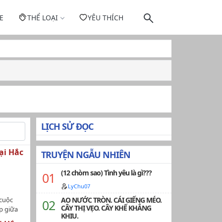
E
THỂ LOẠI
YÊU THÍCH
LỊCH SỬ ĐỌC
ại Hắc
TRUYỆN NGẪU NHIÊN
(12 chòm sao) Tình yêu là gì???
LyChu07
 cuộc
AO NƯỚC TRÒN. CÁI GIẾNG MÉO.
CÂY THỊ VẸO. CÂY KHẾ KHẲNG
p giữa
KHIU.
à cuộc