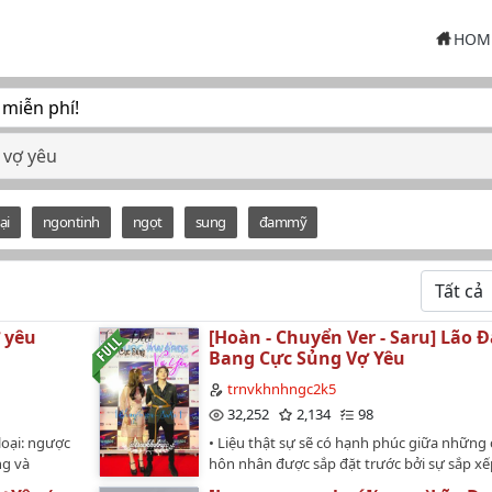
HOM
 miễn phí!
 vợ yêu
ại
ngontinh
ngọt
sung
đammỹ
 yêu
[Hoàn - Chuyển Ver - Saru] Lão Đ
Bang Cực Sủng Vợ Yêu
trnvkhnhngc2k5
32,252
2,134
98
loại: ngược
• Liệu thật sự sẽ có hạnh phúc giữa những
ng và
hôn nhân được sắp đặt trước bởi sự sắp xế
ược 2 năm,
hai gia tộc tiếng tăm bậc nhất thành phố, v