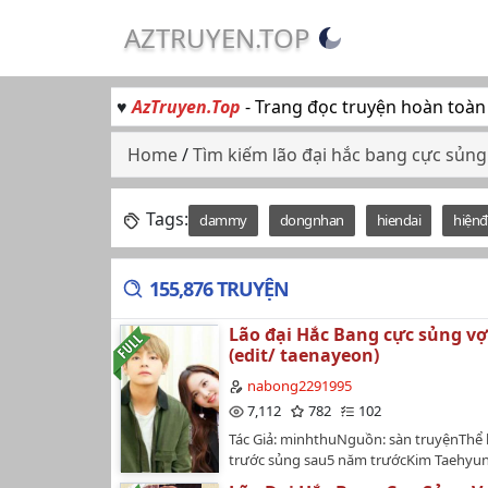
AZTRUYEN.TOP
♥
AzTruyen.Top
- Trang đọc truyện hoàn toàn
Home
/
Tìm kiếm lão đại hắc bang cực sủng
Tags:
dammy
dongnhan
hiendai
hiệnđ
155,876 TRUYỆN
Lão đại Hắc Bang cực sủng vợ
(edit/ taenayeon)
nabong2291995
7,112
782
102
Tác Giả: minhthuNguồn: sàn truyệnThể 
trước sủng sau5 năm trướcKim Taehyu
Hwang Sowon căn bản đã quen nhau đ