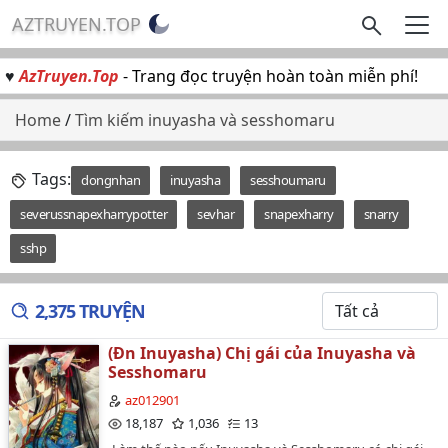
AZTRUYEN.TOP
♥
AzTruyen.Top
- Trang đọc truyện hoàn toàn miễn phí!
Home
/
Tìm kiếm inuyasha và sesshomaru
Tags:
dongnhan
inuyasha
sesshoumaru
severussnapexharrypotter
sevhar
snapexharry
snarry
sshp
2,375 TRUYỆN
(Đn Inuyasha) Chị gái của Inuyasha và
Sesshomaru
az012901
18,187
1,036
13