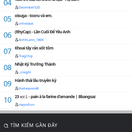
December520
oisuga - tooru và em.
infrelsket
(RhyCap) - Lần Cuối Để Yêu Anh
AnhhLann_1804
Khoai tây rán xốt tôm
TragChip
Nhật Ký Trưởng Thành
_insight
Hành thái lâu truyền kỳ
theheaven48
23 𝚠𝚛𝚒 - pain à la farine d'amande | Bbangsaz
nwjnsfcvn
TÌM KIẾM GẦN ĐÂY