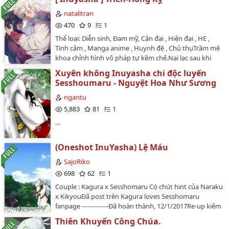
nhiên có một cái lớn mật ý tưởng, đó chính là có thể
natalitran
dung hợp Inuyasha cùng võng vương thế giới viết một
470
9
1
cái tam phu phu kiếp trước kiếp này, có cái này ý tưởng
ta liền căn bản dừng không được tới ha ha ha, hy vọng
Thể loại: Diễn sinh, Đam mỹ, Cận đại , Hiện đại , HE ,
đại gia thích!…
Tình cảm , Manga anime , Huynh đệ , Chủ thụTrầm mê
khoa chỉnh hình vô pháp tự kềm chế.Nại lạc sau khi
chết, Inuyasha một mình một người tại thế gian du
Xuyên không Inuyasha chi độc luyến
đãng nhiều năm, bị mơ ước thiết toái nha yêu quái giết
Sesshoumaru - Nguyệt Hoa Như Sương
chết,Trọng sinh sau không mang theo thành kiến, lại
lần nữa cùng Sesshoumaru nhận thức sẽ phát sinh cái
ngantu
gì đâu.Sơ tâm khuyển quýt, chân ái sát khuyểnTag:
5,883
81
1
Cường cường, Ngược luyến tình thâm, Nhân duyên
…
tình cờ gặp gỡ, Thiếu niên mạnTừ khóa tìm kiếm: Vai
chính: Inuyasha, Sesshoumaru, cát cánh ┃ vai phụ: ┃
cái khác:…
(Oneshot InuYasha) Lệ Máu
SajoRiko
698
62
1
Couple : Kagura x Sesshomaru Có chút hint của Naraku
x KikyouĐã post trên Kagura loves Sesshomaru
fanpage -------------Đã hoàn thành, 12/1/2017Re-up kiếm
đồng râm trên Watt thôi chứ mình vừa lười vừa mải u
Thiên Khuyển Công Chúa.
mê anh chị ở nơi khác rồi =)))))))…