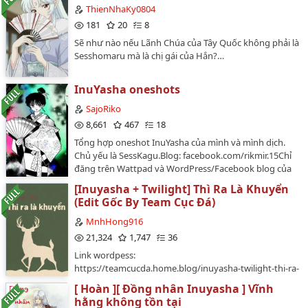
ThienNhaKy0804
181
20
8
Sẽ như nào nếu Lãnh Chúa của Tây Quốc không phải là
Sesshomaru mà là chị gái của Hắn?…
InuYasha oneshots
SajoRiko
8,661
467
18
Tổng hợp oneshot InuYasha của mình và mình dịch.
Chủ yếu là SessKagu.Blog: facebook.com/rikmir.15Chỉ
đăng trên Wattpad và WordPress/Facebook blog của
Sajo Riko. Mang đi nhớ ghi nguồn nếu còn tôn trọng
[Inuyasha + Twilight] Thì Ra Là Khuyển
công sức của tác giả/dịch giả. Nghiêm cấm chuyển ver,
(Edit Gốc By Team Cục Đá)
đạo truyện. Nếu phát hiện tác phẩm nào chuyển ver
hay đạo, xin vui lòng báo lại với tác giả/dịch giả.…
MnhHong916
21,324
1,747
36
Link wordpess:
https://teamcucda.home.blog/inuyasha-twilight-thi-ra-
la-khuyen/LƯU Ý XIN HÃY ĐỌC QUA: mình thích bộ
[ Hoàn ][ Đồng nhân Inuyasha ] Vĩnh
đồng nhân này muốn lưu về đọc offline. Nên mình tải
hằng không tồn tại
chuyện trên trang wordpess của Team Cục Đá về đây.