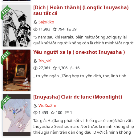
[Dịch| Hoàn thành] (Longfic Inuyasha)
sau tất cả
SajoRiko
11,993
794
39
"5 năm sau khi Naraku biến mấtMột người quay lại
quá khứMột người không còn là chính mìnhMột người
hồi sinh."_________________Tên: sau tất cả (the after)Tác
Yêu người xa lạ ( one-shot Inuyasha )
giả: ShespitsfireDịch: Mir/RikoTình trạng: Hoàn
thànhCặp đôi: Kagura/Sesshomaru, Higurashi
Iris_sirI
Kagome/Inuyasha, Sango/Miroku.Bản dịch đã có sự
27,061
1,306
16
cho phép của tác giả Shespitsfire, chỉ đăng duy nhất
_ truyện ngắn _Tổng hợp truyện dịch, thơ, linh tinh...…
trên Wattpad (SajoRiko) và WordPress
(sajoriko.wordpress.com). Mang đi đâu vui lòng để
kèm nguồn nếu còn tôn trọng công sức của người
dịch. Nghiêm cấm chuyển ver, đạo truyện. Nếu phát
[Inuyasha] Clair de lune (Moonlight)
hiện chuyển ver hay đạo, vui lòng báo lại với dịch giả.…
WuXiaZhi
1,453
100
1
Tác giả: H. (đang phát sốt vì thiếu gia có con)Nhân vật:
Inuyasha x Sesshoumaru.Nói trước là mình không ship
thiếu gia nằm trên đàn ông đâu :D với cả mình không
ship couple anh em này, mình ship Naraku x