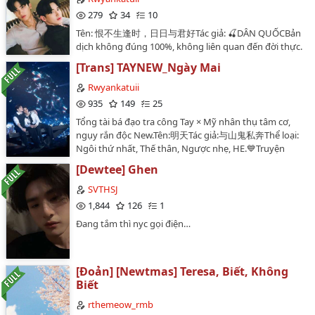
279
34
10
Tên: 恨不生逢时，日日与君好Tác giả: 🍒DÂN QUỐCBản
dịch không đúng 100%, không liên quan đến đời thực.
💙Truyện chuyển ngữ chưa có sự đồng ý của tác giả
[Trans] TAYNEW_Ngày Mai
vui lòng không mang đi chỗ khác💕KHÔNG CHUYỂN
VER💙Nếu có bất kì vấn đề hay ý kiến xoá truyện thì
Rwyankatuii
mình sẽ xoá ạ💕💙Mình dịch còn non lắm nếu có gì sai
935
149
25
sót mong mn góp ý nhẹ nhàng ạ💕🐳Once Polca
Tổng tài bá đạo tra công Tay × Mỹ nhân thụ tâm cơ,
always Polca🐻‍❄️…
ngụy rắn độc New.Tên:明天Tác giả:与山鬼私奔Thể loại:
Ngôi thứ nhất, Thế thân, Ngược nhẹ, HE.💙Truyện
chuyển ngữ chưa có sự đồng ý của tác giả vui lòng
[Dewtee] Ghen
không mang đi chỗ khác💕KHÔNG CHUYỂN VER💙Nếu
có bất kì vấn đề hay ý kiến xoá truyện thì mình sẽ xoá ạ
SVTHSJ
💕💙Mình dịch còn non lắm nếu có gì sai sót mong mn
1,844
126
1
góp ý nhẹ nhàng ạ💕🐳Once Polca always Polca🐻‍❄️…
Đang tắm thì nyc gọi điện…
[Đoản] [Newtmas] Teresa, Biết, Không
Biết
rthemeow_rmb