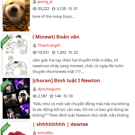
jeong_jii
33,222
3,120
31
love of the noisy boys…
( Minewt) Đoản văn
Thaotrang91
10,531
1,202
22
cảm giác hai tay chèo hai thuyền thật vi diệu, từ
newtmas nhảy sang minewt, chắc có ngày lên luôn
thuyền thominewt mất ???…
[choran] Định luật I Newton
dynchogumi
2,187
144
10
"Nếu như có một vật chuyển động mãi mãi mà không
bị tác động bởi lực cản nào, thì nó có bao giờ dừng lại
không?""Theo định luật Newton thứ nhất, nếu không
có lực tác động, vật sẽ tiếp tục chuyển động mãi
| shhhhhhhh | dewtee
mãi..."…
emiulibu