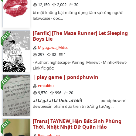
12,150
2,002
30
bí mật không bật míứng dụng tâm sự cùng người
lạlowcase - ooc…
[Fanfic] [The Maze Runner] Let Sleeping
Boys Lie
Miyagawa_Mitsu
297
32
1
- Author: nightscape- Pairing: Minewt - Minho/Newt-
Link fic gốc:
https://archiveofourown.org/works/4932508-
| play game | pondphuwin
Summary: Đánh thức Newt dậy vào buổi sáng có lẽ là
bài kiểm tra nguy hiểm nhất mà các Trảng viên phải đối
emiulibu
mặt.- Người dịch: Miyagawa Mitsu + Bản dịch đã có sự
9,570
996
20
đồng ý của tác giả (có thể vào link gốc của fic để xem
𝙖𝙞 𝙡𝙖̀ 𝙜𝙖̀ 𝙖𝙞 𝙡𝙖̀ 𝙩𝙝𝙤́𝙘 𝙖𝙞 𝙗𝙞𝙚̂́𝙩 --------------pondphuwin/
dưới phần comment). Vui lòng không đem đi đâu khi
dewteesản phẩm dựa trên trí tưởng tượng…
chưa có sự đồng ý của người dịch. + Bản dịch chỉ được
đăng trên Wattpad và WordPress.Ảnh bìa: @go00chol/
Twitter…
[Trans] TAYNEW_Hận Bất Sinh Phùng
Thời, Nhật Nhật Dữ Quân Hảo
Rwyankatuii