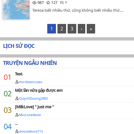
987
127
1
Teresa biết nhiều thứ, cũng không biết nhiều thứ.…
1
2
3
›
»
LỊCH SỬ ĐỌC
TRUYỆN NGẪU NHIÊN
Test.
thirdteenroses
Một lần nữa gặp được em
QuynhDuong2402
[MilkLove] " Just me "
MiuLove4ever
...
asisusakura113