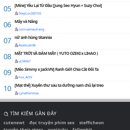
[Mine] Yêu Lại Từ Đầu [Jung Seo Hyun × Suzy Choi]
DiepLuc260102
Mây và Nắng
conruamautrang
nữ anh hùng titannia
Akaituski96
MẶT TRỜI VÀ ĐÁM MÂY ( YUTO OZEKI x LIHAO )
ut34567
[Mèo Simmy x JackVN] Ranh Giới Chia Cắt Đôi Ta
Fox_AOV
[Mạt thế] Xuyên thư sau ta dưỡng nam chủ lại treo
Lynatheressa
TÌM KIẾM GẦN ĐÂY
cutenewt
đọc truyện phim sex
stefficheon
truyện their story
yuxizuku
fallowkit