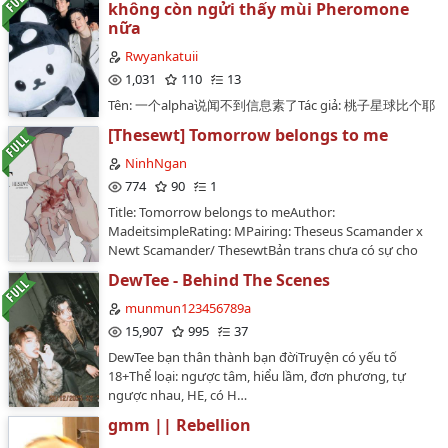
không còn ngửi thấy mùi Pheromone
nữa
Rwyankatuii
1,031
110
13
Tên: 一个alpha说闻不到信息素了Tác giả: 桃子星球比个耶
ABOBản dịch không đúng 100%, không liên quan đến
[Thesewt] Tomorrow belongs to me
đời thực.💙Truyện chuyển ngữ chưa có sự đồng ý của
tác giả vui lòng không mang đi chỗ khác💕KHÔNG
NinhNgan
CHUYỂN VER💙Nếu có bất kì vấn đề hay ý kiến xoá
774
90
1
truyện thì mình sẽ xoá ạ💕💙Mình dịch còn non lắm
Title: Tomorrow belongs to meAuthor:
nếu có gì sai sót mong mn góp ý nhẹ nhàng ạ💕🐳
MadeitsimpleRating: MPairing: Theseus Scamander x
Once Polca always Polca🐻‍❄️…
Newt Scamander/ ThesewtBản trans chưa có sự cho
phép của tác giả.Warning: This is fanfic about a couple
DewTee - Behind The Scenes
incest. If you dont like it, pls turn back.Source:
https://archiveofourown.org/works/36492046…
munmun123456789a
15,907
995
37
DewTee bạn thân thành bạn đờiTruyện có yếu tố
18+Thể loại: ngược tâm, hiểu lầm, đơn phương, tự
ngược nhau, HE, có H…
gmm || Rebellion