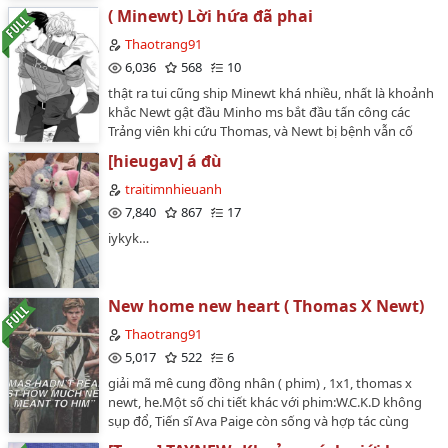
trái tim tớ vỡ thành từng mảnh.Nếu cho tớ một cơ hội
( Minewt) Lời hứa đã phai
nữa, tớ sẽ đặt cược mọi thứ, kể cả sinh mạng này để
cậu có thể sống hạnh phúc.Để có thể nói cho cậu biết
Thaotrang91
tớ yêu cậu đến nhường nào.Hẹn gặp lại, Newt...…
6,036
568
10
thật ra tui cũng ship Minewt khá nhiều, nhất là khoảnh
khắc Newt gật đầu Minho ms bắt đầu tấn công các
Trảng viên khi cứu Thomas, và Newt bị bệnh vẫn cố
cứu Minho khỏi W.C.K.D bằng mọi giá.Vậy nên cái fic
[hieugav] á đù
này ra đời thôi 😁😁😁Cp: Minho x NewtThể loại: maze
runner đồng nhân ( phim), 1x1, ngược ngọt đan xen,
traitimnhieuanh
nhẹ nhàng.…
7,840
867
17
iykyk…
New home new heart ( Thomas X Newt)
Thaotrang91
5,017
522
6
giải mã mê cung đồng nhân ( phim) , 1x1, thomas x
newt, he.Một số chi tiết khác với phim:W.C.K.D không
sụp đổ, Tiến sĩ Ava Paige còn sống và hợp tác cùng
nhóm Thomas nghiên cứu huyết thanh chống Hỏa