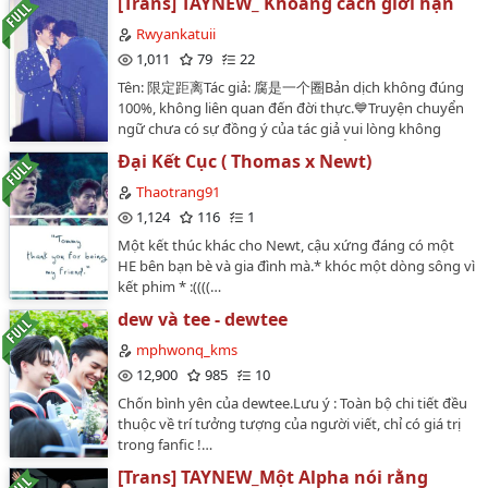
[Trans] TAYNEW_ Khoảng cách giới hạn
Khuẩn.…
Rwyankatuii
1,011
79
22
Tên: 限定距离Tác giả: 腐是一个圈Bản dịch không đúng
100%, không liên quan đến đời thực.💙Truyện chuyển
ngữ chưa có sự đồng ý của tác giả vui lòng không
mang đi chỗ khác💕KHÔNG CHUYỂN VER💙Nếu có bất
Đại Kết Cục ( Thomas x Newt)
kì vấn đề hay ý kiến xoá truyện thì mình sẽ xoá ạ💕💙
Mình dịch còn non lắm nếu có gì sai sót mong mn góp
Thaotrang91
ý nhẹ nhàng ạ💕🐳Once Polca always Polca🐻‍❄️…
1,124
116
1
Một kết thúc khác cho Newt, cậu xứng đáng có một
HE bên bạn bè và gia đình mà.* khóc một dòng sông vì
kết phim * :((((…
dew và tee - dewtee
mphwonq_kms
12,900
985
10
Chốn bình yên của dewtee.Lưu ý : Toàn bộ chi tiết đều
thuộc về trí tưởng tượng của người viết, chỉ có giá trị
trong fanfic !…
[Trans] TAYNEW_Một Alpha nói rằng