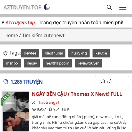
AZTRUYEN.TOP
♥
AzTruyen.Top
- Trang đọc truyện hoàn toàn miễn phí!
Home
/
Tìm kiếm cutenewt
Tags:
dewtee
hieuthuhai
hurrykng
kewtiie
manbo
negav
newthitipoom
reviewtruyen
1,285 TRUYỆN
NGÀY BÊN CẬU ( Thomas X Newt) FULL
Thaotrang91
8,957
954
9
giải mã mê cung đồng nhân ( phim), newtmas, 1 x1 ,
trọng sinh, HE Tự chương:Lần đầu gặp cậu, nụ cười ấy
khắc sâu vào tâm trí tớ.Lần cuối ở bên cậu, cũng là lúc