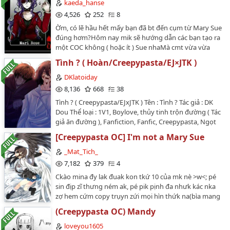
chịu cùng với Slender về căn nhà giữa rừng của hắn ta.
kaeda_hanse
được sử dụng không phải của tôi.…
Quanh đi quẩn lại, cũng chỉ là cần một câu tỏ bày mà
4,526
252
8
thôi.----------------------------------------- Đứa con thứ ba của
Ờm, có lẽ hầu hết mấy bạn đã bt đến cụm từ Mary Sue
tui về hai nhân vật mà tui cũng vô cùng yêu quý trong
đúng hơm?Hôm nay mik sẽ hướng dẫn các bạn tạo ra
thế giới Creepypasta a ^O^- Nhẹ nhàng, đơn giản và
một COC không ( hoặc ít ) Sue nhaMà cmt vừa vừa
KHÔNG H! :)))))- Sẽ không được hay đâu :( Nhưng tui
thôi, mik không nhận hết được đâu…
rất cảm ơn nếu bạn đọc và ủng hộ fic của tui a <3…
Tình ? ( Hoàn/Creepypasta/EJ×JTK )
DKlatoiday
8,136
668
38
Tình ? ( Creepypasta/EJxJTK ) Tên : Tình ? Tác giả : DK
Dou Thể loại : 1V1, Boylove, thủy tinh trộn đường ( Tác
giả ăn đường ), Fanfiction, Fanfic, Creepypasta, Ngọt
Mở dầu Jeff The Killer... Một sát nhân 13 tuổi sao ? nếu
[Creepypasta OC] I'm not a Mary Sue
nói rằng gọi cậu nhóc ấy là hắn chính là đề cao một
đứa trẻ quá rồi đấy. Dù gì cũng chỉ mới 13 tuổi chắc còn
_Mat_Tich_
cứu được khi đứa trẻ ấy vẫn chưa lấn sâu vào con
7,182
379
4
đường phạm tội. Gỡ Mìn 1. E.J 26 tuổi, Jeff 20 tuổi 2. Nội
Ckào mina đy lak đuak kon tkứ 10 của mk nè >w<; pé
dung dính OOC rất nặng nhưng sẽ cố không phá 3. Jeff
sin địp zĩ thưng ném ak, pé pik pịnh đa nhưk kác nka
mình nghĩ nên là trưởng thành và lạnh nhạt lời nó có
zợ hem cứm copy trụyn zứi mọi hìn thứk na(bìa mang
chút cay độc chứ chẳng như các bộ truyện viết là chữi
tính chất lừa tình, tìm được trên pinterest)…
các câu nói tục tĩu 4. Jeff không có EQ cao hơn người
(Creepypasta OC) Mandy
bình thường mấy đâu chỉ có IQ rất cao thôi vì cậu ta
loveyou1605
không học gì về sinh học sau năm 13 tuổi còn kiến