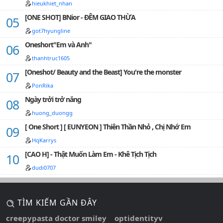
hieukhiet_nhan
[ONE SHOT] BNior - ĐÊM GIAO THỪA
got7hyungline
Oneshort"Em và Anh"
thanhtruc1605
[Oneshot/ Beauty and the Beast] You're the monster
PonRika
Ngày trởi trở nắng
huong_duongg
[ One Short ] [ EUNYEON ] Thiên Thần Nhỏ , Chị Nhớ Em
HqKarrys
[CAO H] - Thật Muốn Làm Em - Khê Tịch Tịch
dudi0707
TÌM KIẾM GẦN ĐÂY
creepypasta doctor smiley
optidentityv