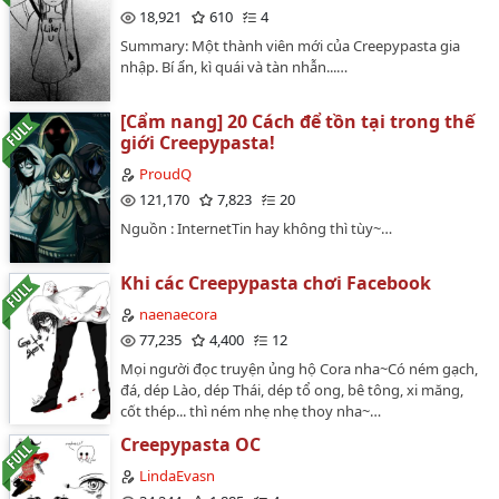
18,921
610
4
thức đều là du nhập xung quanh 5. Truyện có cốt
tương đối mở rộng nội dung chủ yếu xoay quanh tính
Summary: Một thành viên mới của Creepypasta gia
cách thích thì làm không thích thì làm của Jeff và sủng
nhập. Bí ẩn, kì quái và tàn nhẫn...…
nịnh người thương của E.J 6. Truyện ngược ngọt vừa
phải không làm bạn ngáy đâu. 7. Đừng dùng logic cho
[Cẩm nang] 20 Cách để tồn tại trong thế
truyện vì tôi vức rồi thì bạn cũng vức đi 8. Thư giãn khi
giới Creepypasta!
đọc nhé…
ProudQ
121,170
7,823
20
Nguồn : InternetTin hay không thì tùy~…
Khi các Creepypasta chơi Facebook
naenaecora
77,235
4,400
12
Mọi người đọc truyện ủng hộ Cora nha~Có ném gạch,
đá, dép Lào, dép Thái, dép tổ ong, bê tông, xi măng,
cốt thép... thì ném nhẹ nhẹ thoy nha~…
Creepypasta OC
LindaEvasn