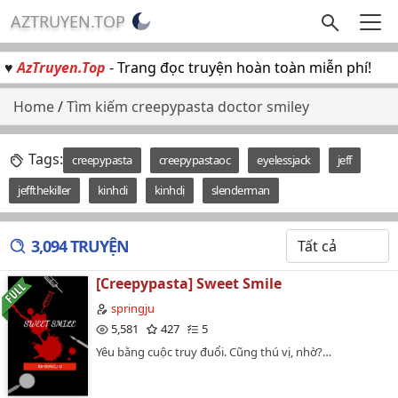
AZTRUYEN.TOP
♥
AzTruyen.Top
- Trang đọc truyện hoàn toàn miễn phí!
Home
/
Tìm kiếm creepypasta doctor smiley
Tags:
creepypasta
creepypastaoc
eyelessjack
jeff
jeffthekiller
kinhdi
kinhdị
slenderman
3,094 TRUYỆN
[Creepypasta] Sweet Smile
springju
5,581
427
5
Yêu bằng cuộc truy đuổi. Cũng thú vị, nhờ?…