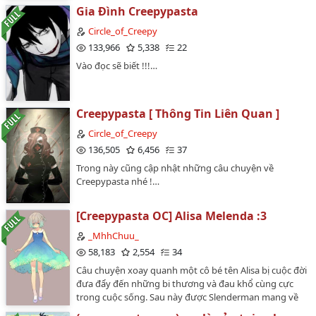
Gia Đình Creepypasta
Circle_of_Creepy
133,966
5,338
22
Vào đọc sẽ biết !!!…
Creepypasta [ Thông Tin Liên Quan ]
Circle_of_Creepy
136,505
6,456
37
Trong này cũng cập nhật những câu chuyện về
Creepypasta nhé !…
[Creepypasta OC] Alisa Melenda :3
_MhhChuu_
58,183
2,554
34
Câu chuyện xoay quanh một cô bé tên Alisa bị cuộc đời
đưa đẩy đến những bi thương và đau khổ cùng cực
trong cuộc sống. Sau này được Slenderman mang về
Slender Manision và mọi chuyện được tiếp tục tiếp