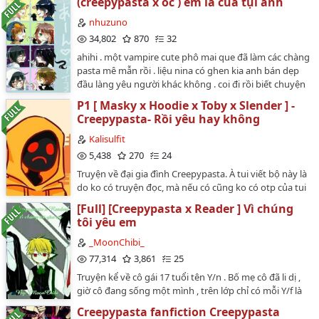
(creepypasta x oc ) em là của tụi anh
diễn ở đó(OC của mình :3)…
nhuzuno
34,802
870
32
ahihi . một vampire cute phô mai que đã làm các chàng
pasta mê mẫn rồi . liệu nina có ghen kia anh bán dẹp
đầu làng yêu người khác không . coi đi rồi biết chuyện
nha…
P1 [ Masky x Hoodie x Toby x Slender ] -
Creepypasta- Rồi yêu hay không
Kalisulfit
5,438
270
24
Truyện về đại gia đình Creepypasta. À tui viết bộ này là
do ko có truyện đọc, mà nếu có cũng ko có otp của tui
nên tự viết tự đọc không phải okê hơn ko 😉. Viết về
[Full] [Creepypasta x Reader ] Vì chúng
cặp nào thì mình xuyên suốt về cặp đó ha. Ok…
tôi yêu em
_MoonChibi_
77,314
3,861
25
Truyện kể về cô gái 17 tuổi tên Y/n . Bố mẹ cô đã li dị ,
giờ cô đang sống một mình , trên lớp chỉ có mỗi Y/f là
bạn cô . Luôn bảo vệ cô . Nhưng rốt cuộc người bạn đó
Creepypasta fanfiction Creepypasta
lại phải qua Nhật sống với mẹ . Chỉ để lại cho cô một