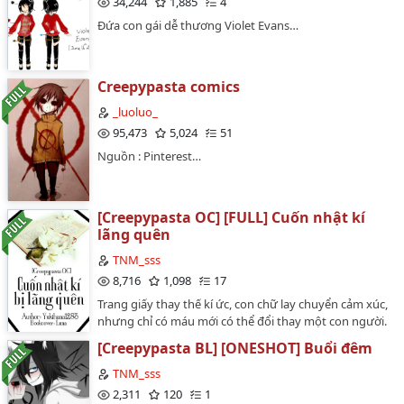
34,244
1,885
4
Đứa con gái dễ thương Violet Evans…
Creepypasta comics
_luoluo_
95,473
5,024
51
Nguồn : Pinterest…
[Creepypasta OC] [FULL] Cuốn nhật kí
lãng quên
TNM_sss
8,716
1,098
17
Trang giấy thay thế kí ức, con chữ lay chuyển cảm xúc,
nhưng chỉ có máu mới có thể đổi thay một con người.
Dòng chữ ghi đè trên trang giấy, lật rồi lại lật tìm kiếm
[Creepypasta BL] [ONESHOT] Buổi đêm
điểm kết cho câu chuyện không hồi kết. Chỉ đến khi
cây bút ngừng viết cùng hơi thở dập tắt, ta mới biết
TNM_sss
hồi kết ấy nằm ở ngay điểm bắt đầu.
2,311
120
1