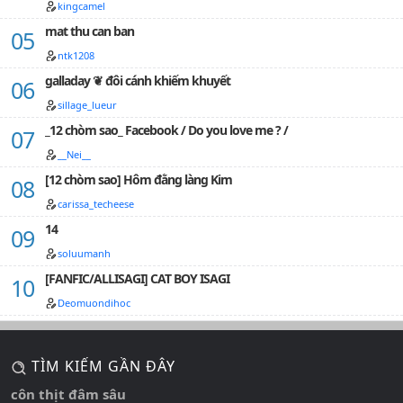
kingcamel
mat thu can ban
ntk1208
galladay ❦ đôi cánh khiếm khuyết
sillage_lueur
_12 chòm sao_ Facebook / Do you love me ? /
__Nei__
[12 chòm sao] Hôm đằng làng Kim
carissa_techeese
14
soluumanh
[FANFIC/ALLISAGI] CAT BOY ISAGI
Deomuondihoc
TÌM KIẾM GẦN ĐÂY
côn thịt đâm sâu