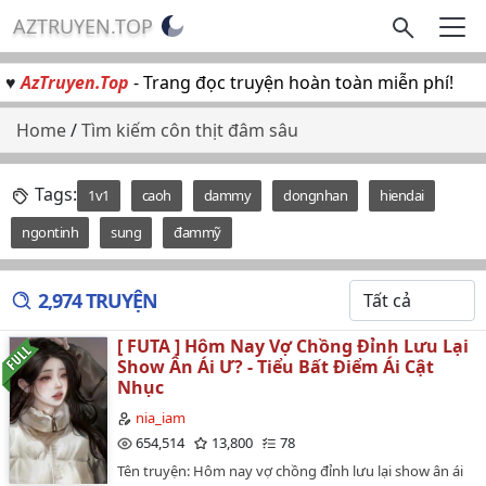
AZTRUYEN.TOP
♥
AzTruyen.Top
- Trang đọc truyện hoàn toàn miễn phí!
Home
/
Tìm kiếm côn thịt đâm sâu
Tags:
1v1
caoh
dammy
dongnhan
hiendai
ngontinh
sung
đammỹ
2,974 TRUYỆN
[ FUTA ] Hôm Nay Vợ Chồng Đỉnh Lưu Lại
Show Ân Ái Ư? - Tiểu Bất Điểm Ái Cật
Nhục
nia_iam
654,514
13,800
78
Tên truyện: Hôm nay vợ chồng đỉnh lưu lại show ân ái