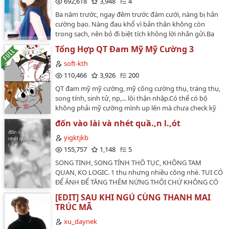
692,618
3,948
4
tâm tư đen tối.Đây là văn tổng công nhất công đa thụ,
Ba năm trước, ngay đêm trước đám cưới, nàng bị hắn
chủ yếu là thịt và thịt. Ai dị ứng đam mỹ cùng cao H
cường bạo. Nàng đau khổ vì bản thân không còn
phiền đi nơi khác.NOTE:- Bởi vì chủ yếu chỉ có bản QT
trong sạch, nên bỏ đi biệt tích không lời nhắn gửi.Ba
nên mình mới edit, hi vọng mọi người không chê, nếu
năm sau, nàng gặp lại hắn, nhưng cả 2 người đều
có góp ý thì mạnh dạn cmt để mình hoàn thiện nha. -
Tổng Hợp QT Đam Mỹ Mỹ Cường 3
không biết đó là người đêm hôm ấy. Và nàng, lần này
Nguồn QT mình lấy ở nhiều nơi. Cám ơn các nguồn.-
lại phải làm một cuộc giao dịch 7 ngày 7 đêm trở thành
soft-kth
Nếu muốn re-up phiền trao đổi cùng mình. Tuyệt đối
tình nhân của hắn.Nàng yêu vị hôn phu trước đây của
110,466
3,926
200
không chuyển ver.…
mình, yêu rất nhiều.Còn với hắn, chỉ là sự căm hận tột
QT đam mỹ mỹ cường, mỹ công cường thụ, tráng thụ,
cùng.Nhưng ai mà biết được sự bất ngờ của trái
song tính, sinh tử, np,... lôi thận nhập.Có thể có bộ
tim……
không phải mỹ cường mình up lên mà chưa check kỹ
mọi người cmt nhắc mình xóa nhé.❗️Lấy cv edit vui lòng
đốn vào lài và nhét quầ.,n l.,ót
ghi cre.…
yigktjkb
155,757
1,148
5
SONG TINH, SONG TÍNH THÔ TỤC, KHÔNG TAM
QUAN, KO LOGIC. 1 thụ nhưng nhiều công nhé. TUI CÓ
ĐỂ ẢNH ĐỂ TĂNG THÊM NỨNG THÔI CHỨ KHÔNG CÓ
GIỐNG NỘI DUNG CHƯƠNG ĐÂU…
[EDIT] SAU KHI NGỦ CÙNG THANH MAI
TRÚC MÃ
xu_daynek