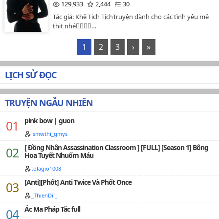
129,933
2,444
30
Tác giả: Khê Tịch TịchTruyện dành cho các tình yêu mê
thịt nhé❤️‍🔥❤️‍🔥…
1
2
3
›
»
LỊCH SỬ ĐỌC
TRUYỆN NGẪU NHIÊN
pink bow | guon
ismwthi_gmys
[ Đồng Nhân Assassination Classroom ] [FULL] [Season 1] Bông
Hoa Tuyết Nhuốm Máu
tolagio1008
[Anti][Phốt] Anti Twice Và Phốt Once
_ThienDii_
Ác Ma Pháp Tắc full