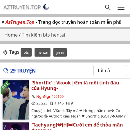
AZTRUYEN.TOP
♥
AzTruyen.Top
- Trang đọc truyện hoàn toàn miễn phí!
Home
/
Tìm kiếm bts hentai
Tags:
bts
hentai
jimin
29 TRUYỆN
[Shortfic] |Vkook|•Em là mối tình đầu
của Hyung•
NgnNgn495169
23,223
1,145
9
Chuyện tình VKook đây mà.❤ Hưng phấn nhẹ🍀 Có
ngược 😂 Author: Kiều Ngân ❤ Shortfic. IGOT7🍀ARMY
❤…
[Taehyung]💔[H]👑Cưới em để thỏa mãn