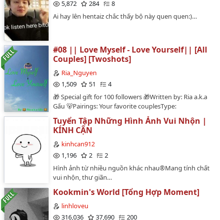
5,872
284
8
Ran , Mori , Taijutsu , Tiến sĩ Asaga , Ayumi , Genta ,
Mishuhi.…
Ai hay lên hentaiz chắc thấy bộ này quen quen:)…
#08 || Love Myself - Love Yourself|| [All
Couples] [Twoshots]
Ria_Nguyen
1,509
51
4
🎁 Special gift for 100 followers 🎁Written by: Ria a.k.a
Gấu 🐻Pairings: Your favorite couplesType:
twoshots/version (Vietnamese ver. & English vers)
Tuyển Tập Những Hình Ảnh Vui Nhộn |
Extraction:Use your imagination for your favorite
KÍNH CẬN
couples and then follow me ~~Hãy dùng trí tưởng
tượng của bạn dành cho cặp đôi bạn yêu thích và sau
kinhcan912
đó theo tui nào~~~🚨 Warning 🚨 Please do not
1,196
2
2
reupload without permission…
Hình ảnh từ nhiều nguồn khác nhau®Mang tính chất
vui nhộn, thư giãn…
Kookmin's World [Tổng Hợp Moment]
linhloveu
316,036
37,690
200