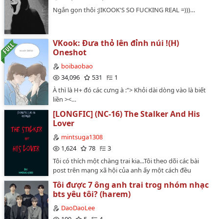
Ngắn gọn thôi :JIKOOK'S SO FUCKING REAL =)))…
VKook: Đưa thỏ lên đỉnh núi !(H)
Oneshot
boibaobao
34,096
531
1
À thì là H+ đó các cưng à :"> Khỏi dài dòng vào là biết
liền ><…
[LONGFIC] (NC-16)
The Stalker And His
Lover
mintsuga1308
1,624
78
3
Tôi có thích một chàng trai kia...Tôi theo dõi các bài
post trên mạng xã hội của anh ấy một cách đều
đặnNhưng,Tôi lại không muốn anh ấy biết...Vì,Tôi chắc
Tôi được 7 ông anh trai trog nhóm nhạc
chắn rằng tôi sẽ bị gán mác là "KẺ THEO DÕI"…
bts yêu tôi? (harem)
DaoDaoLee