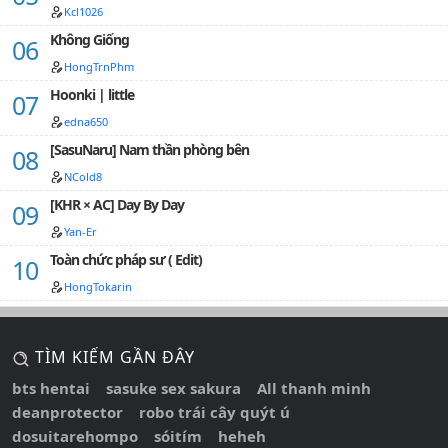
Kcl1026
Không Giống
HongTrnPhm
Hoonki | little
edna650
[SasuNaru] Nam thần phòng bên
NCold8
[KHR × AC] Day By Day
Yan-Er
Toàn chức pháp sư ( Edit)
HongTokarin
TÌM KIẾM GẦN ĐÂY
bts hentai
sasuke sex sakura
All thanh minh
deanprotector
robo trái cây quýt ú
dosuitarehompo
sóitím
heheh