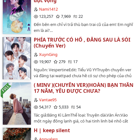
dục vọng
Nami1412
123,257
7,969
22
Đến bên em chỉ vì trả thù bạn trai cũ của em! Em nghĩ
em là ai?…
PHÍA TRƯỚC CÓ HỔ , ĐẰNG SAU LÀ SÓI
(Chuyển Ver)
XuynGing
19,907
279
17
Nguồn: VespertineEdit: Tiểu Vũ YYTruyện chuyển ver
và đăng tại wattpad chưa hề có sự cho phép của chủ
convert, edit truyện với mục đích phi thương
( MINV )(CHUYỂN VER)(HOÀN) BẠN THÂN
mại16/8/2022…
17 NĂM, YÊU ĐƯỢC CHƯA?
Vantae95
54,317
5,033
54
Tác giả:Băng Kì LâmThể loại: Truyện dài.Văn Án:Vào
một ngày đông lạnh giá, có hai tinh linh bé nhỏ cất
tiếng khóc chào đời. Trùng hợp được sinh vào cùng
H | keep silent
một ngày, Ở cùng một phòng bệnh, thậm chí nhà cũng
sát cạnh nhau. Gia đình hai bên mau chóng than thiết,
Annvalass