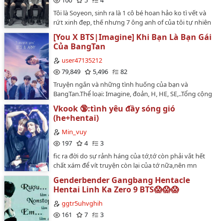
100
5
4
Tôi là Soyeon, sinh ra là 1 cô bé hoan hảo ko tì vết và
rứt xinh đẹp, thế nhưng 7 ông anh of của tôi tự nhiên
thi nhau thả thính tôi…
[You X BTS|Imagine] Khi Bạn Là Bạn Gái
Của BangTan
user47135212
79,849
5,496
82
Truyện ngắn và những tình huống của bạn và
BangTan.Thể loại: Imagine, đoản, H, HE, SE,..Tổng cộng
sẽ có bao gồm 100 chapter, đang trong thời gian đăng
Vkook 🔞:tình yêu đầy sóng gió
tải. Mong các cậu ghé xem thử❤Có vài câu chuyện
(he+hentai)
mình thấy được và đưa lên, chỉ là không biết chủ của
nó là ai._.Nên có ai vô tình thấy thứ lỗi cho mình nhé
Min_vuy
❤…
197
4
3
fic ra đời do sự rảnh háng của tớ,tớ còn phải vắt hết
chất xám để vít truyện còn lại của tớ nữa,nên mn
thông cảm 1 tình yêu tràn đầy chông gai,bão tố và
Genderbender Gangbang Hentacle
thách thức của 1 chủ tịch công ty lớn với 1 cô nhân
Hentai Linh Ka Zero 9 BTS😱😱😱
viên hiền lành, sau tất cả thì họ đã tới với nhau và lập
ra 1 gia đình hạnh phúc❤ xin mời các army và
ggtr5uhvghih
Vkookstan vào đọc và nhận xét nhé…
161
7
3