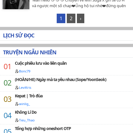
và ngược một số chap❤️Ủng hộ tui nhé❤️đừng quên
ghé nick tui để thăm hỏi bộ truyện khác nhé❤️Văn ngu
:<…
1
2
›
LỊCH SỬ ĐỌC
TRUYỆN NGẪU NHIÊN
Cuộc phiêu lưu vào liên quân
Bonc79
(HOÀN/HE) Ngày mà ta yêu nhau (Sope/YoonSeok)
LeviKris
Kepat | Trò đùa
winlig_
Không Lí Do
Tieu_Thao
Tổng hợp những oneshort OTP