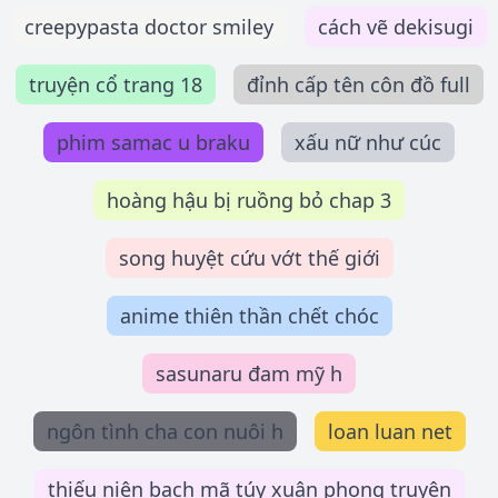
creepypasta doctor smiley
cách vẽ dekisugi
truyện cổ trang 18
đỉnh cấp tên côn đồ full
phim samac u braku
xấu nữ như cúc
hoàng hậu bị ruồng bỏ chap 3
song huyệt cứu vớt thế giới
anime thiên thần chết chóc
sasunaru đam mỹ h
ngôn tình cha con nuôi h
loan luan net
thiếu niên bạch mã túy xuân phong truyện