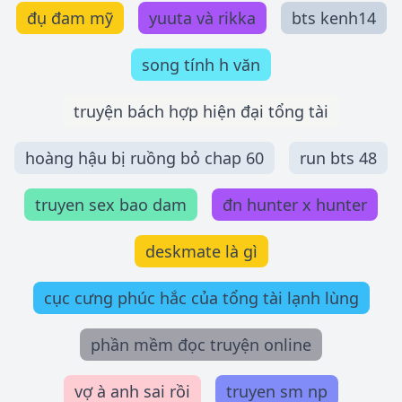
đụ đam mỹ
yuuta và rikka
bts kenh14
song tính h văn
truyện bách hợp hiện đại tổng tài
hoàng hậu bị ruồng bỏ chap 60
run bts 48
truyen sex bao dam
đn hunter x hunter
deskmate là gì
cục cưng phúc hắc của tổng tài lạnh lùng
phần mềm đọc truyện online
vợ à anh sai rồi
truyen sm np