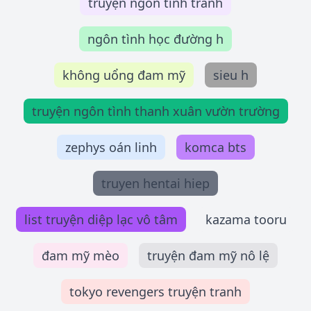
truyện ngôn tình tranh
ngôn tình học đường h
không uổng đam mỹ
sieu h
truyện ngôn tình thanh xuân vườn trường
zephys oán linh
komca bts
truyen hentai hiep
list truyện diệp lạc vô tâm
kazama tooru
đam mỹ mèo
truyện đam mỹ nô lệ
tokyo revengers truyện tranh