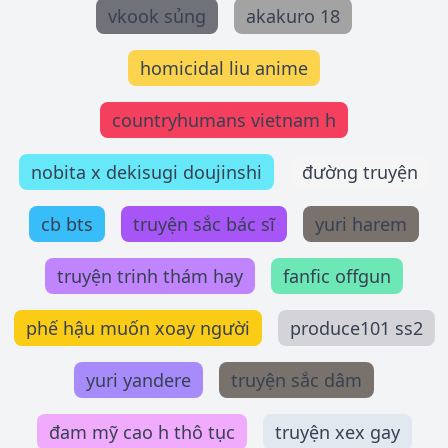
vkook sủng
akakuro 18
homicidal liu anime
countryhumans vietnam h
nobita x dekisugi doujinshi
đường truyện
cb bts
truyện sắc bác sĩ
yuri harem
truyện trinh thám hay
fanfic offgun
phế hậu muốn xoay người
produce101 ss2
yuri yandere
truyện sắc dâm
đam mỹ cao h thô tục
truyện xex gay