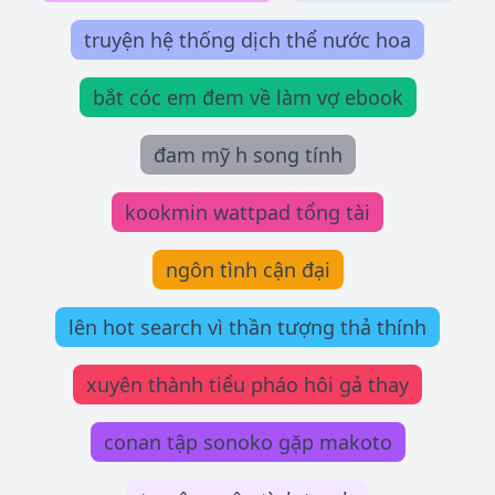
truyện hệ thống dịch thể nước hoa
bắt cóc em đem về làm vợ ebook
đam mỹ h song tính
kookmin wattpad tổng tài
ngôn tình cận đại
lên hot search vì thần tượng thả thính
xuyên thành tiểu pháo hôi gả thay
conan tập sonoko gặp makoto