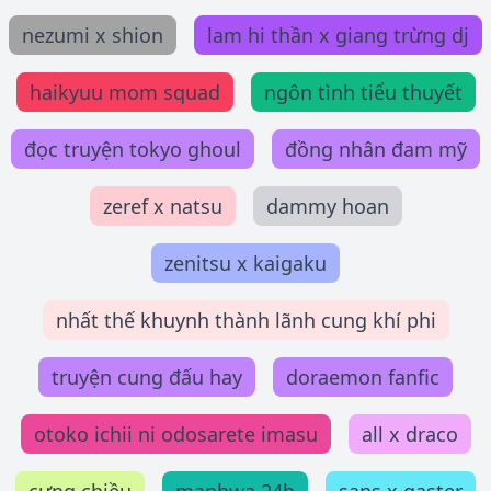
nezumi x shion
lam hi thần x giang trừng dj
haikyuu mom squad
ngôn tình tiểu thuyết
đọc truyện tokyo ghoul
đồng nhân đam mỹ
zeref x natsu
dammy hoan
zenitsu x kaigaku
nhất thế khuynh thành lãnh cung khí phi
truyện cung đấu hay
doraemon fanfic
otoko ichii ni odosarete imasu
all x draco