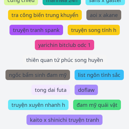
cưng chiều
manhwa 24h
sans x gaster
tra công biến trung khuyển
aoi x akane
truyện tranh spank
truyện song tính h
yarichin bitclub odc 1
thiên quan tứ phúc song huyền
ngốc bẩm sinh đam mỹ
list ngôn tình sắc
tong dai futa
doflaw
truyện xuyên nhanh h
đam mỹ quái vật
kaito x shinichi truyện tranh