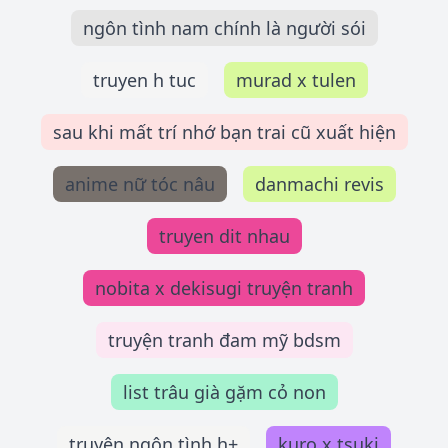
ngôn tình nam chính là người sói
truyen h tuc
murad x tulen
sau khi mất trí nhớ bạn trai cũ xuất hiện
anime nữ tóc nâu
danmachi revis
truyen dit nhau
nobita x dekisugi truyện tranh
truyện tranh đam mỹ bdsm
list trâu già gặm cỏ non
truyên ngôn tình h+
kuro x tsuki