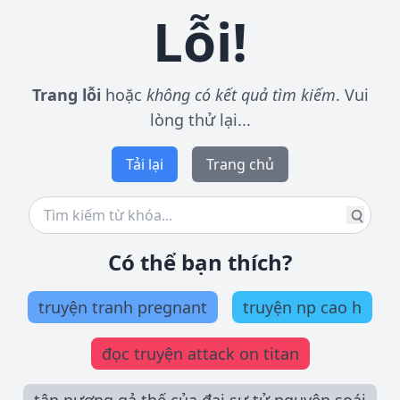
Lỗi!
Trang lỗi
hoặc
không có kết quả tìm kiếm
. Vui
lòng thử lại...
Tải lại
Trang chủ
Có thể bạn thích?
truyện tranh pregnant
truyện np cao h
đọc truyện attack on titan