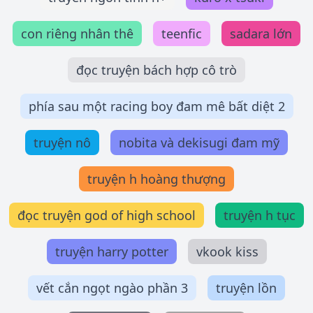
con riêng nhân thê
teenfic
sadara lớn
đọc truyện bách hợp cô trò
phía sau một racing boy đam mê bất diệt 2
truyện nô
nobita và dekisugi đam mỹ
truyện h hoàng thượng
đọc truyện god of high school
truyện h tục
truyện harry potter
vkook kiss
vết cắn ngọt ngào phần 3
truyện lồn