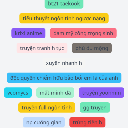
bt21 taekook
tiểu thuyết ngôn tình ngược nặng
krixi anime
đam mỹ công trọng sinh
truyện tranh h tục
phù du mộng
xuyên nhanh h
độc quyền chiếm hữu bảo bối em là của anh
vcomycs
mất minh dã
truyện yoonmin
truyện full ngôn tình
gg truyen
np cưỡng gian
trừng tiện h