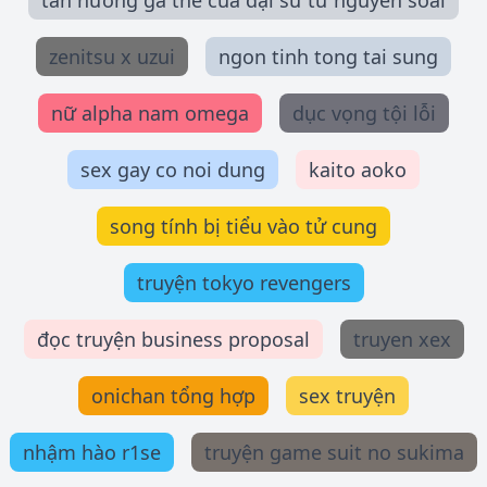
tân nương gả thế của đại sư tử nguyên soái
zenitsu x uzui
ngon tinh tong tai sung
nữ alpha nam omega
dục vọng tội lỗi
sex gay co noi dung
kaito aoko
song tính bị tiểu vào tử cung
truyện tokyo revengers
đọc truyện business proposal
truyen xex
onichan tổng hợp
sex truyện
nhậm hào r1se
truyện game suit no sukima