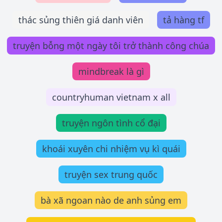
thác sủng thiên giá danh viên
tả hàng tf
truyện bỗng một ngày tôi trở thành công chúa
mindbreak là gì
countryhuman vietnam x all
truyện ngôn tình cổ đại
khoái xuyên chi nhiệm vụ kì quái
truyện sex trung quốc
bà xã ngoan nào de anh sủng em