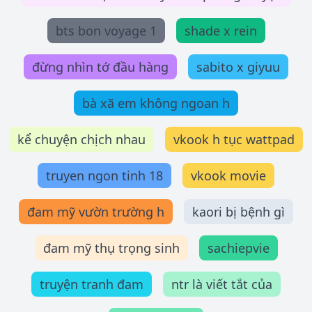
bts bon voyage 1
shade x rein
đừng nhìn tớ đầu hàng
sabito x giyuu
bà xã em không ngoan h
kể chuyện chịch nhau
vkook h tục wattpad
truyen ngon tinh 18
vkook movie
đam mỹ vườn trường h
kaori bị bệnh gì
đam mỹ thụ trọng sinh
sachiepvie
truyện tranh đam
ntr là viết tắt của