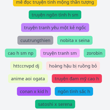
mê đọc truyện tinh mộng thần tượng
truyện ngôn tình h sm
truyện tranh yêu một kẻ ngốc
cuutrungthien
nobita x seina
cao h sm np
truyện tranh sm
zorobin
httccnvpd dj
hoàng hậu bị ruồng bỏ
anime aoi ogata
truyện đam mỹ cao h
conan x kid h
ngôn tình sắc h
satoshi x serena