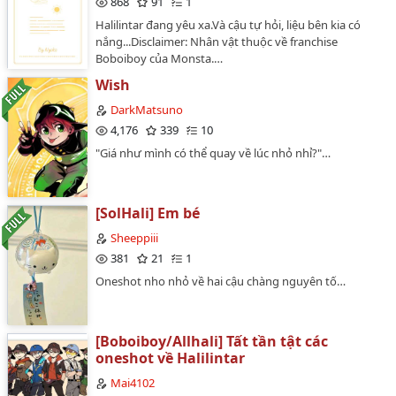
868
91
1
mình.______________________________________Vì sự u mê
Halilintar đang yêu xa.Và cậu tự hỏi, liệu bên kia có
của tớ dành cho bé, nên cái fic này được ra đời, để mai
nắng...Disclaimer: Nhân vật thuộc về franchise
mốt có già thì còn nhớ lại một thời u mê. Phần mô tả
Boboiboy của Monsta.…
vậy thôi chứ vào truyện tớ bỏ cả đống đường, và chắc
chắn nó sến:))))Mọi người đọc trên tinh thần vui vẻ. -
Wish
Tất cả các nhân vật thuộc quyền sở hữu của nhà phát
DarkMatsuno
triển Animonsta Studio Sdn. Bhd-Mọi tình tiết điều
4,176
339
10
không có trong kịch bản chính.…
"Giá như mình có thể quay về lúc nhỏ nhỉ?"…
[SolHali] Em bé
Sheeppiii
381
21
1
Oneshot nho nhỏ về hai cậu chàng nguyên tố…
[Boboiboy/Allhali] Tất tần tật các
oneshot về Halilintar
Mai4102