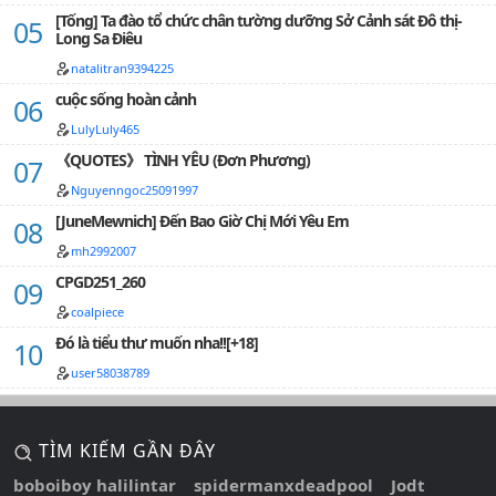
[Tống] Ta đào tổ chức chân tường dưỡng Sở Cảnh sát Đô thị-
Long Sa Điêu
natalitran9394225
cuộc sống hoàn cảnh
LulyLuly465
《QUOTES》 TÌNH YÊU (Đơn Phương)
Nguyenngoc25091997
[JuneMewnich] Đến Bao Giờ Chị Mới Yêu Em
mh2992007
CPGD251_260
coalpiece
Đó là tiểu thư muốn nha!![+18]
user58038789
TÌM KIẾM GẦN ĐÂY
boboiboy halilintar
spidermanxdeadpool
Jodt