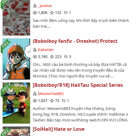
nhân vật khác (không có trong BBB) sẽ do mình dựng
_poesia
lên để phục vụ cho cốt truyện.…
1,806
132
1
Sau một đêm uống say, khi tỉnh dậy crush biến thành
bạn trai.…
(Boboiboy fanfic - Oneshot) Protect
Kakerien
3,180
223
3
Ừm... Một cậu bé bình thường và bảy đứa trẻ?Tất cả
các nhân vật được nêu tên trong truyện đều là của
Monsta. Chúc mọi người đọc truyện vui vẻ.…
[Boboiboy/R18] HaliTau Special Series
Meowchiiii883
1,837
73
1
Author: Meowchi883.Truyện nhẹ nhàng, bòng
bong.Tag: R18, Oneshot, HE.Couple chính: Halilintar x
Taufan: Bão táp mưa sa.Không switch.XIN VUI LÒNG
KHÔNG MANG TRUYỆN CỦA TÔI ĐI BẤT CỨ NƠI ĐÂU
[SolHali] Hate or Love
KHI CHƯA CÓ SỰ CHO PHÉP.…