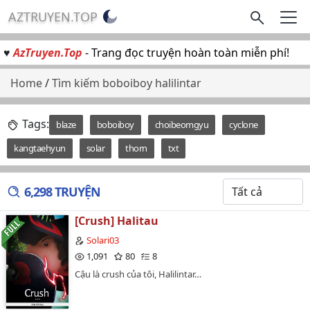
AZTRUYEN.TOP
♥
AzTruyen.Top
- Trang đọc truyện hoàn toàn miễn phí!
Home
/
Tìm kiếm boboiboy halilintar
Tags:
blaze
boboiboy
choibeomgyu
cyclone
kangtaehyun
solar
thorn
txt
6,298 TRUYỆN
[Crush] Halitau
Solari03
1,091
80
8
Cậu là crush của tôi, Halilintar…