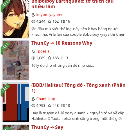
Boiboiboy Earthquake: tớ thích cậu
vật thuộc về "Boboiboy" của hãng phim Monsta, Au
nhiều lắm
chỉ chịu trách nhiệm plot. Bối cảnh ở Nhật Bản nên Au
đổi tên nhân vật thành Ishigami Akashi. Girl love. Nếu
koyomiyayume
bạn không thích, xin đừng đọc.**Xin lưu ý fic có tính
4,244
162
16
OOC cực-kì-nặng, mọi người nên cân nhắc.**Ảnh bìa là
lần đầu mik viết thể loại này nên k hay bằng người
quà bạn tặng AU, mọi người vui lòng không mang đi
khác nha. Ai là fan của couple Boboiboy×yaya thì k nên
đâu hết. Xin cảm ơn ^^*Artist: Đỗ Kiều Phương trên
đọc nha vì yaya mik sẽ ghép với người khác…
Facebook.…
ThunCy ➺ 10 Reasons Why
_poesia
2,089
188
3
10 lý do cho những vấn đề nhỏ xíu…
(BBB/Halitau) Tông đỏ - Tông xanh (Phần
1)
ChanhHop
4,793
448
13
Đây là truyện dài kì xoay quanh 7 nguyên tố và về cặp
Halilintar X Taufan phải sinh sống trong một thế giới
khác.Truyện có yếu tố bí ẩn pha chút ly kỳ và ngọt
ThunCy ➺ Say
ngào.Một lưu ý nhỏ: Ngoài bảy nguyên tố ra thì các