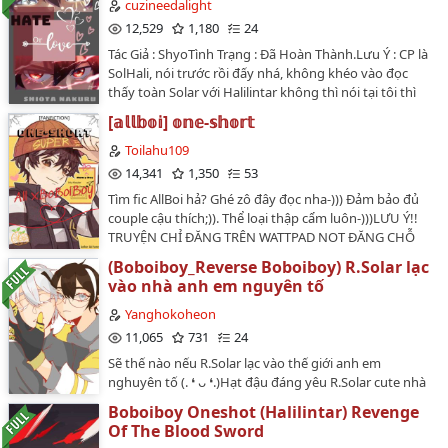
cuzineedalight
12,529
1,180
24
Tác Giả : ShyoTình Trạng : Đã Hoàn Thành.Lưu Ý : CP là
SolHali, nói trước rồi đấy nhá, không khéo vào đọc
thấy toàn Solar với Halilintar không thì nói tại tôi thì
khổ lắm.Bìa : HaruTruyện được thể hiện trong bối cảnh
[𝕒𝕝𝕝𝕓𝕠𝕚] 𝕠𝕟𝕖-𝕤𝕙𝕠𝕣𝕥
một ngôi trường đại học và bạn phải giành được chiếc
'huy hiệu' thì mới được công nhận là 1 thành viên của
Toilahu109
trường, nhưng Solar lại giành được nhiều hơn thế.
14,341
1,350
53
Muốn biết đó là gì không? Hãy thử đọc đi nhé từ từ nó
Tìm fic AllBoi hả? Ghé zô đây đọc nha-))) Đảm bảo đủ
sẽ được lộ diện ra thôi.Các Boboiboy thuộc về Monsta,
couple cậu thích;)). Thể loại thập cẩm luôn-)))LƯU Ý!!
mình chỉ mượn nhân vật và cải biến lại câu chuyện. Fic
TRUYỆN CHỈ ĐĂNG TRÊN WATTPAD NOT ĐĂNG CHỖ
này là ý tưởng từ tác giả : @NicoYamada . Và đã được
KHÁC!!.........*𝙉𝙝𝙖̂𝙣 𝙫𝙖̣̂𝙩 𝙩𝙝𝙪𝙤̣̂𝙘 𝙫𝙚̂̀ 𝙈𝙤𝙣𝙨𝙩𝙖. 𝙊𝙊𝙘
sự cho phép dịch sang ngôn ngữ khác và sử dụng nhé.
(Boboiboy_Reverse Boboiboy) R.Solar lạc
𝙩𝙝𝙪𝙤̣̂𝙘 𝙫𝙚̂̀ 𝙩𝙤̂𝙞*𝙓𝙞𝙣 𝙫𝙪𝙞 𝙡𝙤̀𝙣𝙜 𝙠𝙝𝙤̂𝙣𝙜 𝙧𝙚-𝙪𝙥 𝙠𝙝𝙞 𝙘𝙝𝙪̛𝙖
Cấm re-up lại dưới mọi hình thức khi chưa có sự đồng
vào nhà anh em nguyên tố
𝙘𝙤́ 𝙨𝙪̛̣ 𝙘𝙝𝙤 𝙥𝙝𝙚́𝙥 𝙘𝙪̉𝙖 𝙩𝙖́𝙘 𝙜𝙞𝙖̉..------------------------
thuận từ tác giả.…
Author: Orin DorianIdea: OrinEdit: OrinBìa:
Yanghokoheon
@fuyuchino..------------------------…
11,065
731
24
Sẽ thế nào nếu R.Solar lạc vào thế giới anh em
nghuyên tố (. ❛ ᴗ ❛.)Hạt đậu đáng yêu R.Solar cute nhà
toy ồ kếTruyện này là 1 Au mà do t tạo ra nên nếu
Boboiboy Oneshot (Halilintar) Revenge
nhiều thứ khiến cho mọi người ko thích thì vui lòng
Of The Blood Sword
click back ! Chứ tôi ko rảnh đọc comment toxic của mọi