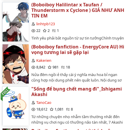
(Boboiboy Halilintar x Taufan /
Thunderstorm x Cyclone ) GIÁ NHƯ ANH
TIN EM
linhtpb123
22
2
1
Tình yêu phải bắt nguồn từ sự tin tưởngChính truyện
mình cho SENếu thấy ổn và tùy tình trạng mình sẽ cho
(Boboiboy fanfiction - EnergyCore AU) Hi
HE nha :3Từ chương 2 do mình quen gọi Taufan là
vọng tương lai sẽ gặp lại
Cyclone nên mình xin phép dùng tên ẻm là Cyclone
nha T~T chứ lúc viết cứ bị liệu không à Halilintar vẫn
Kakerien
giữ nguyên nhe…
8,842
981
18
Nửa đêm ngồi ẻ thấy cái ý nghĩa màu hoa bỉ ngạn
cũng hợp nội dung phết nên quất luôn. Nội dung sơ
lược của fanfic này kể về việc Halilintar, một trong bảy
"Sống để bụng chết mang đi"_Ishigami
lõi năng lượng liên kết với linker Boboiboy bằng một
Akashi
cách thần kì nào đó đã isekai sang gặp được một
Boboiboy khác. Chúc mọi người đọc truyện vui
TanoCao
vẻ~#Cảnh báo: có thể sẽ OOC, đoạn đầu của chap 1 sẽ
18,612
1,081
8
gây sang chấn tâm lý…
Từ những chuyện nhọ nhẫm tầm thường nhất đến
những vụ chơi ngu có thưởng não tàn nhất, 7 Akashi
có mặt sẵn sàng giải trí cho cả thế giới!*Tuyến nhân