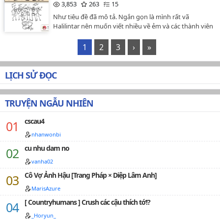
3,853
263
15
Như tiêu đề đã mô tả. Ngắn gọn là mình rất vã
Halilintar nên muốn viết nhiều về ẻm và các thành viên
Elementals. Có ship, fluff, slice of life, và lâu lâu thêm
chút angst cho thêm mùi vị. Tất nhiên bao gồm các
1
2
3
›
»
chương có cảnh 18+ mà mình có để thông báo ở tên
chương. Mình không chịu trách nhiệm cho những ai
biết mà vẫn cố tình đọc rồi ý kiến nha. Read at your
LỊCH SỬ ĐỌC
own risk.…
TRUYỆN NGẪU NHIÊN
cscau4
nhanwonbi
cu nhu dam no
vanha02
Cô Vợ Ảnh Hậu [Trang Pháp × Diệp Lâm Anh]
MarisAzure
[ Countryhumans ] Crush các cậu thích tớ!?
_Horyun_