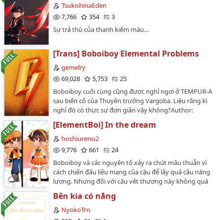
người! Xin cảm ơn vì đã đọc!…
TsukishinaEden
7,766
354
3
Sự trả thù của thanh kiếm máu…
[Trans] Boboiboy Elemental Problems
gemelry
69,028
5,753
25
Boboiboy cuối cùng cũng được nghỉ ngơi ở TEMPUR-A
sau biến cố của Thuyền trưởng Vargoba. Liệu rằng kì
nghỉ đó có thực sự đơn giản vậy không?Author:
@ElementaluserĐã có permission.Do not repost.…
[ElementBoi] In the dream
hoshiureno2
9,776
661
24
Boboiboy và các nguyên tố xảy ra chút mâu thuẫn vì
cách chiến đấu liều mạng của cậu để lấy quả cầu năng
lượng. Nhưng đối với cậu vết thương này không quá
nghiêm trọng, cùng lắm là nằm giường vài tháng
Bên kia có nắng
chẳng đáng để lo. Nhưng làm sao họ không thể lo cho
chủ nhân của mình được, người mà họ quan tâm hơn
NyokoTrn
cả mạng sống của