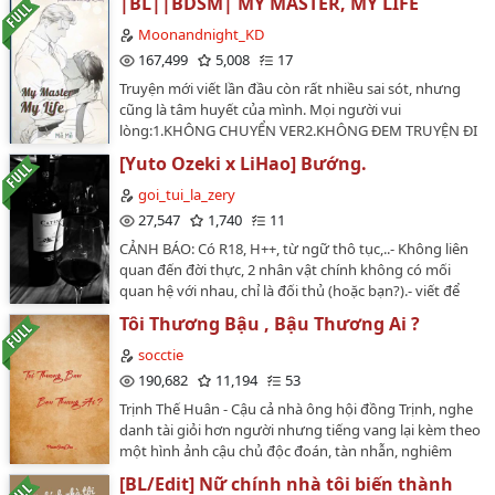
|BL||BDSM| MY MASTER, MY LIFE
một ngôi nhà hoang, Doãn Bạch lại vô tình có được
tự dịch để chuyển ver.…
chồng quỷ. Cậu rơi vào cái bẫy do hắn đặt ra, ngoan
Moonandnight_KD
ngoãn dâng hiến cơ thể cho hắn, trở thành vợ nhỏ của
167,499
5,008
17
hắn.--⚠️ Không mang đi đâu khi không có sự đồng ý
Truyện mới viết lần đầu còn rất nhiều sai sót, nhưng
của tôi!…
cũng là tâm huyết của mình. Mọi người vui
lòng:1.KHÔNG CHUYỂN VER2.KHÔNG ĐEM TRUYỆN ĐI
NƠI KHÁC3.KHÔNG CHỤP ẢNH MÀN HÌNH RỒI TỰ
[Yuto Ozeki x LiHao] Bướng.
NHẬN LÀCỦA RIÊNG.Pairing: Thiên Phong x Nhật Mộ
Hiểu Tác giả: Mễ Mễ Truyện mang đầy yếu tố SM, thụ
goi_tui_la_zery
thuộc dạng tâm lí bị đánh vỡ hoàn toàn, sẵn sàng làm
27,547
1,740
11
tất cả vì công, đề nghị quí dzị chuẩn bị tâm lí =))) Tuy
CẢNH BÁO: Có R18, H++, từ ngữ thô tục,..- Không liên
nhiên quý dzị có thể yên tâm vì truyện chỉ xoay quanh
quan đến đời thực, 2 nhân vật chính không có mối
đôi chính, không có kẻ thứ ba người thứ tư anh thứ
quan hệ với nhau, chỉ là đối thủ (hoặc bạn?).- viết để
năm gì hết 🥺 _Mễ Mễ_(Truyện chỉ đăng trên Wattpad
thỏa mãn thú tính (70% câu truyện là R18).- kệ con mẹ
@Moonandnight_KD)…
Tôi Thương Bậu , Bậu Thương Ai ?
nhau mà sống đi, bông tuyết cứ việc vùng vẫy, trời trở
lạnh nên cũng không tránh khỏi việc xuất hiện bông
socctie
tuyết.KHÔNG THÍCH THÌ GET OUT…
190,682
11,194
53
Trịnh Thế Huân - Cậu cả nhà ông hội đồng Trịnh, nghe
danh tài giỏi hơn người nhưng tiếng vang lại kèm theo
một hình ảnh cậu chủ độc đoán, tàn nhẫn, nghiêm
khắc.Thế nhưng trời ban duyên thế nào mà cậu cả
[BL/Edit] Nữ chính nhà tôi biến thành
thường ngày coi trời bằng vung xem người là cỏ lại si