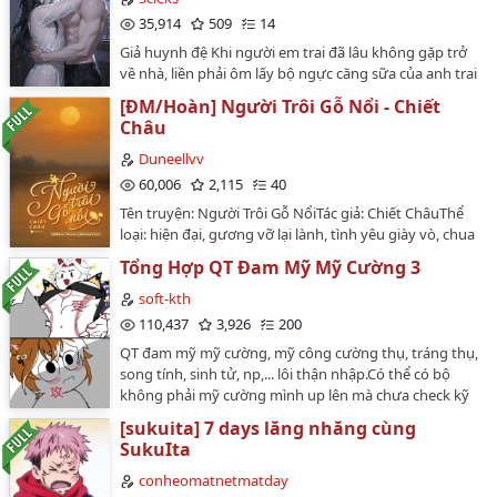
35,914
509
14
Giả huynh đệ Khi người em trai đã lâu không gặp trở
về nhà, liền phải ôm lấy bộ ngực căng sữa của anh trai
mà bú không ngừng.…
[ĐM/Hoàn] Người Trôi Gỗ Nổi - Chiết
Châu
Duneellvv
60,006
2,115
40
Tên truyện: Người Trôi Gỗ NổiTác giả: Chiết ChâuThể
loại: hiện đại, gương vỡ lại lành, tình yêu giày vò, chua
ngọt đan xen, 1x1, HEĐộ dài: 38 chương (Đã edit
Tổng Hợp QT Đam Mỹ Mỹ Cường 3
hoàn)Cp chính: Châu Duy Khinh x Dụ Hành(Công nhạc
sĩ x Thụ lập trình viên)Editor: DuneeẢnh bìa: Pixabay…
soft-kth
110,437
3,926
200
QT đam mỹ mỹ cường, mỹ công cường thụ, tráng thụ,
song tính, sinh tử, np,... lôi thận nhập.Có thể có bộ
không phải mỹ cường mình up lên mà chưa check kỹ
mọi người cmt nhắc mình xóa nhé.❗️Lấy cv edit vui lòng
[sukuita] 7 days lăng nhăng cùng
ghi cre.…
SukuIta
conheomatnetmatday