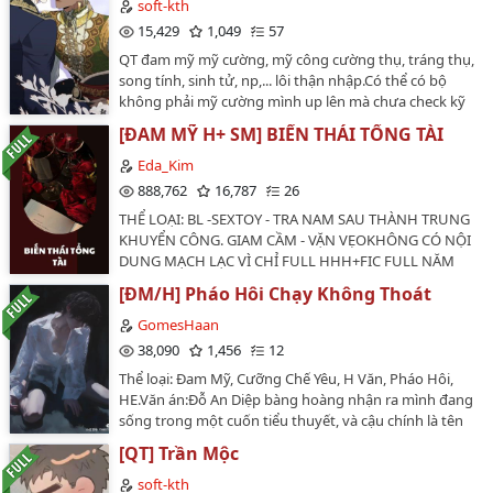
Bề ngoài ôn hòa, nhã nhặn, kiên nhẫn, chu đáo nhưng
soft-kth
hước, cao H thịt thà ngập mặt nhưng vẫn có nội dung
thực chất là "phúc hắc" (ngoài trắng trong đen).
15,429
1,049
57
cốt truyện rõ ràng, thích hợp để các bạn đọc giải trí xả
(178cm)> Thụ:Giám đốc kỹ thuật - Lạnh lùng, cấm dục,
QT đam mỹ mỹ cường, mỹ công cường thụ, tráng thụ,
stress. Thụ theo mình cảm nhận thì đúng chuẩn nhân
bình tĩnh, lý trí, theo chủ nghĩa hoàn mỹ và lãnh cảm.
song tính, sinh tử, np,... lôi thận nhập.Có thể có bộ
thê, hiền lành ngoan ngoãn, biết nấu ăn, yêu động vật.
(188cm) > Truyện thuần thịt (thịt văn) để giải tỏa tâm
không phải mỹ cường mình up lên mà chưa check kỹ
Công thì ban đầu lạnh lùng, chảnh mèo với thụ lắm,
trạng, gần như không có cốt truyện.…
mọi người cmt nhắc mình xóa nhé.❗️Lấy cv edit vui lòng
thích bắt nạt thụ nhưng về sau yêu rồi thì lập tức
[ĐAM MỸ H+ SM] BIẾN THÁI TỔNG TÀI
ghi cre.…
chuyển thành phúc hắc độc chiếm công, âm thầm tính
Eda_Kim
kế chờ thụ rơi vào bẫy của mình. Không ngược thân,
ngược tâm.…
888,762
16,787
26
THỂ LOẠI: BL -SEXTOY - TRA NAM SAU THÀNH TRUNG
KHUYỂN CÔNG. GIAM CẦM - VẶN VẸOKHÔNG CÓ NỘI
DUNG MẠCH LẠC VÌ CHỈ FULL HHH+FIC FULL NĂM
2017…
[ĐM/H] Pháo Hôi Chạy Không Thoát
GomesHaan
38,090
1,456
12
Thể loại: Đam Mỹ, Cưỡng Chế Yêu, H Văn, Pháo Hôi,
HE.Văn án:Đỗ An Diệp bàng hoàng nhận ra mình đang
sống trong một cuốn tiểu thuyết, và cậu chính là tên
pháo hôi kiêu ngạo có kết cục thê thảm nhất. Để thay
[QT] Trần Mộc
đổi vận mệnh, An Diệp quyết định tránh xa mọi rắc rối,
đặc biệt là nam chính Khuất Lâm - kẻ mà theo cốt
soft-kth