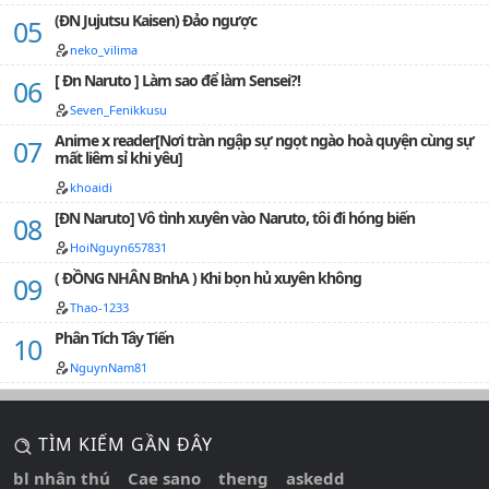
(ĐN Jujutsu Kaisen) Đảo ngược
neko_vilima
[ Đn Naruto ] Làm sao để làm Sensei?!
Seven_Fenikkusu
Anime x reader[Nơi tràn ngập sự ngọt ngào hoà quyện cùng sự
mất liêm sỉ khi yêu]
khoaidi
[ĐN Naruto] Vô tình xuyên vào Naruto, tôi đi hóng biến
HoiNguyn657831
( ĐỒNG NHÂN BnhA ) Khi bọn hủ xuyên không
Thao-1233
Phân Tích Tây Tiến
NguynNam81
TÌM KIẾM GẦN ĐÂY
bl nhân thú
Cae sano
theng
askedd