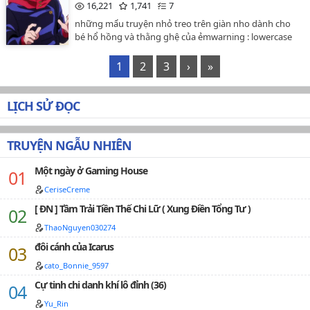
16,221
1,741
7
những mẩu truyện nhỏ treo trên giàn nho dành cho
bé hổ hồng và thằng ghệ của ẻmwarning : lowercase
nhảm cu xẹt OOCchửi tục nhiều, mặc dù bồ ẻm đúng
tục tĩu thật, cân nhắc trước khi đọcét o ét, không mang
1
2
3
›
»
tác phẩm vác ra nơi khácxin cảm ơn ...... ( - v - )......."tao
có thằng người yêu lười như mày là tao bán lâu
rồi""giỏi bán tao thử"…
LỊCH SỬ ĐỌC
TRUYỆN NGẪU NHIÊN
Một ngày ở Gaming House
CeriseCreme
[ ĐN ] Tầm Trải Tiền Thế Chi Lữ ( Xung Điền Tổng Tư )
ThaoNguyen030274
đôi cánh của Icarus
cato_Bonnie_9597
Cự tinh chi danh khí lô đỉnh (36)
Yu_Rin