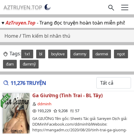
AZTRUYEN.TOP
♥
AzTruyen.Top
- Trang đọc truyện hoàn toàn miễn phí!
Home
/
Tìm kiếm bl nhân thú
Tags:
1x1
bl
boylove
dammy
danmei
ngọt
đam
đammỹ
11,276 TRUYỆN
Ga Giường (Tình Trai - BL Tây)
ddminh
193,229
9,208
57
GA GIƯỜNG Tên gốc: Sheets Tác giả: Sareyen Dịch giả:
DDMinhFacebook.com/ddminhblWebsite:
https://mangadm.cc/2020/08/20/tinh-trai-ga-giuong-