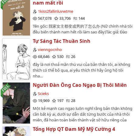
nam mất rồi
mê mãi một kẻ hầu thấp kém.Phan Gia Khiêm - Hầu
cận của cô ba, con gái thứ ba của ông giáo Thanh sau
1kiss2fallinluvwtme
thành mợ hai nhà hội đồng Trịnh.Đời bạc với Khiêm
567,078
33,706
144
lắm, nhà không biết nơi đâu, tiếng cha mặt mẹ cũng
Tên gốc: 我家女主都变成男的了怎么办 (Nữ chính nhà tôi
chẳng tỏ nhưng trời đâu lấy của ai tất cả.Trời để lại cho
đều biến thành nam hết rồi làm sao đây)Tác giả: Đào
Khiêm một kẻ si tình cạnh bên mình, kẻ luôn là vùng
Hoa Tửu - 桃花酒Thể loại: 1x1, HE, xuyên nhanh, xuyên
an toàn, là khiêng bảo vệ em cả đời.Nhưng cái gọi là "
Tự Sáng Tác Thuần Sinh
thư, chủ thụ, ngụy NP, cao H thịt thà đầy đủ, hài hước,
Môn đăng hộ đối " Hai từ " Sang - Hèn " Kèm theo cả
hỗ sủng.CP: Nữ thần chuyển giới công x Luôn mồm
vienngocnho
bốn từ " Định kiến xã hội " Sao mà nó vùi dập đời em
bản thân là thẳng nam thụTình trạng bản gốc: Hoàn
68,646
530
26
quá !Nhưng dù thế nào, khi quay đầu lại người phía
chính văn 144 chươngEdit: 1kissBeta: LurcentTiến độ:
sau em vẫn là cậu cả, là Thế Huân, là người em
đây là nơi thoả mãn thú vui của bản thân tôi, ai không
Hoàn.Nguồn: http://www.bookbao.ccLưu ý: Bản edit
thương.Cậu khô khan, cậu chẳng biết thương hoa tiếc
thích có thể bỏ qua, ai yêu thích thì hãy ủng hộ tôi
chỉ chính xác tầm 60% - 70%, edit vì sở thích cá
ngọc nhưng cậu lỡ thương em rồi... Liệu em có chịu
nha…
nhân.Văn ánTác giả xuyên vào tiểu thuyết mình viết,
thương cậu ?Tôi thương bậu, bậu thương ai ?…
trở thành nhân vật chính, ai ngờ phát hiện ra tất cả các
Người Đàn Ông Cao Ngạo Bị Thôi Miên
nữ chính đều chuyển giới biến thành đàn ông, IQ đã
Scieks
cao lại còn muốn cướp hết đất diễn của hắn, phải làm
19,969
197
28
sao đây? Gấp, đang online chờ!Nữ chính chuyển giới:
Tôi không chỉ muốn cướp đất diễn, còn muốn cướp
Một kẻ mạnh cao ngạo luôn nghĩ rằng bản thân không
luôn cả em. ------------------Ngụy NP, công từ đầu đến cuối
cần bất kỳ ai, dưới sự dẫn dắt từng bước của nhà thôi
đều là một người.(*) Chú thích: Ngụy NP - tức là mỗi
miên, đã hoàn toàn biến thành vật sở hữu riêng của
thế giới thụ xuyên vào đều gặp các anh công khác
một người từ thể xác cho đến linh hồn như thế nào.>
Tổng Hợp QT Đam Mỹ Mỹ Cường 4
nhau, nhưng thực chất từ đầu đến cuối đều là do một
Hình tượng nhân vật:> Công: Bác sĩ trị liệu thôi miên -
người đóng.Review của editor: Truyện nhẹ nhàng, hài