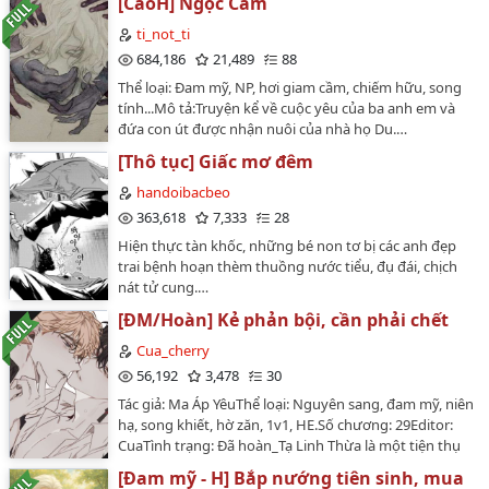
[CaoH] Ngọc Cầm
ti_not_ti
684,186
21,489
88
Thể loại: Đam mỹ, NP, hơi giam cầm, chiếm hữu, song
tính...Mô tả:Truyện kể về cuộc yêu của ba anh em và
đứa con út được nhận nuôi của nhà họ Du.…
[Thô tục] Giấc mơ đêm
handoibacbeo
363,618
7,333
28
Hiện thực tàn khốc, những bé non tơ bị các anh đẹp
trai bệnh hoạn thèm thuồng nước tiểu, đụ đái, chịch
nát tử cung.…
[ĐM/Hoàn] Kẻ phản bội, cần phải chết
Cua_cherry
56,192
3,478
30
Tác giả: Ma Áp YêuThể loại: Nguyên sang, đam mỹ, niên
hạ, song khiết, hờ zăn, 1v1, HE.Số chương: 29Editor:
CuaTình trạng: Đã hoàn_Tạ Linh Thừa là một tiện thụ
hết thuốc chữa.Vì Yến Chước, anh từ bỏ cả cuộc đời
[Đam mỹ - H] Bắp nướng tiên sinh, mua
mình, cam chịu việc đối phương không ngừng lên