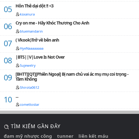
Hôn Thê dại dột !! <3
ksxanura
Cry on me - Hãy Khóc Thương Cho Anh
bluemandarin
( Vkook)Trở về bên anh
HyeNaaaaaaaa
|BTS||V|Love Is Not Over
Sujewelry
[BHTT][QT][Phiên Ngoại] Bị nam chủ vai ác mụ mụ coi trọng -
Tầm Không
Shirota0612
...
comettostar
TÌM KIẾM GẦN ĐÂY
đam mỹ nhược công
tunner
liên kết máu