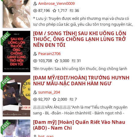
giả: Nhị Thập hi vọng sẽ có ngày bỏ đi cái danh xưng
Ambrose_Venn0009
nghen!""Mình ơi, kẹo này tui mới đi Sài Thành mua đó.
"Nhị Thập" này. Nàng toại nguyện. Ấy vậy, nàng lại trở
87,196
1,717
36
Mình ăn thử đi!""Đời này tui thương có một mình mình
thành "duy nhất". --------- Văn án của editor: Nhị Thập
thôi!"--------Truyện được lấy bối cảnh miền tây Việt Nam
* Lưu ý: Truyện được edit phi thương mại và chưa có
tên thật là Từ A Man, là nha hoàn của Tam tiểu thư Mộ
xưa, không dựa vào cột mốc lịch sử hay chính trị nào
sự cho phép của tác giả, yêu cầu tôn trọng nguyên tác,
phủ. Vào đêm hai mươi tháng chạp năm ngoái, Nhị
cả. (Lấy cảm hứng từ phim Ải Mỹ Nhân + Ải Trần Gian.
không chuyển ver, không re-up!!! Truyện chỉ đăng tải
công tử Mộ Cẩm say rượu khiến nàng bị thất thân.
[ĐM / SONG TÍNH] SAU KHI UỐNG LỘN
Ai kêu lấy cảm hứng Tiếng Sét Trong Mưa nữa là lấy
duy nhất trên wattpad. Tình trạng dịch: hoànTình
Tam tiểu thư thương tình cầu xin Nhị công tử thu
THUỐC, ÔNG CHỒNG LẠNH LÙNG TRỞ
súng bắn lủng đít.)Tác giả: Tiêu Dương
trạng gốc: Hoàn 35 chương + 1 PN. Tác giả: Cố Cô Cô
nhập Từ A Man. Từ đó, cuộc đời của nàng đã thay đổi.
NÊN ĐEN TỐI
(gautruckungfu)Thể loại: xuyên không, bách hợp, 1x1,
(顾咕咕) 3P | Song tính | Ngủ gian | Điều giáo | Kết
Từ A Man chuyển thành Nhị Thập, từ một nha hoàn
hai bà con gái đẻ con =)) Vô lý và ờ mấy zing gút
HECặp song sinh ác bộc cực kỳ "chó" công x Tiểu bá
Pearain2706
bình thường chuyển thành một thị tẩm bị quên lãng.
chópCp chính: Hoàng Bảo Gia Huy (Trần Mỹ Anh) x Lê
tước kiêu kỳ thụ Tiểu bá tước mua về hai nô lệ có dung
103,708
3,000
31
Cho đến một ngày, thị tẩm bị quên lãng xuất hiện
Huỳnh Kiều Trang(Truyện không có drama gì đâu chỉ
mạo tuấn mỹ từ đấu trường, nhưng không hề hay biết
trước mắt vị Nhị công tử độc ác, hỉ nộ vô thường... ------
Tên truyện: Sau khi uống lộn thuốc, ông chồng lạnh
viết chơi trong lúc rảnh nên từ ngữ không được trau
mình bị người ta đổ đầy tinh dịch. Ban ngày, cậu là tiểu
--- Chú ý: - Triều đại trong truyện chỉ là hư cấu. - Nam
lùng trở nên đen tốiTên gốc: Uống lộn thuốc sau cao
chuốt với diễn biến khá nhanh và lỗi dính chữ, truyện
bá tước kiêu ngạo, ngang ngược, ra lệnh cho người
[ĐAM MỸ/EDIT/HOÀN] TRƯỞNG HUYNH
chính tra nam, không sạch, đọc đoạn đầu cực kỳ tra.
lãnh lão công thế nhưng thành lão sáp phêTác giả: Một
chỉ bình tĩnh sống và truyện cũng khá là ngắn với lại
hầu một cách hống hách. Nhưng khi đêm xuống, cậu
NHƯ MẪU-NẶC DANH HÀM NGƯ
Cẩn thận trước khi nhảy hố. --------- Truyện được up
Hữu Chú Nha Đích MiêuThể loại: Đam mỹ, Hiện đại , HE
truyện của mình không được chắc tay như những tác
bị những con sói hung dữ nhân danh việc canh gác,
trực tiếp ở wattpad và facebook: Gió tháng sáu.
, Tình cảm , H văn , Ngọt sủng , Song tính , 1v1Editor: JY
sunmai_204
giả khác, m…
dùng quy đầu liên tục chà xát lên âm hộ mỏng manh,
TRUYỆN DỊCH CHƯA CÓ SỰ CHO PHÉP CỦA TÁC GIẢ.
✖️ CẢNH BÁO: EDIT THÔ TỤC, THỤ SONG TÍNH CÓ 2 BỘ
92,707
2,000
7
khiến cơ thể non nớt của cậu bị chơi đùa đến trở nên
VUI LÒNG KHÔNG SỬ DỤNG VỚI MỤC ĐÍCH THƯƠNG
PHẬN SINH DỤC NAM NỮ ✖️‼️ MANG ĐI GHI NGUỒN
chín muồi và quyến rũ. _____Điều giáo âm đế và âm hộ,
🥟🥟🥟VĂN ÁN🥟🥟🥟"Anh là mẹ"Tiểu thuyết nguyên
MẠI.…
HỘ ‼️…
có song long, có ngậm tinh, có sử dụng đạo cụ, có dị
sang - BL -đoản - Hoàn thànhHE - Bánh ngọt nhỏ -
năng, tiểu tiện, cung giao, đi dây, v.v.Không sinh
Song tính -Sản nhũ- H văn -1v1Cốt truyện: Không có 🥟
[Đam mỹ] [Hoàn] Quấn Riết Vào Nhau
con._____chỉ có H thôi (ง ͠ ͠° ل͜ °)ง có lỗi khó hiểu hay
CP: Lâm Đàm x Lâm Hồi🥟Không thể khống chế được
(ABO) - Nam Chi
thiếu chữ, cụt lủn thì nhắc mình để mình sửa (◍•ᴗ•◍)
nước mắt ( dễ khóc) niên hạ-chó con công x Dịu dàng
❤…
thành thật người song tính thụ…
hot_gao