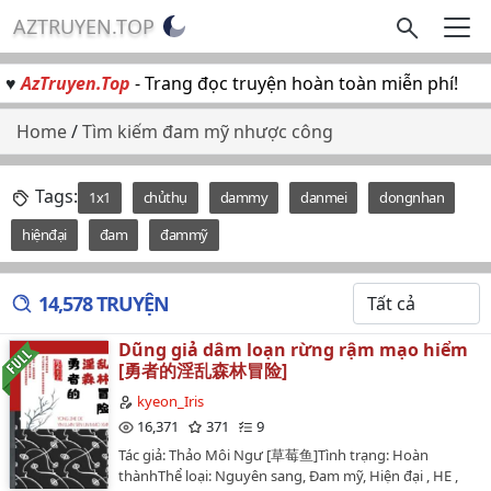
AZTRUYEN.TOP
♥
AzTruyen.Top
- Trang đọc truyện hoàn toàn miễn phí!
Home
/
Tìm kiếm đam mỹ nhược công
Tags:
1x1
chủthụ
dammy
danmei
dongnhan
hiệnđại
đam
đammỹ
14,578 TRUYỆN
Dũng giả dâm loạn rừng rậm mạo hiểm
[勇者的淫乱森林冒险]
kyeon_Iris
16,371
371
9
Tác giả: Thảo Môi Ngư [草莓鱼]Tình trạng: Hoàn
thànhThể loại: Nguyên sang, Đam mỹ, Hiện đại , HE ,