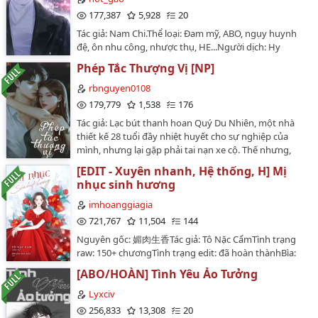
177,387
5,928
20
Tác giả: Nam Chi.Thể loại: Đam mỹ, ABO, ngụy huynh
đệ, ôn nhu công, nhược thụ, HE...Người dịch: Hy
Hy.Tình trạng: Hoàn.…
Phép Tắc Thượng Vị [NP]
rbnguyen0108
179,779
1,538
176
Tác giả: Lạc bút thanh hoan Quý Du Nhiên, một nhà
thiết kế 28 tuổi đầy nhiệt huyết cho sự nghiệp của
mình, nhưng lại gặp phải tai nạn xe cộ. Thế nhưng,
một sự kỳ diệu xảy ra và cô được tái sinh . Tuy nhiên,
[EDIT - Xuyên nhanh, Hệ thống, H] Mị
cô phải đối mặt với những nam nhân cực phẩm, đặc
nhục sinh hương
biệt là những người tàn nhẫn và ác độc hơn
nhau.Dường như, đối với các đấng mày râu này, điều
imhoanggiagia
quan trọng nhất đối với họ chỉ là nhu cầu sinh lý. Quý
721,767
11,504
144
Du Nhiên rất khó chịu về điều này và không thể hiểu
Nguyên gốc: 媚肉生香Tác giả: Tô Nặc CẩmTình trạng
được vì sao họ không thể dừng lại.Tuy nhiên, với sáu
raw: 150+ chươngTình trạng edit: đã hoàn thànhBìa:
nam chính, bao gồm tổng tài bá đạo, ảnh đế, luật sư và
@uk_unknown---Cố Minh Nguyệt tuyệt đối không thể
thiếu gia nhà giàu, tình cảm của họ dần thay đổi sau
[ABO/HOÀN] Tình Yêu Ảo Tưởng
làm nhân vật phụ bia đỡ đạn trong tiểu thuyết. Nghĩ
khi gặp gỡ Quý Du Nhiên. Những chàng trai ngạo mạn
đến nàng, sinh ra đã có nhan sắc và địa vị, lại bị một
Lyxciv
ban đầu đã bị thu hút bởi tình cảm chân thành và cá
bông sen trắng không có gì trên người cướp mất
256,833
13,308
20
tính độc lập của cô.…