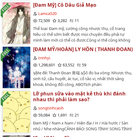
Tình cảm , H văn , Thần tiên yêu quái , Chủ công ,
[Đam Mỹ] Cô Dâu Giả Mạo
Phương Tây , Nhược công , Mỹ côngNguyên sang /
nam nam / cao H / chính kịch / nhược công cường thụ
Lamca520
Dũng sĩ trẻ nhiệt huyết vì để chứng minh bản thân đã
72,509
3,282
11
một mình đi vào khu rừng kì lạ, mục tiêu chính là đánh
Thể loại: Đam mỹ, cường công nhược thụ, cổ trang
bại Ma Vương.Ai biết, khu rừng này thế nhưng......⚠️1.
Nếu có thể sớm biết được mọi chuyện đều phải tự
Dũng sĩ top x các loại quái vật bot2. Công bị các loại
mình làm mới có thể có được.Cũng vì thế cũng không
play, vô phản công, 🕊️ không khiết…
nghĩ ra tại sao tiểu thư lại đối xử với y tốt như thế, là
[ĐAM MỸ/HOÀN] LY HÔN ( THANH ĐOAN)
việc không bình thường.Nhưng nếu bình thường thì
không sao,đằng này lại muốn y thay nàng đi gả cho
trinhyi
một nam nhân khác?Muốn y chết cũng đâu cần phải
1,298,601
63,552
59
nhẫn tâm như thế!Nghe nói cô gia tương lai là một kẻ
๖ۣۜMẹ đẻ: Thanh Đoan 青端.๖ۣۜSố đo ba vòng: Nhược thụ,
man rợ ăn sống nuốt tươi.Chuyến này y đi, không chết
sinh tử, cẩu huyết, ác tục, cổ tảo vị, nhất thời sảng
cũng bị thương!210619…
khoái, không đổi công, ABOTích phân:
83,498,192Nguồn: Tấn Giang + khotangdammy.๖ۣۜH
Lỡ phun sữa vào mặt kẻ thù khi đánh
ưởng thọ theo sổ tử thần: Hoàn 58 tuổi + 0 lần chết
nhau thì phải làm sao?
lâm sàn…
songtinhcaoh
59,084
1,691
21
Đam Mỹ / Nam x Nam / Hiện đại / H / Hài hước / Sàn
nhủ / Nhẹ nhàngCẢNH BÁO: SONG TÍNH! SONG TÍNH!
SONG TÍNH!!! VÓ TU THÔ TỤC…