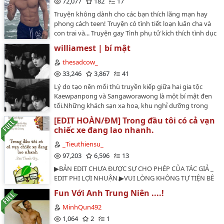
72,077
182
17
CÓ GAI , CÚ CÓ GAI.ĐIỀU QUAN TRỌNG NHẮC 3 LẦN
Truyện không dành cho các bạn thích lãng mạn hay
VÀ VIẾT HOA .- NAM HÓA , NAM HÓA , NAM HÓA - Ai
phong cách teen! Truyện có tình tiết loạn luân cha và
trên 18 tuổi thì đọc , dưới 18 tuổi lướt kiếm fic khác .…
con trai và... Truyện gay Tình phụ tử kích thích tình dục
rất mạnh vì vậy nếu không phải truyện theo sở thích
williamest | bí mật
thì bạn không nên đọc.…
thesadcow_
33,246
3,867
41
Lý do tạo nên mối thù truyền kiếp giữa hai gia tộc
Kaewpanpong và Sangaworawong là một bí mật đen
tối.Những khách sạn xa hoa, khu nghỉ dưỡng trong
mơ hay hàng trăm du thuyền hạng sang của hai tập
[EDIT HOÀN/ĐM] Trong đầu tôi có cả vạn
đoàn thực chất chỉ là "tấm bình phong" vững chãi để
chiếc xe đang lao nhanh.
che đậy cho thương trường thực sự của họ: Một đế
chế tàn khốc chạy đua với nhau buôn bán hàng cấm
_Tieuthiensu_
xuyên biên giới.Trớ trêu ở chỗ, ngay cả dưới ánh sáng
97,203
6,596
13
hợp pháp, hai ông lớn này cũng là kỳ phùng địch thủ.
▶BẢN EDIT CHƯA ĐƯỢC SỰ CHO PHÉP CỦA TÁC GIẢ _
Từng dự án, từng mảnh đất, từng hợp đồng tỷ đô, họ
EDIT PHI LỢI NHUẬN.▶VUI LÒNG KHÔNG TỰ TIỆN BÊ
sẵn sàng xâu xé, giẫm đạp lên nhau chỉ để khẳng định
ĐI NƠI KHÁC▶VUI LÒNG KHÔNG SỬ DỤNG CHO MỤC
vị thế độc tôn trong ngành du lịch - dịch vụ.Nhưng bí
Fun Với Anh Trung Niên ....!
ĐÍCH THƯƠNG MẠI.▶TÓM LẠI VUI LÒNG ĐỌC TẠI
mật vẫn chưa dừng lại ở
WATTPAD NÀY! Cảm ơn các tiểu thiên sứ ♥▶Giới
MinhQun492
đó.________________________Couple: Jakrapatr
thiệu:Giải thích tên truyện:Lái xe là từ lóng ý chỉ xxoo.
1,064
2
1
Kaewpanpong (William) × Supha Sangaworawong (Est)