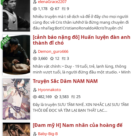
elenaGrace2207
1,178
67
9
Nhiều truyện mà t sẽ dịch và để ở đây cho mọi người
cùng đọc về Cris thân iuNhớ là đừng mang chuyện đi
đâu nhaTag:Bot!CristianoRonaldoAllcrisTruyện chỉ
đăng trên W và phục vụ sở thích cá nhân,không đá
[cảnh báo nặng đô] Huấn luyện đàn anh
động bất cứ ai.Thân ái❤️…
thành đĩ chó
Demon_guro666
3,660
12
3
Nhân vật chính: • Duy - 19 tuổi, trẻ, lạnh lùng, thông
minh vượt tuổi, là người đứng đầu một studio. • Minh
- 30 tuổi, từng là giám đốc sáng tạo kỳ cựu, nhưng giờ
Truyện Sắc Dâm NAM NAM
trở thành con chó của Duy sau một cuộc chuyển giao
quyền lực bất ngờ. - người đàn ông trưởng thành, bị
Hyonnakoto
trói chặt và chịu đựng những cú đánh roi đau đớn.
482,169
3,583
25
Liệu anh ta có thể chịu đựng được sự hành hạ và
Đây là truyện SƯU TẦM NHÉ. XIN NHẮC LẠI SƯU TẦM
khuất phục hoàn toàn trước Boss?…
THÔI ĐỂ ĐỌC VÀ TÌM LẠI BẠN THẤT LẠC…
[Đam mỹ H] Nam nhân của hoàng đế
Baby-Big-B