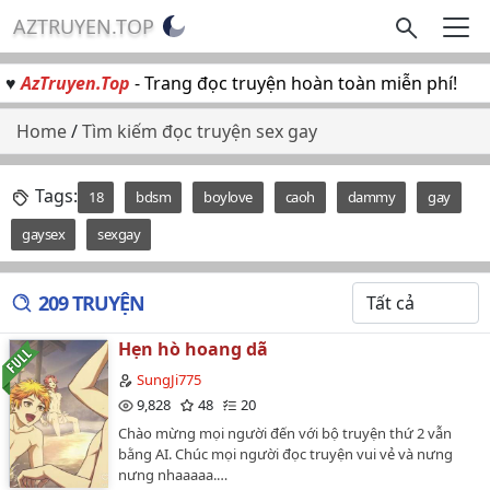
AZTRUYEN.TOP
♥
AzTruyen.Top
- Trang đọc truyện hoàn toàn miễn phí!
Home
/
Tìm kiếm đọc truyện sex gay
Tags:
18
bdsm
boylove
caoh
dammy
gay
gaysex
sexgay
209 TRUYỆN
Hẹn hò hoang dã
SungJi775
9,828
48
20
Chào mừng mọi người đến với bộ truyện thứ 2 vẫn
bằng AI. Chúc mọi người đọc truyện vui vẻ và nưng
nưng nhaaaaa.…