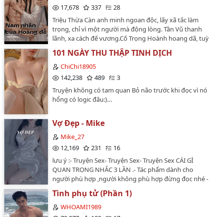
17,678
337
28
Triệu Thừa Càn anh minh ngoan độc, lấy xã tắc làm
trọng, chỉ vì một người mà động lòng. Tần Vũ thanh
lãnh, xa cách đế vương.Cố Trọng Hoành hoang dã, tuỳ
tâm sở dục.Tiêu Tước mê muội, tổn hại chí
101 NGÀY THU THẬP TINH DỊCH
thân.Warning: NP, loạn l**n, cưỡng ép…
ChiChi18905
142,238
489
3
Truyện không có tam quan Bỏ não trước khi đọc vì nó
hổng có logic đâu:)…
Vợ Đẹp - Mike
Mike_27
12,169
231
16
lưu ý :- Truyện Sex- Truyện Sex- Truyện Sex CÁI GÌ
QUAN TRỌNG NHẮC 3 LẦN .- Tác phẩm dành cho
người phù hợp ,người không phù hợp đừng đọc nhé -
Vì là truyện sex nên từ ngữ cực kì dâm đãng , tục tĩu,
Tình phụ tử (Phần 1)
và câu văn lẫn lộn giữa văn nói và văn viết ( do tác giả
gà ) nên quý đọc giả cân nhắc - Trong tác phẩm là 2
WHOAMI1989
NGƯỜI PHỤ NỮ , 1 TRONG SỐ HỌ LÀ CÚ CÓ GAI , CÚ