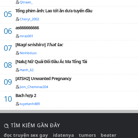
Qtraan_
Tổng phim ảnh: Lao tới ăn dưa tuyến đầu
Cheryl_2002
as666666666
mras001
[𝙉𝙖𝙜𝙞 𝙨𝙚𝙞𝙨𝙝𝙞𝙧𝙤] 𝙏𝙝𝙖𝙩 𝙡𝙖𝙘
Ninhbiluoi
[Nalu] Nữ Quái Đối Đầu Ác Ma Tổng Tài
Hanh_62
[ATSH2] Unwanted Pregnancy
Jion_Cheminai204
Bach hợp 2
tuyetanh489
TÌM KIẾM GẦN ĐÂY
đọc truyện sex gay
idatenya
tumors
beater