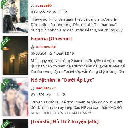
không sao ngờ được, sẽ có một ngày, người đàn ông
suasua95
đó lại trở thành kẻ bề tôi dưới hạ bộ mình.…
2,856
35
12
Thầy giáo Thi bị Ban giám hiệu và đại gia trường Trí
Đức cưỡng ép, nhục mạ. Để sinh tồn, Thi "hắc hóa"
dùng clip nóng và sổ đen lật đổ kẻ thù, bắt chúng quỳ
gối hầu hạ. Thi trở thành "ông trùm" mới nhưng sớm
Fakeria [Oneshot]
đối mặt với thế lực ngầm tàn ác hơn từ Tổng bộ. Tên
truyện: (Series) Thầy Thể Dục Đen Tối Tác giả: Cu Sữa Số
tnhimeutipi
chương: 10 Trạng thái: Đang ra. Thể loại: Drama,
33,951
1,029
18
boylove, tình dục, lãng mạn, giật gân, Đam mỹ thực tế,
Mỗi ngày một vai cùng 2 bạn nhà. Truyện có nội dung
Hài Đen, Tâm lý, R-18. (Lưu ý: Truyện mang yếu tố M/M
🔞(Chap nào có dâm đều được đánh dấu)(chủ íu viết để
(Boy's Love), các cảnh H chỉ diễn ra giữa các nhân vật
lâu lâu nwng lấy ra đọc)Vì sốp vẫn đang bí ý tưởng nên
nam trưởng thành) Đối tượng độc giả Độc giả trên 18
là bồ nào muốn sốp cho hai bạn ấy đóng vai gì thì cứ
tuổi. Cảnh báo: Truyện có nhiều chi tiết nhạy cảm, văn
Nó đặt tên là "Dưới Áp Lực"
bình luận cho sốp nhé. Cảm ơn các độc giả xinh yêu~…
dơ, có một số tình tiết hư cấu.…
BeoBle4728
1,591
1
12
Truyện AI viết lưu để đọc Truyện sẽ gầy đồ đóThì giám
đốc bị nhân viên uy hiếp. Sau HE với bạn thânKHÔNG
SONG TÍNH, KHÔNG LOẠN LUÂN!!!…
[Transfic] Đủ Thứ Truyện [allc]