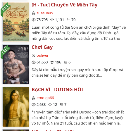
[H - Tục] Chuyến Về Miền Tây
suasua95
75,795
1,131
70
Luân, một công tử Sài Gòn ăn chơi bị gia đình "đày" về
miền Tây để tu tâm. Tại đây, cậu đụng độ Định - gã
nông dân cục súc, lực điền và thẳng tính. Từ sự thù
ghét ban đầu, những va chạm thể xác và những tình
Chơi Gay
huống hài hước, oái oăm đã kéo họ lại gần nhau. Qua
những biến cố về gia đình, định kiến xã hội và sự hy
ouliver
sinh của bạn bè, cả hai dần nhận ra tình cảm thực sự.
61,650
196
6
THÔNG TIN TÁC PHẨM Tên truyện: Chuyến Về Miền
Đây là các mẫu truyện sex gay mình sưu tập được và
Tây Tác giả: Cu Sữa Số chương: 70 Trạng thái: Đang ra.
chia sẽ lên đây để mấy bạn cùng đọc :))…
Thể loại: Drama, boylove, tình dục, lãng mạn Đối tượng
độc giả Độc giả trên 18 tuổi. Phát hành hàng ngày vào
lúc 19h30. Cảnh báo: Truyện có nhiều chi tiết nhạy cảm,
BẠCH VĨ - DƯƠNG HỒI
văn dơ, có một số tình tiết hư cấu.…
emolga66
2,688
12
7
*Truyện tâm đắc*Trần Nhã Dương - con trai độc nhất
của nhà họ Trần - nổi tiếng thanh tú, điềm đạm, luyện
võ từ nhỏ. Năm 21 tuổi, cậu đột nhiên mắc bệnh lạ,
thân thể yếu dần và chết đúng đêm sinh thần.Gia đình