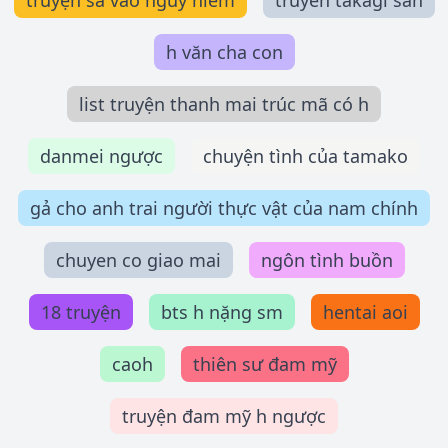
truyện sa vào nguy hiểm
truyen takagi san
h văn cha con
list truyện thanh mai trúc mã có h
danmei ngược
chuyện tình của tamako
gả cho anh trai người thực vật của nam chính
chuyen co giao mai
ngôn tình buồn
18 truyện
bts h nặng sm
hentai aoi
caoh
thiên sư đam mỹ
truyện đam mỹ h ngược