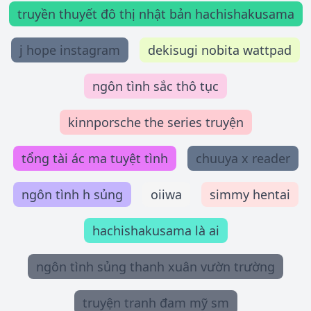
truyền thuyết đô thị nhật bản hachishakusama
j hope instagram
dekisugi nobita wattpad
ngôn tình sắc thô tục
kinnporsche the series truyện
tổng tài ác ma tuyệt tình
chuuya x reader
ngôn tình h sủng
oiiwa
simmy hentai
hachishakusama là ai
ngôn tình sủng thanh xuân vườn trường
truyện tranh đam mỹ sm