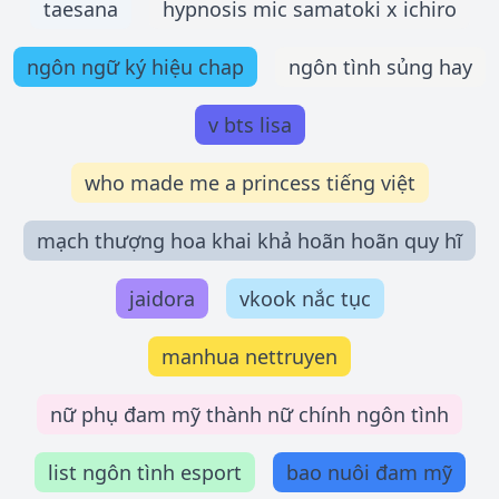
taesana
hypnosis mic samatoki x ichiro
ngôn ngữ ký hiệu chap
ngôn tình sủng hay
v bts lisa
who made me a princess tiếng việt
mạch thượng hoa khai khả hoãn hoãn quy hĩ
jaidora
vkook nắc tục
manhua nettruyen
nữ phụ đam mỹ thành nữ chính ngôn tình
list ngôn tình esport
bao nuôi đam mỹ