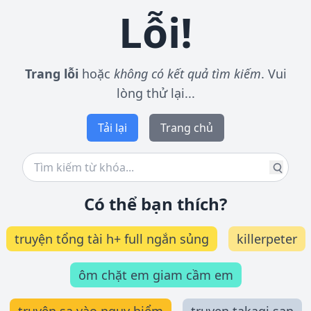
Lỗi!
Trang lỗi
hoặc
không có kết quả tìm kiếm
. Vui
lòng thử lại...
Tải lại
Trang chủ
Có thể bạn thích?
truyện tổng tài h+ full ngắn sủng
killerpeter
ôm chặt em giam cầm em