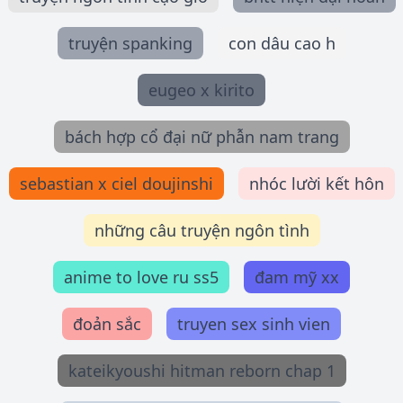
truyện spanking
con dâu cao h
eugeo x kirito
bách hợp cổ đại nữ phẫn nam trang
sebastian x ciel doujinshi
nhóc lười kết hôn
những câu truyện ngôn tình
anime to love ru ss5
đam mỹ xx
đoản sắc
truyen sex sinh vien
kateikyoushi hitman reborn chap 1