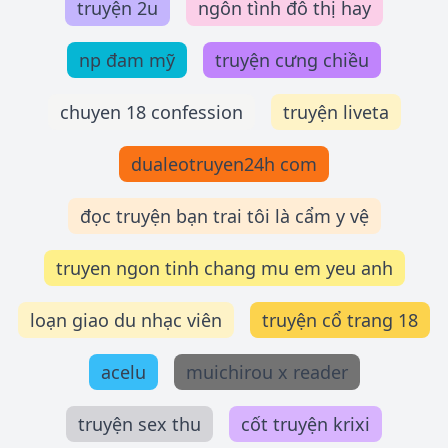
truyện 2u
ngôn tình đô thị hay
np đam mỹ
truyện cưng chiều
chuyen 18 confession
truyện liveta
dualeotruyen24h com
đọc truyện bạn trai tôi là cẩm y vệ
truyen ngon tinh chang mu em yeu anh
loạn giao du nhạc viên
truyện cổ trang 18
acelu
muichirou x reader
truyện sex thu
cốt truyện krixi