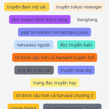
truyện đam mỹ sắc
truyện tokyo revenger
doc truyen dam my h nang
bangtang
yagi to ookami no hatsujou jijou
narusasu ngược
đọc truyện baki
tớ thích cậu hơn cả harvard truyện full
ông địt cháu gái
truyện love sky
trang đọc truyện hay
tớ thích cậu hơn cả harvard chương 2
conan henta
nữ sinh trung học 25 tuổi