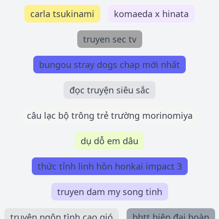
carla tsukinami
komaeda x hinata
truyen sec tv
bungou stray dogs chap mới nhất
đọc truyện siêu sắc
câu lạc bộ trông trẻ trường morinomiya
dụ dỗ em dâu
thức tỉnh linh hồn honkai impact 3
truyen dam my song tinh
truyện ngôn tình cạo gió
bhtt hiện đại hoàn