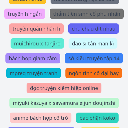
truyện h ngắn
thẩm tiên sinh cố phu nhân
truyện quân nhân h
chu chau dit nhau
muichirou x tanjiro
đạo sĩ tản mạn kì
bách hợp giam cầm
sở kiều truyện tập 14
mpreg truyện tranh
ngôn tình cổ đại hay
đọc truyện kiếm hiệp online
miyuki kazuya x sawamura eijun doujinshi
anime bách hợp cô trò
bạc phận koko