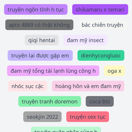
truyện ngôn tình h tục
shikamaru x temari
aptx 4869 có thật không
bác chiến truyện
qiqi hentai
đam mỹ insect
truyện lại được gặp em
dienhycongluoc
đam mỹ tổng tài lạnh lùng công h
oga x
nhóc sục cặc
hoàng hôn và em đam mỹ
truyện tranh doremon
coca bts
seokjin 2022
truyện sex tục