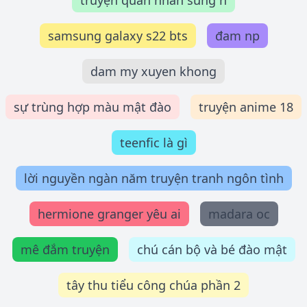
truyện quân nhân sủng h
samsung galaxy s22 bts
đam np
dam my xuyen khong
sự trùng hợp màu mật đào
truyện anime 18
teenfic là gì
lời nguyền ngàn năm truyện tranh ngôn tình
hermione granger yêu ai
madara oc
mê đắm truyện
chú cán bộ và bé đào mật
tây thu tiểu công chúa phần 2