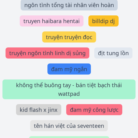
ngôn tình tổng tài nhân viên hoàn
truyen haibara hentai
billdip dj
truyện truyện đọc
truyện ngôn tình linh dị sủng
địt tung lồn
đam mỹ ngắn
không thể buông tay - bán tiệt bạch thái
wattpad
kid flash x jinx
đam mỹ công lược
tên hán việt của seventeen