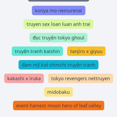
konya mo nemurenai
truyen sex loan luan anh trai
đọc truyện tokyo ghoul
truyện tranh kaishin
tanjiro x giyuu
đam mỹ kid shinichi truyện tranh
kakashi x iruka
tokyo revengers nettruyen
midobaku
event harvest moon hero of leaf valley