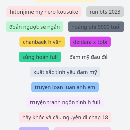
hitorijime my hero kousuke
run bts 2023
đoản ngược se ngắn
hoàng phi 9000 tuổi
chanbaek h văn
deidara x tobi
sủng hoàn full
đam mỹ đau đẻ
xuất sắc tình yêu đam mỹ
truyen loan luan anh em
truyện tranh ngôn tình h full
hãy khóc và cầu nguyện đi chap 18