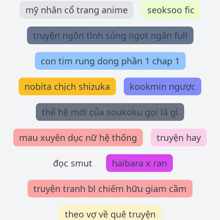
mỹ nhân cổ trang anime
seoksoo fic
truyện ngôn tình sủng ngọt ngắn full
con tim rung dong phần 1 chap 1
nobita chịch shizuka
kookmin ngược
thế hệ mới của soukoku gọi là gì
mau xuyên dục nữ hệ thống
truyện hay
đọc smut
haibara x ran
truyện tranh bl chiếm hữu giam cầm
theo vợ về quê truyện