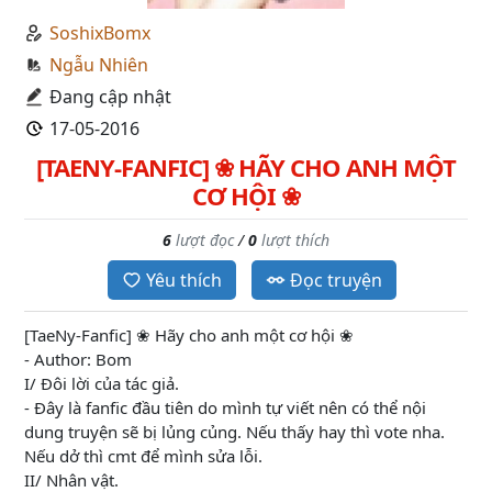
SoshixBomx
Ngẫu Nhiên
Đang cập nhật
17-05-2016
[TAENY-FANFIC] ❀ HÃY CHO ANH MỘT
CƠ HỘI ❀
6
lượt đọc
/
0
lượt thích
Yêu thích
Đọc truyện
[TaeNy-Fanfic] ❀ Hãy cho anh một cơ hội ❀
- Author: Bom
I/ Đôi lời của tác giả.
- Đây là fanfic đầu tiên do mình tự viết nên có thể nội
dung truyện sẽ bị lủng củng. Nếu thấy hay thì vote nha.
Nếu dở thì cmt để mình sửa lỗi.
II/ Nhân vật.