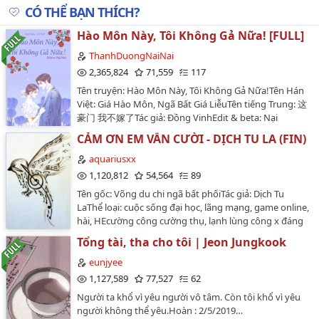
CÓ THỂ BẠN THÍCH?
Hào Môn Này, Tôi Không Gả Nữa! [FULL]
ThanhDuongNaiNai
2,365,824
71,559
117
Tên truyện: Hào Môn Này, Tôi Không Gả Nữa!Tên Hán
Việt: Giá Hào Môn, Ngã Bất Giá LiễuTên tiếng Trung: 这
豪门 我不嫁了Tác giả: Đồng VinhEdit & beta: Nại
NạiTình trạng: Hoàn thành [92 chương + 24 chương
CẢM ƠN EM VẪN CƯỜI - DỊCH TU LA (FIN)
ngoại truyện]Thể loại: Ngôn tình, hiện đại, HE, tình
cảm, ngọt, ngược, hào môn thế gia, trước nữ truy sau
aquariusxx
nam truy, gương vỡ lại lành, trước ngược nữ sau
1,120,812
54,564
89
ngược namNữ chính: Lý Nhiễm Nam chính: Hạ Nam
Tên gốc: Võng du chi ngã bất phốiTác giả: Dịch Tu
PhươngCác nhân vật phụ: Vu Hồng Tiêu, Vu Hiểu Hiểu,
LaThể loại: cuộc sống đại học, lãng mạng, game online,
Ôn Trường Ninh, Trần Tề Thịnh...…
hài, HEcường công cường thụ, lạnh lùng công x đáng
yêu thụ.Nhân vật chính: Lăng Dương x Diệp
Tổng tài, tha cho tôi | Jeon Jungkook
Lãng.Nhân vật phụ: Từ Hiền x Bạch Lung, Thích Phong
x Bao BaoLong, và 1 số diễn viên trong game lẫn ngoài
eunjyee
đời khác.Giới thiệu: Lăng Dương bỏ 500 đồng mua một
1,127,589
77,527
62
acc nữ, nào ngờ acc này còn được khuyến mãi thêm
Người ta khổ vì yêu người vô tâm. Còn tôi khổ vì yêu
một đức lang quân mua-rồi-miễn-trả-lại, tiếc rẻ 500
người không thể yêu.Hoàn : 2/5/2019…
đồng, Lăng Dương đành chấp nhận người chồng mới