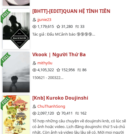
này, dấn thân vào kiếp nhân yêu có chồng đầy sóng
gió. Hay nói cách khác đây là cuộc sống đầy náo nhiệt
[BHTT]-[EDIT]QUAN HỆ TÌNH TIỀN
và chộn rộn của các chàng sinh viên trong một làng đại
jjunie23
học, thích spam trong box Homosexual của trường
1,179,615
31,280
33
~~~…
Tác giả : Đẩu MCảnh báo 🔞🔞🔞🔞…
Vkook | Người Thứ Ba
mithy0u
4,105,322
152,956
86
150621 - 200322…
[Knb] Kuroko Doujinshi
ChuThanhSong
2,097,120
70,411
162
Tổ hợp những câu chuyện về doujinshi knb, có lúc sẽ
có ảnh hoặc video. Lịch đăng doujinshi: thứ 5 và chủ
nhật. Còn ảnh và video lâu lâu sẽ có. Mời mọi người