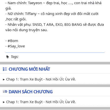
- Nam chính: Taeyeon ~ đẹp trai, học ...., con trai nhà khá
giả.
- Nữ chính: Tiffany ~ cô nàng xinh đẹp với đôi mắt cười
,học rất giỏi.
- Nhân vật phụ: SNSD, T ARA, EXO, BIG BANG sẽ được đưa
vào nội dung truyện sau.
- #Bom
- #Say_love
Tags:
CHƯƠNG MỚI NHẤT
Chap 1: Trạm Xe Buýt - Nơi Hồi Ức Ùa Về.
DANH SÁCH CHƯƠNG
Chap 1: Trạm Xe Buýt - Nơi Hồi Ức Ùa Về.