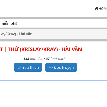
HOM
 miễn phí!
ay/Kray) - Hài văn
 | THỬ (KRISLAY/KRAY) - HÀI VĂN
648
lượt đọc
/
37
lượt thích
Yêu thích
Đọc truyện