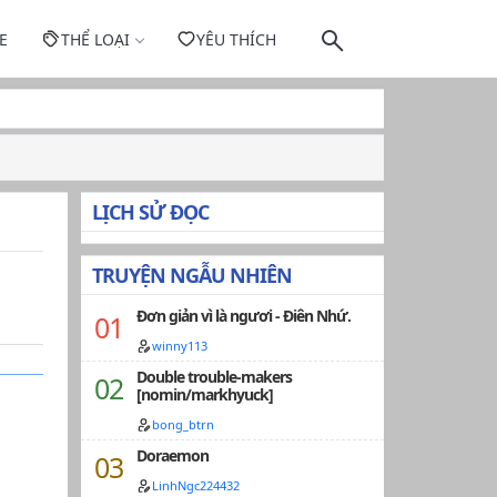
E
THỂ LOẠI
YÊU THÍCH
LỊCH SỬ ĐỌC
TRUYỆN NGẪU NHIÊN
Đơn giản vì là ngươi - Điên Nhứ.
winny113
Double trouble-makers
[nomin/markhyuck]
bong_btrn
Doraemon
LinhNgc224432