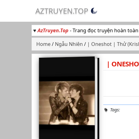
AZTRUYEN.TOP
♥
AzTruyen.Top
- Trang đọc truyện hoàn toàn
Home
/
Ngẫu Nhiên
/
| Oneshot | Thử (KrisL
| ONESHOT
Tags: