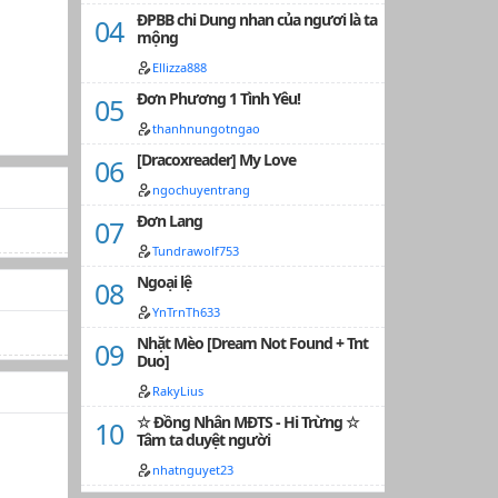
ĐPBB chi Dung nhan của ngươi là ta
mộng
Ellizza888
Đơn Phương 1 Tình Yêu!
thanhnungotngao
[Dracoxreader] My Love
ngochuyentrang
Đơn Lang
Tundrawolf753
Ngoại lệ
YnTrnTh633
Nhặt Mèo [Dream Not Found + Tnt
Duo]
RakyLius
☆ Đồng Nhân MĐTS - Hi Trừng ☆
Tâm ta duyệt người
nhatnguyet23