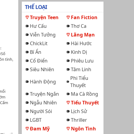
THỂ LOẠI
Truyện Teen
Fan Fiction
Hư Cấu
Thơ Ca
Viễn Tưởng
Lãng Mạn
ChickLit
Hài Hước
:
Bí Ẩn
Kinh Dị
Số
ôn tình,
Cổ Điển
Phiêu Lưu
 yêu
Siêu Nhiên
Tâm Linh
g, Thanh
thầm
Phi Tiểu
Hành Động
ngày hè.
Thuyết
 nhỏ
nổi
bằng
Truyện Ngắn
Ma Cà Rồng
sớm
gái
Ngẫu Nhiên
Tiểu Thuyết
ở Cẩm
. Tên
ói. Cha
à nội
Người Sói
Lịch Sử
i sinh
 tinh
LGBT
Thriller
 ăn cơm
sinh
môn hoạ
 suy
Đam Mỹ
Ngôn Tình
xương
ấy không