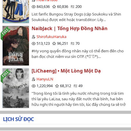
Của cô." Mặc Nhiên à! Anh chỉ yêu mình em thôi! Cái
được tên của 2 anh công nên tên thụ là mình tự nghĩ.
843,636
60,836
200
người Huyên Huyên kia cả thân thể như cây củi khô.
Và cũng sẽ có một số chi tiết khác và cách hành văn
Mông không có ngực càng không, quen nhau 5 năm
List fanfic Bungou Stray Dogs (cặp Soukoku và Shin
không giống nhau.*************Bởi vì 6 chương đầu
mà chỉ cho anh nắm tay.Cô ta không giống như em,
Soukoku) được edit hoặc transEditor: Lily…
là mình cố gắng ép theo văn phong của au cũ nên vui
xinh đẹp lại biết cách chiều chuộng anh . Toàn thân cái
lòng k chê bai văn phong và nội dung trong đó. Xin
NaibJack | Tổng Hợp Đồng Nhân
gì cũng tốt hơn cô ta, anh chỉ yêu mình em thôi Mặc
cảm ơn!!!!!***************Truyện viết nhằm mục
Nhiên. Làm hiệp nữa nào." Ghét anh quá, để Huyên
ShirofukuHaruka
đích giải trí nếu bạn au trước thấy và không cho phép
Huyên mà nghe anh nói lúc này, cô ta đau lòng chết
513,123
96,251
70
mình viết tiếp xin cứ nt với mình.P/S: Nếu đã có ai viết
thôi." em lo lắng cái gì!? Hôm nay cô ta không về đâu,
về bộ này rồi thì làm ơn nói và cho mình xin tên.(Tuy là
#Hy vọng quyển đồng nhân này có thể đem đến cho
nghe anh chiều thêm một hiệp nữa đi.Huyên Huyên,
viết theo ý thích nhưng vẫn rất mong sự ủng hộ của
bạn đọc chút niềm vui sìn OTP. (*ฅ́˘ฅ̀*)…
nghe được những lời mà người con trai cô yêu nhất
mọi người)Một xíu tâm sự nhỏ nhoi ♡: au đã dành
nói về cô như vậy. Còn đang đè dưới thân là cấp dưới
nhiều tâm huyết cho truyện đến độ này rồi, nếu được
của cô Mặc Nhiên. Cô đau lòng không dám đẩy cánh
[LiChaeng] • Một Lòng Một Dạ
chắc au cũng xin bạn au cũ cho viết hết luôn chứ xóa đi
cửa kia ra.Chỉ biết ôm mặt khóc chạy ra ban công, hét
thì au không nỡ 😢…
HanyuLN
thật lớn....chỉ muốn tâm trạng tốt hơn chút. Có thể do
cô bất cẩn dùng sức hơi lớn ngã về phía tr…
1,220,994
68,312
49
"Trong lòng tôi là tình yêu nước nhưng trong trái tim
thì lại yêu LaLisa, sau này đất nước thái bình, hai bên
hữu nghị thì người hãy tìm tôi, lúc đấy chúng ta sẽ trở
thành vợ chồng."Tác phẩm này MANG YẾU TỐ PHI
LỊCH SỬ, NÓ NẰM TRONG TRÍ TƯỞNG TƯỢNG CỦA
LỊCH SỬ ĐỌC
TÁC GIẢ, KHÔNG XOÁY SÂU VÀO CÁC SỰ KIỆN LỊCH SỬ
VIỆT NAM, CHỈ TẬP TRUNG VÀO TÌNH CẢM CỦA