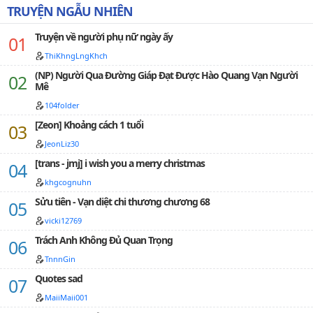
LICHAENG. Thống đốc Thái Lan LaLisa × Tiểu thư Hội
TRUYỆN NGẪU NHIÊN
đồng Phác Thái Anh.01/10/2021 - 08/11/2021*có sự hỗ
trợ từ CatTuong120…
Truyện về người phụ nữ ngày ấy
ThiKhngLngKhch
(NP) Người Qua Đường Giáp Đạt Được Hào Quang Vạn Người
Mê
104folder
[Zeon] Khoảng cách 1 tuổi
JeonLiz30
[trans - jmj] i wish you a merry christmas
khgcognuhn
Sửu tiên - Vạn diệt chi thương chương 68
vicki12769
Trách Anh Không Đủ Quan Trọng
TnnnGin
Quotes sad
MaiiMaii001