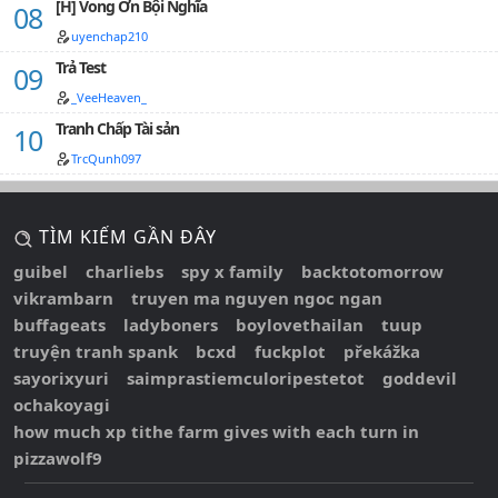
[H] Vong Ơn Bội Nghĩa
uyenchap210
Trả Test
_VeeHeaven_
Tranh Chấp Tài sản
TrcQunh097
TÌM KIẾM GẦN ĐÂY
guibel
charliebs
spy x family
backtotomorrow
vikrambarn
truyen ma nguyen ngoc ngan
buffageats
ladyboners
boylovethailan
tuup
truyện tranh spank
bcxd
fuckplot
překážka
sayorixyuri
saimprastiemculoripestetot
goddevil
ochakoyagi
how much xp tithe farm gives with each turn in
pizzawolf9