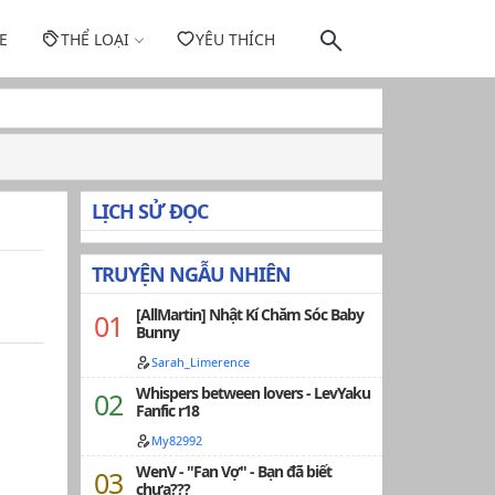
E
THỂ LOẠI
YÊU THÍCH
LỊCH SỬ ĐỌC
TRUYỆN NGẪU NHIÊN
[AllMartin] Nhật Kí Chăm Sóc Baby
Bunny
Sarah_Limerence
Whispers between lovers - LevYaku
Fanfic r18
My82992
WenV - "Fan Vợ" - Bạn đã biết
chưa???