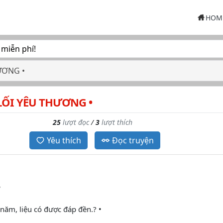
HOM
 miễn phí!
ƯƠNG •
LỐI YÊU THƯƠNG •
25
lượt đọc
/
3
lượt thích
Yêu thích
Đọc truyện
•
năm, liệu có được đáp đền.? •