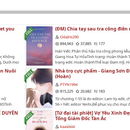
Let you
(ĐM) Chia tay sau tra công điên 
OdaIris290
894,963
37,885
177
Hán Việt: Phân thủ hậu tra công phong liễu
r, Không
Giang Hoa Tự HỏaTình trạng: Hoàn thành 
g, Dưới mọi
trạng edit: Hoàn thànhThể loại: Đam mỹ, Hiệ
HE, Tình cảm , Song khiết 🕊️ , Hào môn thế 
ện Nuôi
Nhà trọ cực phẩm - Giang Sơn Đ
Ngược luyến , Giới giải trí, Nhiều CP , 1v1-------
(Hoàn)
-----------1, Trước ngược thụ sau ngược công
song khiết (chỉ phương diện thân thể)2, Tr
PTYN1994
nhiều CP phụ, ai không thích vui lòng CLIC
815,225
20,682
183
Cảm ơn!…
h nữ
Từ chương 1-55 là do editor: Lam Vy edit, 
165Tình
56-> hết: editor Yenhi.Để phục vụ cho mục 
oàn
truyện offline nên mình đăng truyện lên
HÊ DUYÊN
[Tứ đại tài phiệt] Vợ Yêu Xinh Đ
cổ đại, hiện
wattpad.Văn án:Mệt bở hơi tai mới tìm đượ
Tổng Giám Đốc Tàn Ác
ọt sủng, hệ
công việc đúng như mong muốn.Nào ngờ 
thiên chi
ngày đầu tiên đi làm đã bị "hãm hiếp".Sau k
kaaiiiiiiiiii