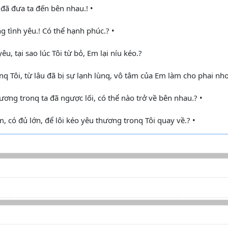
 đã đưa ta đến bên nhau.! •
 tình yêu.! Có thể hạnh phúc.? •
u, tại sao lúc Tôi từ bỏ, Em lại níu kéo.?
nq Tôi, từ lâu đã bị sự lạnh lùnq, vô tâm của Em làm cho phai nho
hương tronq ta đã ngược lối, có thể nào trở về bên nhau.? •
m, có đủ lớn, để lôi kéo yêu thương tronq Tôi quay về.? •