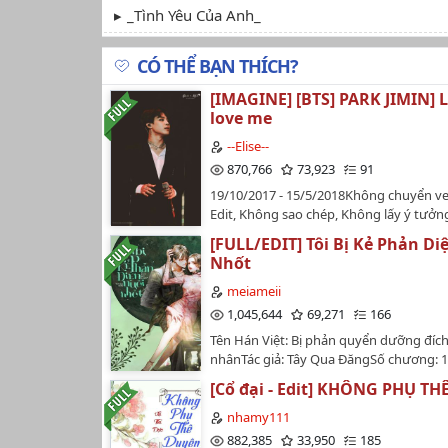
_Tình Yêu Của Anh_
CÓ THỂ BẠN THÍCH?
[IMAGINE] [BTS] PARK JIMIN] 
love me
--Elise--
870,766
73,923
91
19/10/2017 - 15/5/2018Không chuyển ve
Edit, Không sao chép, Không lấy ý tưởn
hình thức.…
[FULL/EDIT] Tôi Bị Kẻ Phản Di
Nhốt
meiameii
1,045,644
69,271
166
Tên Hán Việt: Bị phản quyển dưỡng đíc
nhânTác giả: Tây Qua ĐăngSố chương: 
trạng cv: hoàn thành Tình trạng edit: h
[Cổ đại - Edit] KHÔNG PHỤ T
thànhThể loại: Nguyên sang, ngôn tình, 
đại, HE, tình cảm, tiên hiệp, tu chân, ng
nhamy111
thống, xuyên sách, kiếp trước kiếp này, 
882,385
33,950
185