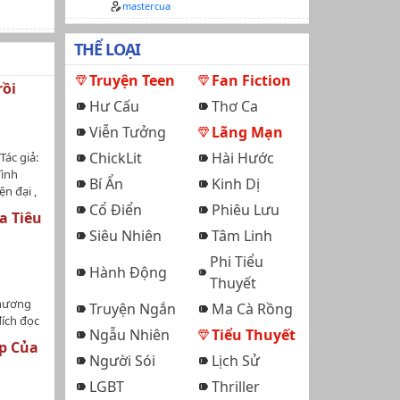
mastercua
THỂ LOẠI
Truyện Teen
Fan Fiction
rồi
Hư Cấu
Thơ Ca
Viễn Tưởng
Lãng Mạn
ChickLit
Hài Hước
Tác giả:
Tình
Bí Ẩn
Kinh Dị
n đại ,
gia,
Cổ Điển
Phiêu Lưu
a Tiêu
---------
Siêu Nhiên
Tâm Linh
, HE,
uyện
Phi Tiểu
Hành Động
K BACK.
Thuyết
chương
Truyện Ngắn
Ma Cà Rồng
đích đọc
Ngẫu Nhiên
Tiểu Thuyết
ẹp Của
c một
Người Sói
Lịch Sử
đâu
LGBT
Thriller
hi mọi