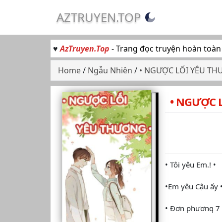
AZTRUYEN.TOP
♥
AzTruyen.Top
- Trang đọc truyện hoàn toàn
Home
/
Ngẫu Nhiên
/
• NGƯỢC LỐI YÊU TH
• NGƯỢC 
• Tôi yêu Em.! •
•Em yêu Cậu ấy 
• Đơn phươnq 7 