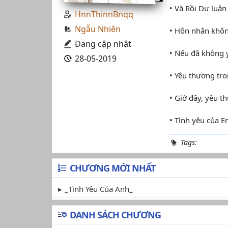
• Và Rồi Dư luận
HnnThinnBnqq
Ngẫu Nhiên
• Hôn nhân không
Đang cập nhật
• Nếu đã không yê
28-05-2019
• Yêu thương tro
• Giờ đây, yêu t
• Tình yêu của E
Tags:
CHƯƠNG MỚI NHẤT
_Tình Yêu Của Anh_
DANH SÁCH CHƯƠNG