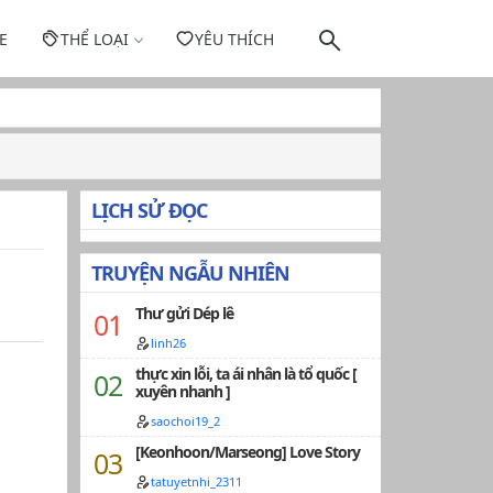
E
THỂ LOẠI
YÊU THÍCH
LỊCH SỬ ĐỌC
TRUYỆN NGẪU NHIÊN
Thư gửi Dép lê
linh26
thực xin lỗi, ta ái nhân là tổ quốc [
xuyên nhanh ]
saochoi19_2
[Keonhoon/Marseong] Love Story
tatuyetnhi_2311