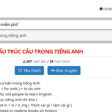
HOM
 miễn phí!
rong tiếng anh
ẤU TRÚC CÂU TRONG TIẾNG ANH
2,307
lượt đọc
/
39
lượt thích
Yêu thích
Đọc truyện
 cơ bản trong tiếng Anh
 + ( for smb ) + to do smt
t for old people to learn English.
ọc tiếng Anh thì khó )
d in + N / V_ing ( Thích cái gì / làm cái gì )
ested in reading books on history.