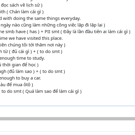
 đọc sách về lịch sử )
th ( Chán làm cái gì )
d with doing the same things everyday.
 ngày nào cũng làm những công việc lặp đi lặp lại )
time smb have ( has ) + PII smt ( Đây là lần đầu tiên ai làm cái gì )
 time we have visited this place.
tiên chúng tôi tới thăm nơi này )
từ ( đủ cái gì ) + ( to do smt )
 enough time to study.
 thời gian để học )
gh (đủ làm sao ) + ( to do smt )
 enough to buy a car.
iàu để mua ôtô )
+ to do smt ( Quá làm sao để làm cái gì )