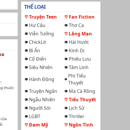
THỂ LOẠI
Truyện Teen
Fan Fiction
Hư Cấu
Thơ Ca
Viễn Tưởng
Lãng Mạn
ChickLit
Hài Hước
Bí Ẩn
Kinh Dị
oa
Cổ Điển
Phiêu Lưu
Siêu Nhiên
Tâm Linh
Phi Tiểu
Hành Động
:
Thuyết
ng thuộc
Truyện Ngắn
Ma Cà Rồng
điều phối
à người
Ngẫu Nhiên
Tiểu Thuyết
úc để
Người Sói
Lịch Sử
hông
LGBT
Thriller
 của
ả:
Đam Mỹ
Ngôn Tình