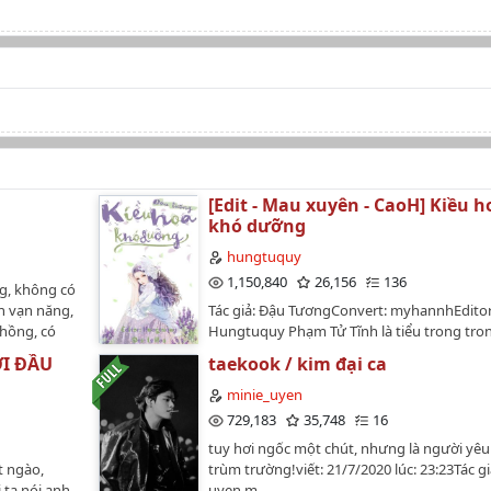
[Edit - Mau xuyên - CaoH] Kiều h
khó dưỡng
hungtuquy
1,150,840
26,156
136
ng, không có
nh vạn năng,
Tác giả: Đậu TươngConvert: myhannhEditor
chồng, có
Hungtuquy Phạm Tử Tĩnh là tiểu trong tro
ông tuấn
quản lý cục thời không, từ tổ công lược bị 
ỞI ĐẦU
taekook / kim đại ca
 anh chỉ là
tới tổ công lược thịt văn. Từ đây tiết tháo l
ậu, thật
qua đường, mỗi ngày đều dựa vào tính ph
minie_uyen
ệm với gia
vượt qua.Toàn văn 1V1, có cốt truyện, sẽ k
729,183
35,748
16
cảm, hòa
mãn thiên toàn thịt.…
tuy hơi ngốc một chút, nhưng là người yêu
iàu, chăm
t ngào,
trùm trường!viết: 21/7/2020 lúc: 23:23Tác gi
tác giả nói,
 ta nói anh
uyen.m…