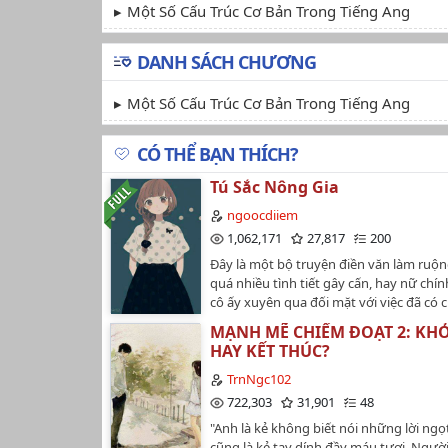
Một Số Cấu Trúc Cơ Bản Trong Tiếng Ang
DANH SÁCH CHƯƠNG
Một Số Cấu Trúc Cơ Bản Trong Tiếng Ang
CÓ THỂ BẠN THÍCH?
Tú Sắc Nông Gia
ngoocdiiem
1,062,171
27,817
200
Đây là một bộ truyện điền văn làm ruộ
quá nhiều tình tiết gây cấn, hay nữ chí
cô ấy xuyên qua đối mặt với việc đã có 
một gia đình nghèo khó, nam chính kh
MẠNH MẼ CHIẾM ĐOẠT 2: KH
mỹ vô trù, cũng không bá đạo lãnh khốc,
HAY KẾT THÚC?
một anh nông dân bình thường, trung h
thà, thương yêu bảo vệ vợ, có trách nhi
TrnNgc102
đình. Nữ chính giúp anh vượt qua mặc 
722,303
31,901
48
thuận cùng xóm giềng, phấn đấu làm g
"Anh là kẻ không biết nói những lời ngọ
sóc và giúp đỡ mọi người... đúng như lời 
cũng là kẻ tay dính đầy máu tươi. Người