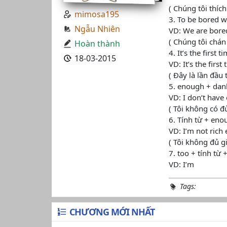
( Chúng tôi thích
mimosa195
3. To be bored wi
Ngẫu Nhiên
VD: We are bore
( Chúng tôi chán
Hoàn thành
4. It’s the first 
18-03-2015
VD: It’s the first
( Đây là lần đầu 
5. enough + danh 
VD: I don’t have
( Tôi không có đủ
6. Tính từ + enou
VD: I’m not rich
( Tôi không đủ g
7. too + tính từ 
VD: I’m
Tags:
CHƯƠNG MỚI NHẤT