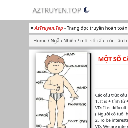
AZTRUYEN.TOP
♥
AzTruyen.Top
- Trang đọc truyện hoàn toàn
Home
/
Ngẫu Nhiên
/
một số cấu trúc câu t
MỘT SỐ C
Các cấu trúc câu
1. It is + tính từ
VD: It is difficul
( Người có tuổi h
2. To be intereste
VD: We are inter