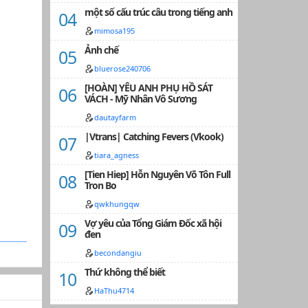
một số cấu trúc câu trong tiếng anh
mimosa195
Ảnh chế
bluerose240706
[HOÀN] YÊU ANH PHỤ HỒ SÁT
VÁCH - Mỹ Nhân Vô Sương
dautayfarm
|Vtrans| Catching Fevers (Vkook)
tiara_agness
[Tien Hiep] Hỗn Nguyên Võ Tôn Full
Tron Bo
qwkhungqw
Vợ yêu của Tổng Giám Đốc xã hội
đen
becondangiu
Thứ không thể biết
HaThu4714