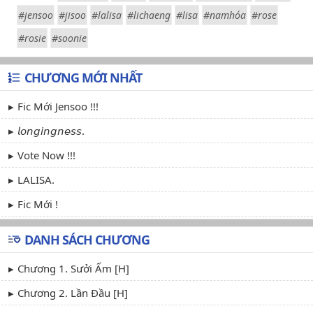
#jensoo
#jisoo
#lalisa
#lichaeng
#lisa
#namhóa
#rose
#rosie
#soonie
CHƯƠNG MỚI NHẤT
Fic Mới Jensoo !!!
𝘭𝘰𝘯𝘨𝘪𝘯𝘨𝘯𝘦𝘴𝘴.
Vote Now !!!
LALISA.
Fic Mới !
DANH SÁCH CHƯƠNG
Chương 1. Sưởi Ấm [H]
Chương 2. Lần Đầu [H]