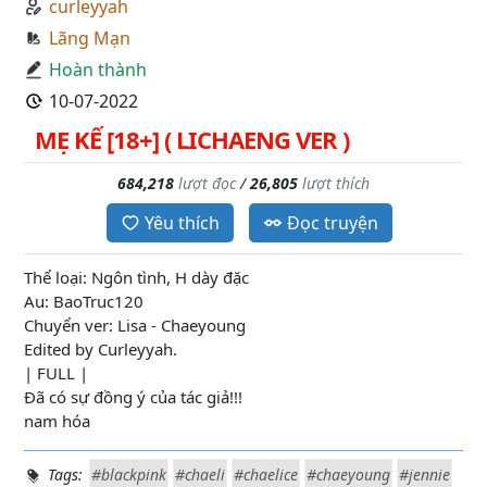
curleyyah
Lãng Mạn
Hoàn thành
10-07-2022
MẸ KẾ [18+] ( LICHAENG VER )
684,218
lượt đọc
/
26,805
lượt thích
Yêu thích
Đọc truyện
Thể loại: Ngôn tình, H dày đặc
Au: BaoTruc120
Chuyển ver: Lisa - Chaeyoung
Edited by Curleyyah.
| FULL |
Đã có sự đồng ý của tác giả!!!
nam hóa
Tags:
#blackpink
#chaeli
#chaelice
#chaeyoung
#jennie