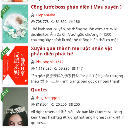
Đại, HE, 2SNguồn: Cung Quảng Hằng, Truyện FullTrạng
Chương 29. Mì Bò
Công lược boss phản diện ( Mau xuyên )
thái: Đang raEditor: Tiểu MeowCre bìa :
Forever_TeamDesigner: Hwangminhuyn1995Trong
DiepAnNha
Chương 30. Bỏ Trốn
tình yêu con người thường mất đi rồi mới hối hận
703,773
31,352
186
nhưng nếu có cơ hội làm lại liệu họ sẽ thay đổi như thế
Chương 31. Nước Mắt
Thể loại: mau xuyên, hệ thốngNguồn convert: Wiki
nào?"Chú à, trên người chú đang bị thương, để em
dịchEditor: Ám Dạ Chi VươngSố chương: > 1500
Chương 32. Dừng Lại
tắm giúp chú nha.""Chú à, em nằm mơ thấy ác mộng
chươngĐây chính là một hệ thống biến thái có một
sợ quá à, muốn ngủ chung với chú được
không hai trong lịch sử - Trò chơi dưỡng thành người
Chương 33. Hận
không?"...Đường Mặc Trầm bắt giữ bàn tay nhỏ đang
Xuyên qua thành mẹ ruột nhân vật
yêu của boss phản diện.Các đối tượng mà An Tình sẽ
tháo thắt lưng của anh "Em lại muốn làm gì nữa?"Bùi
phản diện phật hệ
Chương 34. Chân Tướng
phải tiến hành công lược chính là:Boss âm hiểm, biến
Vân Khinh với vẻ mặt vô tội lấy ống tiêm ra, "Tiêm
tháiBoss ngạo kiều ngây thơBoss lạnh lùng tự bế Boss
PhuongNhi1612
thuốc cho chú!" Từ nay về sau, anh ngủ nướng, cô vịn
Chương 35. Thông Suốt
quỷ súc phúc hắcGiây phút bị đá vào trò chơi đó, An
1,113,535
59,336
147
tường.Trước khi trọng sinh, cô oán anh, hận anh, trốn
Tình lệ rơi đầy mặt nói: "Đối tượng công lược quá biến
tránh anh; sau khi sống lại, cô trêu ghẹo anh, che chở
Chương 36. Về Nước
Tên gốc: 反派亲妈的佛系日常.Tác giả: Bệ hạ bất thượng
thái!"Tác phẩm nhãn: Ngọt văn, hệ thống lưu, pháo hôi
anh, quấn quít lấy anh.Từ lúc bắt đầu tới mãi về sau,
triều (陛下不上朝).Tình trạng: bản gốc đã hoàn thành
nghịch tập…
Đường Mặc Trầm đều chỉ có một ý tưởng: Cưng chiều
Chương 37. Ngoan, Cưỡi Lên Nó! [H]
(136 chương + 4 phiên ngoại).Thể loại: Ngôn tình Hiện
Quotes
cô, cưng chiều cô, cưng chiều cô đến tận trời!!!!…
Đại, Xuyên Không, Ngọt.Convert: Lạc Mai Trang tại
Chương 38. Đứa Trẻ Đáng Thương
truyencv.com (https://truyencv.com/nhan-vat-phan-
thu_trangggg
dien-me-ruot-phat-he-thuong-ngay/)Diệp Phạm xuyên
813,954
20,256
200
Chương 39. Kiểm Tra
vào trong một cuốn tiểu thuyết, trở thành mẹ ruột của
All right reserved ®️ * Nếu các bạn lấy Quotes vui lòng
một nhân vật phản diện, cùng Ảnh đế Hạ Hàn có một
Chương 40. Đứa Bé
kèm theo hashtag #truongthutrangHighest rank: #1 in
đứa con trai vai phản diện chưa trưởng thành. Diệp
quotes…
Phạm tâm tính phật hệ hiền lành độ lượng vì muốn
Chương 41. Say