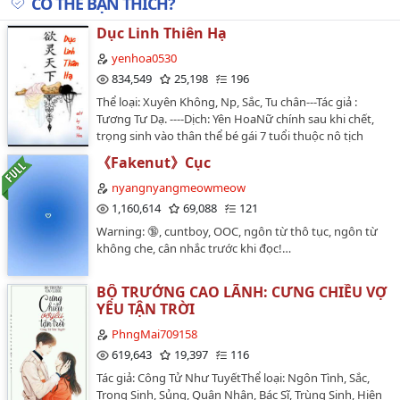
CÓ THỂ BẠN THÍCH?
Chương 16. Ba Người Trên Một Chiếc Giuờng [H]
Dục Linh Thiên Hạ
Chương 17. Hụt Hẫng
yenhoa0530
Chương 18. Biến Thái
834,549
25,198
196
Thể loại: Xuyên Không, Np, Sắc, Tu chân---Tác giả :
Chương 19. Địch Ý
Tương Tư Dạ. ----Dịch: Yên HoaNữ chính sau khi chết,
trọng sinh vào thân thể bé gái 7 tuổi thuộc nô tịch
Chương 20. Căng Thẳng Trên Bàn Ăn
được đào tạo làm tính nô ở một thế giới tu chân nói
《Fakenut》Cục
Chương 21. Tay [H]
chuyện bằng thực lực bằng sức mạnh. Vì muốn thoát
khỏi nô tịch nên xin làm đệ tử Dục Linh Tông. Linh hồn
nyangnyangmeowmeow
Chương 22. Tiếng Khóc Thút Thít [H]
hai mươi mấy tuổi trong thể xác đứa bé bảy tuổi,
1,160,614
69,088
121
trưởng thành như thế nào, và cuộc gặp gỡ một đám
Chương 23. Giận Dỗi
Warning: 🔞, cuntboy, OOC, ngôn từ thô tục, ngôn từ
nam phụ ai cũng tuấn tú, mạnh mẽ, cường đại, to lớn.
không che, cân nhắc trước khi đọc!…
Tác giả viết có tình cảm và có cốt truyện nha.…
Chương 24. Quan Tâm
BỘ TRƯỞNG CAO LÃNH: CƯNG CHIỀU VỢ
Chương 25. Bambam
YÊU TẬN TRỜI
Chương 26. Nụ Hôn Đầu
PhngMai709158
Chương 27. Ân Hận
619,643
19,397
116
Tác giả: Công Tử Như TuyếtThể loại: Ngôn Tình, Sắc,
Chương 28. Phản Bội [H]
Trọng Sinh, Sủng, Quân Nhân, Bác Sĩ, Trùng Sinh, Hiện