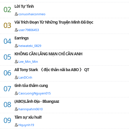
Lời Tự Tình
Chương 55. Hoãn Lại [H]
conuoihaiconmeo
Chương 56. Chúc Mừng
Vài Trích Đoạn Từ Những Truyện Mình Đã Đọc
Chương 57. Sợ Hãi
user79806453
Earrings
Chương 58. Nên Bị Phế Bỏ
heiwateki_0829
Chương 59. Một Phen Kinh Hãi
KHÔNG CẦN LÃNG MẠN CHỈ CẦN ANH
Chương 60. Sự Cố
Lee_Min_Min
All Tony Stark 《 độc thân nãi ba ABO 》 QT
Chương 61. Mặt Dày
LanDCnh
Chương 62. Ấm Áp
tình tỏa thâm cung
Chương 63. Khó Nghĩ
CaocuongNguyen015
Chương 64. Cảm Xúc Khó Tả
(ABO)Lãnh Địa - Bbangsaz
hannipahm0610
Chương 65. Của Chồng Công Vợ
Tâm sự xíu hui!!
Chương 66. Trở Về
Hquynh19