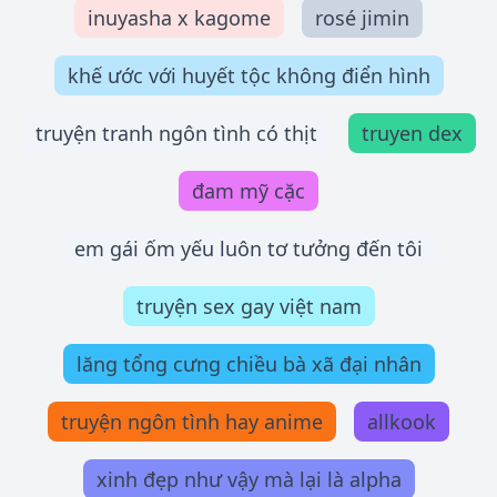
inuyasha x kagome
rosé jimin
khế ước với huyết tộc không điển hình
truyện tranh ngôn tình có thịt
truyen dex
đam mỹ cặc
em gái ốm yếu luôn tơ tưởng đến tôi
truyện sex gay việt nam
lăng tổng cưng chiều bà xã đại nhân
truyện ngôn tình hay anime
allkook
xinh đẹp như vậy mà lại là alpha