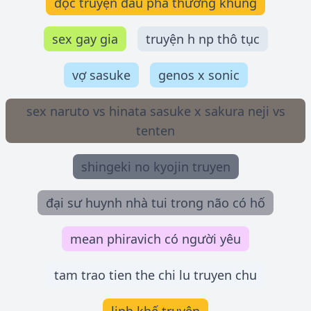
đọc truyện đấu phá thương khung
sex gay gia
truyện h np thô tục
vợ sasuke
genos x sonic
sex naruto vs hinata sasuke x sakura neji vs
tenten
shingeki no kyojin truyen
đại sư huynh nhà tui trong não có hố
mean phiravich có người yêu
tam trao tien the chi lu truyen chu