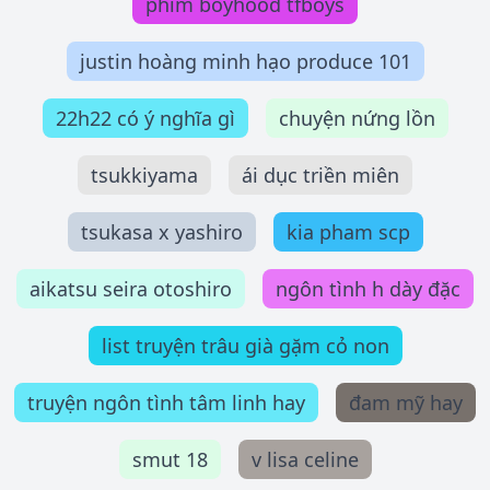
phim boyhood tfboys
justin hoàng minh hạo produce 101
22h22 có ý nghĩa gì
chuyện nứng lồn
tsukkiyama
ái dục triền miên
tsukasa x yashiro
kia pham scp
aikatsu seira otoshiro
ngôn tình h dày đặc
list truyện trâu già gặm cỏ non
truyện ngôn tình tâm linh hay
đam mỹ hay
smut 18
v lisa celine