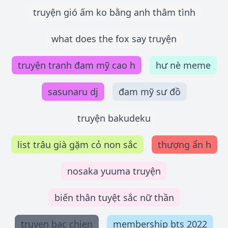
truyện gió ấm ko bằng anh thâm tình
what does the fox say truyện
truyện tranh đam mỹ cao h
hư nè meme
sasunaru dj
đam mỹ sư đồ
truyện bakudeku
list trâu già gặm cỏ non sắc
thượng ẩn h
nosaka yuuma truyện
biến thân tuyệt sắc nữ thần
truyen bac chien
membership bts 2022