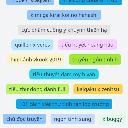
j hope instagram
fine công chúa sinh đôi
kimi ga kirai koi no hanashi
cực phẩm cuồng y khuynh thiên hạ
quillen x veres
tiểu huyệt hoàng hậu
hình ảnh vkook 2019
truyện ngôn tinh h
tiểu thuyết đam mỹ h văn
tiểu thư đỏng đảnh full
kaigaku x zenitsu
101 cách viết thư tình tán lớp trưởng
chú đọc truyện
ngon tinh sung
x buggy