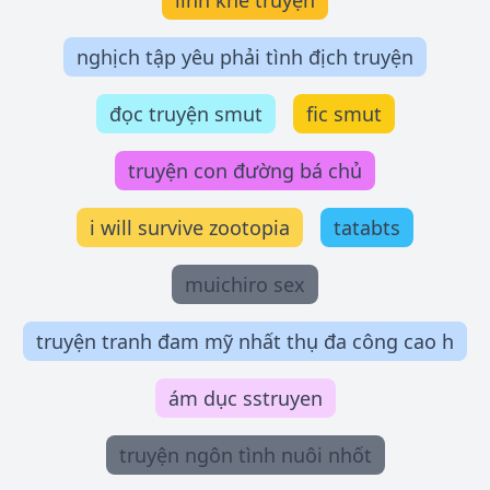
linh khế truyện
nghịch tập yêu phải tình địch truyện
đọc truyện smut
fic smut
truyện con đường bá chủ
i will survive zootopia
tatabts
muichiro sex
truyện tranh đam mỹ nhất thụ đa công cao h
ám dục sstruyen
truyện ngôn tình nuôi nhốt