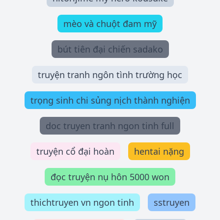
mèo và chuột đam mỹ
bút tiên đại chiến sadako
truyện tranh ngôn tình trường học
trọng sinh chi sủng nịch thành nghiện
doc truyen tranh ngon tinh full
truyện cổ đại hoàn
hentai nặng
đọc truyện nụ hôn 5000 won
thichtruyen vn ngon tinh
sstruyen