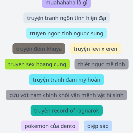
muahahaha là gì
truyện tranh ngôn tình hiện đại
truyen ngon tinh nguoc sung
truyện đêm khuya
truyện levi x eren
truyen sex hoang cung
thiết ngục mê tình
truyện tranh đam mỹ hoàn
cứu vớt nam chính khỏi vận mệnh vật hi sinh
truyện record of ragnarok
pokemon của dento
diệp sáp