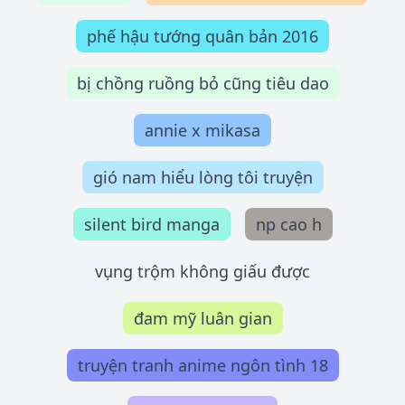
phế hậu tướng quân bản 2016
bị chồng ruồng bỏ cũng tiêu dao
annie x mikasa
gió nam hiểu lòng tôi truyện
silent bird manga
np cao h
vụng trộm không giấu được
đam mỹ luân gian
truyện tranh anime ngôn tình 18