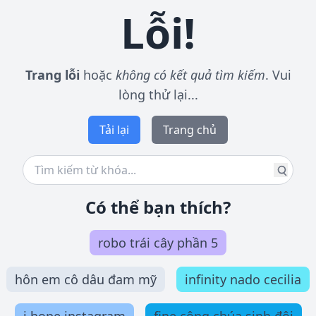
Lỗi!
Trang lỗi
hoặc
không có kết quả tìm kiếm
. Vui
lòng thử lại...
Tải lại
Trang chủ
Có thể bạn thích?
robo trái cây phần 5
hôn em cô dâu đam mỹ
infinity nado cecilia