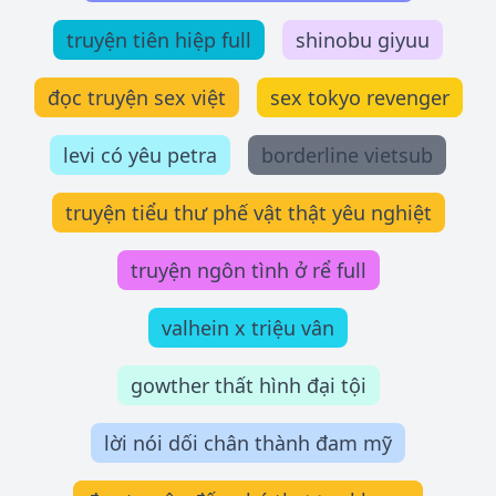
truyện tiên hiệp full
shinobu giyuu
đọc truyện sex việt
sex tokyo revenger
levi có yêu petra
borderline vietsub
truyện tiểu thư phế vật thật yêu nghiệt
truyện ngôn tình ở rể full
valhein x triệu vân
gowther thất hình đại tội
lời nói dối chân thành đam mỹ