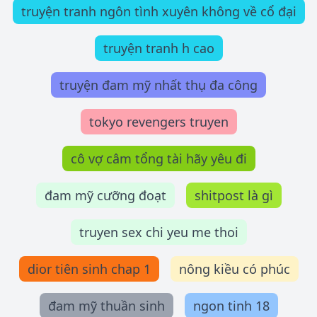
truyện tranh ngôn tình xuyên không về cổ đại
truyện tranh h cao
truyện đam mỹ nhất thụ đa công
tokyo revengers truyen
cô vợ câm tổng tài hãy yêu đi
đam mỹ cưỡng đoạt
shitpost là gì
truyen sex chi yeu me thoi
dior tiên sinh chap 1
nông kiều có phúc
đam mỹ thuần sinh
ngon tinh 18