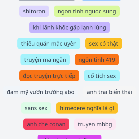
shitoron
ngon tinh nguoc sung
khi lãnh khốc gặp lạnh lùng
thiếu quán mặc uyên
sex có thật
truyện ma ngắn
ngôn tình 419
đọc truyện trực tiếp
cổ tích sex
đam mỹ vườn trường abo
anh trai biến thái
sans sex
himedere nghĩa là gì
anh che conan
truyen mbbg