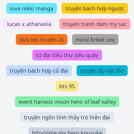
love nikki manga
truyện bách hợp ngược
lucas x athanasia
truyen tranh dam my sac
dưa leo truyện 2s
mind break sex
tứ đại tiểu thư siêu quậy
truyện bách hợp cổ đại
truyện đụ nát lồn
bts 95
event harvest moon hero of leaf valley
truyện ngôn tình thầy trò hiện đại
hitorijime my hero kousuke