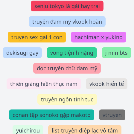
senju tokyo là gái hay trai
truyện đam mỹ vkook hoàn
truyen sex gai 1 con
hachiman x yukino
dekisugi gay
vong tiện h nặng
j min bts
đọc truyện chữ đam mỹ
thiên giáng hiền thục nam
vkook hiến tế
truyện ngôn tình tục
conan tập sonoko gặp makoto
vtruyen
yuichirou
list truyện diệp lạc vô tâm