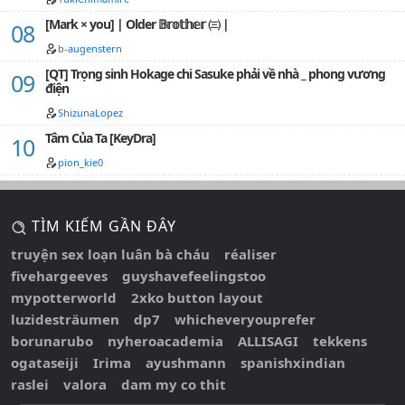
[Mark × you] | Older 𝔹𝕣𝕠𝕥𝕙𝕖𝕣 ㈢ |
b-augenstern
[QT] Trọng sinh Hokage chi Sasuke phải về nhà _ phong vương
điện
ShizunaLopez
Tâm Của Ta [KeyDra]
pion_kie0
TÌM KIẾM GẦN ĐÂY
truyện sex loạn luân bà cháu
réaliser
fivehargeeves
guyshavefeelingstoo
mypotterworld
2xko button layout
luzidesträumen
dp7
whicheveryouprefer
borunarubo
nyheroacademia
ALLISAGI
tekkens
ogataseiji
Irima
ayushmann
spanishxindian
raslei
valora
dam my co thit