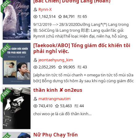
[Bác Chiến] Dưỡng Lang (Hoàn)
Rynn-X
1,162,514
84,791
65
9/12/2019 ---> 28/3/2020Dưỡng Lang*(*) Lang trong
狼: SóiCũng là Lang trong 郎君: Lang quânTác giả:
RynnX (chủ nhà)Thể loại: Hiện đại, niên hạ, hỗ sủng,
ngọt, bán thú nhân, H nhẹ, HE. Thuộc tính: Ngây thơ
[Taekook/ABO] Tổng giám đốc khiến tôi
thâm tình huyết lang công x bá đạo ngang tàng cường
phải nghỉ việc.
thụ.Cp: Vương Nhất Bác x Tiêu ChiếnNgoài hai người
ra không có bạn nào trong dàn cast Trần Tình Lệnh hết
jeontaehyung_kim
nha :)) Tình trạng: Đã hoàn (52 chương + 4 Phiên
2,052,295
99,905
43
ngoại)>>> Lưu ý: • Đây là fanfic cp, chủ nhà là BXG•
[alpha tin tức tố mùi chanh × omega tin tức tố mùi sữa
Không tiếp: fan only 2 nhà, anti cp, anti em bé và anh
bột] Bỗng dưng tối hôm ấy sau khi ngủ cùng giám đốc
lớn, thành phần vào xào/xé cp, kì thì tình yêu đồng giới
thì bụng Jeon Jungkook ngày một to ra. Cậu mang
>>>> ĐÓNG CỬA THẢ TIÊN TỬ/TIÊN ĐỐC/TIẾT DÊ/DAO
thần kinh ✘ on2eus
thai.bắt đầu: 4/8/2022.kết thúc: 24/9/2022.không đồng
MUỘI/ÔN CHỦ NHIỆM TIỄN KHÁCH• Tất cả là trí tưởng
ý chuyển ver.…
mattrangmautim
tượng của chủ nhà, không liên quan đến người thật.
743,410
53,463
44
Họ không thuộc về tôi, họ thuộc về nhau.• OOC nặng
đừng thắc mắc.>>>Xin đừng mang đi đâu hết ạ, công
choi woo-je là cái đồ thần kinh…
sức thời gian của mình bỏ ra nên hãy tôn trọng tác giả
một tí :(…
Nữ Phụ Chạy Trốn