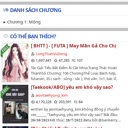
DANH SÁCH CHƯƠNG
Chương 1: Mộng
CÓ THỂ BẠN THÍCH?
[ BHTT ] - [ FUTA ] May Mắn Gả Cho Chị
LongThanVuDong
1,697,441
47,285
107
Tác Giả: Tiểu Bất Điểm Ái Cật NhụcTrạng Thái: Hoàn
ThànhSố Chương: 106 ChươngThể Loại: Bách hợp,
futanari, 3S ( sạch - sủng - sắc ), thịt văn, 1v1, bác sĩ,
gương vỡ lại lành, hào môn thế gia, song khiết, trọng
[Taekook/ABO] yêu em khó vậy sao?
sinh ngọt văn, không ngược【 Chú Ý 】:Yêu diễm vô sỉ
nữ minh tinh x Cố chấp cuồng bác sĩ.Thịt nhiều thơm
jeontaehyung_kim
ngọt, hầm thịt là chủ yếu cốt truyện chỉ là phụ.Vai
4,170,228
203,591
84
Chính: Lạc Vũ Hàn, Phó Y Nguyệt…
written by jeontaehyung_kim.không đồng ý chuyển
ver.______"Taehyung, yêu em khó vậy sao?"Bắt đầu:
𝟐𝟎/𝟏𝟎/𝟐𝟎𝟐𝟏Kết thúc: 𝟐𝟖/𝟕/𝟐𝟎𝟐𝟐.Beta bởi @banberry.…