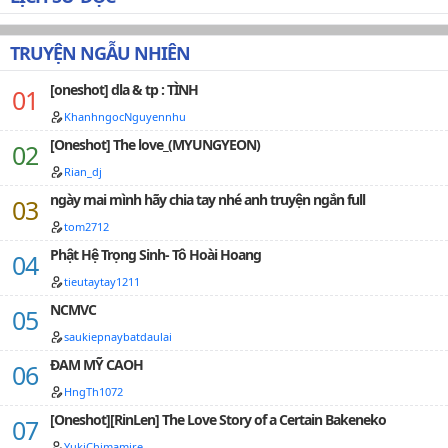
ông phúc hắc. Có điều, cô không ngờ cô càng tránh lại
càng chui đầu vào rọ, người mà thánh mẫu Bạch Liên
Hoa không cầu được lại rơi vào tay nữ phụ Ninh Vân
TRUYỆN NGẪU NHIÊN
Hoan! Từ nay về sau, có người ở đằng sau làm núi dựa,
cô có thể làm chủ cả thiên hạ.…
[oneshot] dla & tp : TÌNH
KhanhngocNguyennhu
[Oneshot] The love_(MYUNGYEON)
Rian_dj
ngày mai mình hãy chia tay nhé anh truyện ngắn full
tom2712
Phật Hệ Trọng Sinh- Tô Hoài Hoang
tieutaytay1211
NCMVC
saukiepnaybatdaulai
ĐAM MỸ CAOH
HngTh1072
[Oneshot][RinLen] The Love Story of a Certain Bakeneko
YukiChimamire