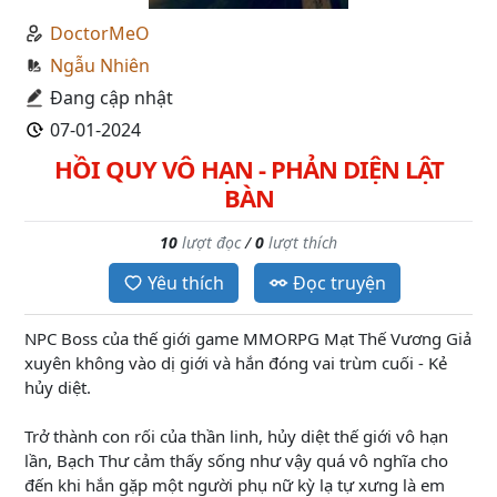
DoctorMeO
Ngẫu Nhiên
Đang cập nhật
07-01-2024
HỒI QUY VÔ HẠN - PHẢN DIỆN LẬT
BÀN
10
lượt đọc
/
0
lượt thích
Yêu thích
Đọc truyện
NPC Boss của thế giới game MMORPG Mạt Thế Vương Giả
xuyên không vào dị giới và hắn đóng vai trùm cuối - Kẻ
hủy diệt.
Trở thành con rối của thần linh, hủy diệt thế giới vô hạn
lần, Bạch Thư cảm thấy sống như vậy quá vô nghĩa cho
đến khi hắn gặp một người phụ nữ kỳ lạ tự xưng là em