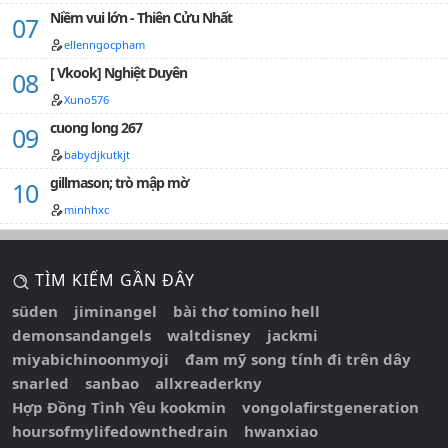
Niềm vui lớn - Thiên Cửu Nhất
ellenngocpham
[ Vkook] Nghiệt Duyên
Xuno576
cuong long 267
babydjkutkjt
gillmason; trò mập mờ
minhhxc
TÌM KIẾM GẦN ĐÂY
süden
jiminangel
bài thơ tomino hell
demonsandangels
waltdisney
jackmi
miyabichinoonmyoji
đam mỹ song tính đi trên dây
snarled
sanbao
allxreaderkny
Hợp Đồng Tình Yêu kookmin
vongolafirstgeneration
hoursofmylifedownthedrain
hwanxiao