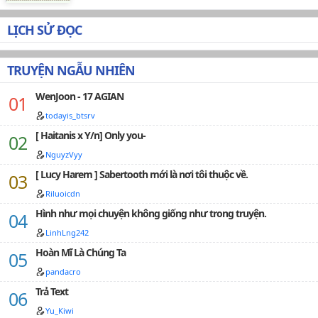
trạng edit: Đã hoàn thànhThể loại: Nguyên sang, Ngôn
tình, Hiện đại , HE , Tình cảm , Ngọt sủng , Song khiết ,
LỊCH SỬ ĐỌC
Xuyên sách , Nam phụ, Showbiz…
TRUYỆN NGẪU NHIÊN
WenJoon - 17 AGIAN
todayis_btsrv
[ Haitanis x Y/n] Only you-
NguyzVyy
[ Lucy Harem ] Sabertooth mới là nơi tôi thuộc về.
Riluoicdn
Hình như mọi chuyện không giống như trong truyện.
LinhLng242
Hoàn Mĩ Là Chúng Ta
pandacro
Trả Text
Yu_Kiwi