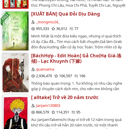
thú: Phong Chi Lâu, Hoa Chi Phá, Tuyết Chi Lạc, Nguyệt
Chi Loạn. Tứ hoa khôi: Vị Triều, Niệm Khanh, Du Lăng,
[XUẤT BẢN] Quá Đỗi Dịu Dàng
Ly TuyệtTrạng thái: Hoàn, 125 chương + 5 phiên
ngoạiEditor: gru2110Văn án: Nhìn tên là biết*Truyện
_mongmo24_
được đăng tải miễn phí trên Bách Gia Trang
955,333
36,012
77
http://www.bachgiatrang.com/…
Minh Nhật là một đứa kiêu ngạo, nhưng vì quá thích
cô ấy. Cậu đã... Tìm mọi cách bắt chuyện.Giả làm Grab
đón đưa.Hướng dẫn cô ấy học Toán. Trộm nhìn cô ấy
rồi dùng 7749 lý do biện minh. Nhưng cô ấy không
[BáchHợp - Edit Hoàn] Gả Cho(Hạ Giá-洛
hiểu lắm, cô ấy nghĩ cậu và cô ấy thật sự là bạn.…
傾) - Lạc Khuynh (下嫁)
quansama
2,936,479
106,597
166
Thông báo quan trọng: 1. Tui không có nhu cầu nghe
góp ý chuyện cách dịch ntn, cho nên mn không cần
phải nói về chuyện đó :)) không là tui sẽ block bạn, bất
[ alltake] Trở về 20 năm trước
kể bạn là ai. 2. Nếu muốn truyện dịch theo ý bạn thì
bạn tự lấy raw về tự dịch đi, hoặc là đi tìm nhà khác đọc
JanJam120803
cho hợp ý.--------------------Thể loại: Bách hợp, cung đình,
866,579
114,351
95
cổ đại, 1x1, HE, có H(ít)Tình trạng: Hoàn, 165 chương +
Au: JanJamTakemichi thay vì trở về 12 năm trong quá
1 PNCouple: Hạ Sí Mạch x Tuyên Cẩn - Thủy Khinh Linh
khứ thì cậu trở về hẳn 20 năm trước, từ một thanh
x Tuyên Lưu Ly Văn án: Hạ Sí Mạch lần đầu tiên nhìn