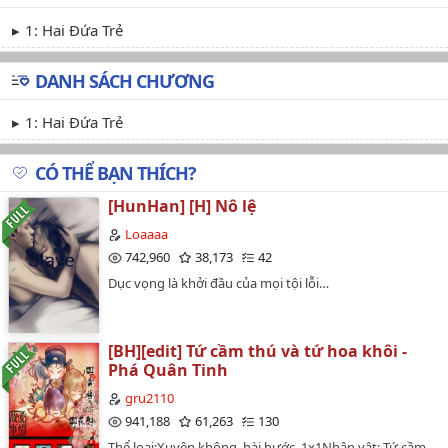
1: Hai Đứa Trẻ
DANH SÁCH CHƯƠNG
1: Hai Đứa Trẻ
CÓ THỂ BẠN THÍCH?
[HunHan] [H] Nô lệ
Loaaaa
742,960
38,173
42
Dục vọng là khởi đầu của mọi tội lỗi…
[BH][edit] Tứ cầm thú và tứ hoa khôi -
Phá Quân Tinh
gru2110
941,188
61,263
130
Thể loại:Xuyên không, hài hước, 1x1Nhân vật: Tứ cầm