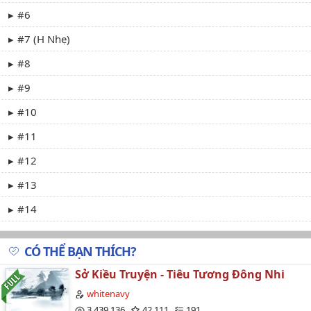
#6
#7 (H Nhẹ)
#8
#9
#10
#11
#12
#13
#14
#15
CÓ THỂ BẠN THÍCH?
#16
Sở Kiều Truyện - Tiêu Tương Đông Nhi
#17
whitenavy
#18
3,439,136
42,111
191