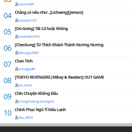
saumot94
Chẳng có nếu như...[Lichaeng][Jensoo]
zozozxo122
[On-Going] Tất Cả hoặc Không
noahellis1912
[ChenSung] Từ Thích Khách Thành Nương Nương
Wongyu2002
Chan Tinh
trongpy89
[TOKYO REVENGERS|Mikey & Readers] OUT GAME
Im_minz
Chín Chuyện Không Đâu
Congchuangutrongnoi
Chinh Phục Ngũ Tỉ Máu Lạnh
thu_0410