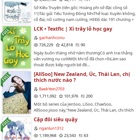
Sở Kiều Truyện (tên gốc: Hoàng phi sở đặc công số
#19
11)Tác giả: Tiêu Tương Đông NhiThể loại: Xuyên không,
cổ đại, nữ cường nam cường, HEĐộ dài: 191 chương +
#20
13 ngoại truyệnChuyển ngữ: whitenavyBeta:
LCK • Textfic | Xì trây lỏ học gay
#21
NâuNguồn: thuynguyetdai.com[Nội dung giản lược]Từ
một đặc công trong sở tình báo trở thành một nô lệ
gachanhconu
#22
thời phong kiến.Từ một nô lệ thời phong kiến trở
726,229
42,818
90
thành một tướng quân tài ba nổi danh khắp đại
#23
Ngày buồn tháng nhớ năm thươngCó anh trai thẳng
lục.Nhưng đằng sau những biến chuyển của người
vấn vương nụ cườiMột khi tổ đã chọn rồiLàm sao
con gái ấy luôn có sự hiện diện của ba người.Một
#24
thoát được kiếp người bê đê…
người cùng nàng kề vai sát cánh, chia ngọt sẻ bùi suốt
bao tháng năm gian khổ.Một người cao ngạo, cố chấp,
[AllSoo] New Zealand, Úc, Thái Lan, chị
#25
nhưng luôn thấu hiểu và cảm thông.Còn một người lại
thích nước nào ?
sâu thâm khó dò, ẩn dưới vẻ ngoài bất cần phóng
#26
BaekYein2703
đãng.Bị cuốn trong vòng xoáy của những mưu mô,
#27
1,711,092
101,976
200
tranh đoạt, quyền lực và thù hận, không ai biết số
phận mình sẽ đi đâu về đâu, nhưng có một điều đứng
Một bộ series của JenSoo, LiSoo, ChaeSoo,
#28
vững trong trái tim của Sở Kiều: nàng sẽ luôn trung
AllSooo.Jisoo này,"New Zealand, Úc, Thái Lan, chị thích
thành với tín ngưỡng của bản thân mình.…
nước nào ?"…
#29
Cặp đôi siêu quậy
nganlun1312
#30
1,189,968
23,543
63