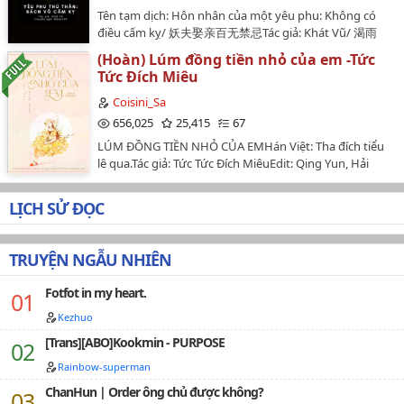
không thể tin tưởng đượcTheo như phán đoán, bây
Tên tạm dịch: Hôn nhân của một yêu phu: Không có
giờ cô chính là nữ phụ phản diện trong tiểu thuyết, mà
điều cấm kỵ/ 妖夫娶亲百无禁忌Tác giả: Khát Vũ/ 渴雨
nữ phụ này còn kiêu căng, ngạo mạn, tùy hứng làm
Edit: Ndmot99 🐬🐬🐬Độ dài: 50 bộ...Nhảy hố
bậy.Mà ba của cô - Hoắc Tùy Thành lại còn là một
(Hoàn) Lúm đồng tiền nhỏ của em -Tức
02/06/2023…
người ác độc không kém gì, một tay che trời, làm đủ
Tức Đích Miêu
việc ác, thật sự là một tên trùm phản diện điển
Coisini_Sa
hình.Hai cha con đều là vai ác, mà vai ác không chết thì
656,025
25,415
67
giữ lại để ăn tết à???Thế cho nên, kết cục là cả hai đều
thân bại danh liệt, hạ tràng thê lương.Lòng người cực
LÚM ĐỒNG TIỀN NHỎ CỦA EMHán Việt: Tha đích tiểu
kỳ sung sướng.Mà bây giờ Hoắc Tiểu Tiểu chỉ biết cái gì
lê qua.Tác giả: Tức Tức Đích MiêuEdit: Qing Yun, Hải
làm cái gì không được làm, là bé con ăn cơm ngoan
Đường Bìa: Vy LêNguồn convert + raw: Chihiro
hạng nhất.Vì cái mạng nhỏ của mình và ba ba phản
(Wikidich)Số chương: 66Tình trạng edit: Hoàn
LỊCH SỬ ĐỌC
diện trong tương lai, bé ngoan cố gắng uốn nắn tam
(16/1/2029-12/2/2020)Thể loại: Nguyên sang, ngôn
quan của nhân vật phản diện, nhưng từ trong khe cửa
tình, hiện đại, thanh xuân vườn trường, HE, gương vỡ
nghe được một câu: "... Giết, ném xuống biển.""... Thật
lại lành.(Truyện có pass, thỉnh chú ý. Web copy vui lòng
TRUYỆN NGẪU NHIÊN
xin lỗi, quấy rầy."Hoắc Tiểu Tiểu dùng cả tay chân chạy
bỏ qua những chương set pass.)…
trối chết.***Mọi người đều biết, Hoắc Tùy Thành là
Fotfot in my heart.
người âm trầm bất định, lãnh khốc vô tình, không ai
dám ở trên đầu hắn làm mưa làm gió.Cho đến có một
Kezhuo
ngày...Một cô bé phấn điêu ngọc trác, cưỡi ở trên đầu
[Trans][ABO]Kookmin - PURPOSE
của hắn mang buộc tóc Hello Kitty...…
Rainbow-superman
ChanHun | Order ông chủ được không?