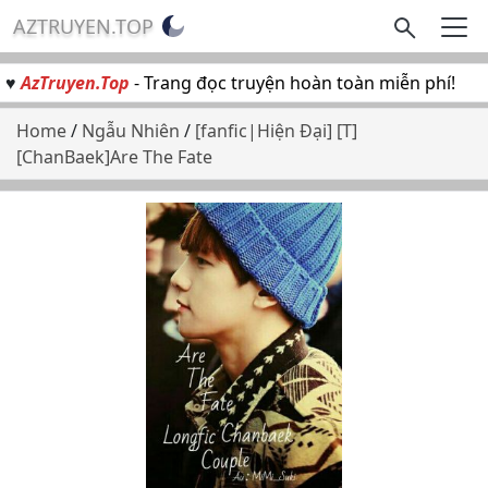
AZTRUYEN.TOP
♥
AzTruyen.Top
- Trang đọc truyện hoàn toàn miễn phí!
Home
/
Ngẫu Nhiên
/
[fanfic|Hiện Đại] [T]
[ChanBaek]Are The Fate