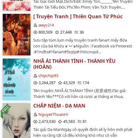
Tác Giả: Giới Mạt.Dịch/Edit: Emily Ton.______Tên Truyện:
Thiên Tài Tiểu Độc Phi.Tên Phim: Vân Tịch Truyện.…
[ Truyện Tranh ] Thiên Quan Tứ Phúc
awyr214
800,509
27,448
36
Sưu tập tùm lum mấy truyện tranh fanart mấy đứa
con của bà Khứu ๑'ㅂ'๑Nguồn : Facebook và Pinterest
.#1mđts#1fanart#5tqtp#1httcnvpd…
NHÃ ÁI THÀNH TÍNH - THÁNH YÊU
(HOÀN)
chipchip93
3,264,287
43,329
174
Tên truyện: NHÃ ÁI THÀNH TÍNH (惹爱成性)Tác giả:
Thánh Yêu***Cô với hắn cá cược ai thắng ai thua,
quyết định bằng cách ai từ trên người ai thức dậy
CHẤP NIỆM - DẠ MAN
trước.Tô Lương Mạt không sao cả, trò chơi này hắn
nhất định sẽ thua, giống như hắn ở trên người cô, luôn
NguyetThuanHi
nói làm được càng sâu, thức dậy càng mạnh mẽ.***Số
2,473,030
45,583
81
chương: 173Editor: chipchipNguồn raw:
Tác giả: Dạ ManNgày cô quyết định sẽ ly hôn mới phát
http://www.du7.com/info/27/27981.htmlNguồn
hiện ra rằng tất cả đều không khó như cô vẫn
convert: tangthuvien.comConverter: