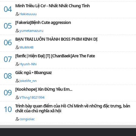
Minh Triều Lệ Cơ - Nhất Nhất Chung Tình
Hakieuuuu
[Fakeria]Bệnh Cute aggression
yumetamazuru
BẠN TRAI LUÔN THÀNH BOSS PHIM KINH DỊ
MuMit48
[fanfic|Hiện Đại] [T] [ChanBaek]Are The Fate
Hyunh-Nhi
Giấc ngủ • Bbangsaz
Jokelife_nn
[Kookhope] Xin Đừng Yêu Em...
VThng18021994
Trình bày quan điểm của Hồ Chí Minh về những đặc trưng, bản
chất của chủ nghĩa xã hội
congiolac