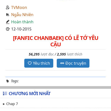
TVMoon
Ngẫu Nhiên
Hoàn thành
12-10-2015
[FANFIC CHANBAEK] CÓ LẼ TỚ YÊU
CẬU
56,295
lượt đọc
/
2,595
lượt thích
Yêu thích
Đọc truyện
Tags:
CHƯƠNG MỚI NHẤT
Chap 7