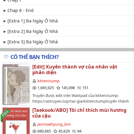
Chap 8 - End
[Extra 1] Ba Ngày Ở Nhà
[Extra 2] Ba Ngày Ở Nhà
[Extra 3] Ba Ngày Ở Nhà
CÓ THỂ BẠN THÍCH?
[Edit] Xuyên thành vợ của nhân vật
phản diện
kittenctump
1,665,925
145,098
151
Truyện được edit trên Wattpad của kittenctump:
https://aztruyen.top/tac-gia/kittenctumpXuyên thành
vợ của nhân vật phản diệnTác giả: Cẩm ChanhSố
[Taekook/ABO] Tôi chỉ thích mùi hương
chương: 141 chương + 7 ngoại truyệnDes bìa: Bún Tần,
của cậu
MMOCEdit: MềuGiang Đường hơi xui xẻo.Cô xuyên
qua rồi, chồng cô là nhân vật phản diện tội ác tày trời
jeontaehyung_kim
trong game Otome (1), cuối cùng vì muốn chiếm đoạt
680,665
45,629
94