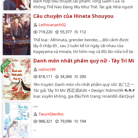
Bách hợp tiểu thuyết.Tác phẩm: Tổng Giám Của Ta
Không Thể Nào Đáng Yêu Như Thế. Tác giả: Nhà ngươi
đối diện kia nhà ăn đề lạp thước tô căn bản là không
Câu chuyện của Hinata Shouyou
thể ăn. Thể loại: Tình cảm, nhẹ nhàng, hiện đại, tình
một đêm, oan gia, 1×1, H scene, HE.Couple: Chung
Lethivananh02
Minh x Bạch Cẩn Niên, Đường Đường x Trần Tịnh Nhất.
719,220
55,377
112
Raw: Hoàn, 80 chương + 1 phiên ngoại.Translate: QT +
Thể loại : AllHinata, grender bender,.....Bối cảnh được
Google.Edit: Sun.Tiến độ: Hoàn thành.***Vui lòng
lấy ở chập 85 , sau 2 tuần kể từ ngày cãi nhau của
KHÔNG COVER truyện, xin cám ơn.…
Kageyama và Hinata, thì hôm nay cả đội lần nữa trở lại
để đi du đấu ở Tokyo, tuy nhiên cách đó vài giờ......Lưu
Danh môn nhất phẩm quý nữ - Tây Trì Mi
ý : Ở đây Hinata bị biến đổi giới tính, có nghĩa là trở
thành nữ . Và đương nhiên vẫn trở lại thành nam bình
ndmot99
thường. Cảnh báo: Nhân vật có thể bị OOC T/g : Thật
818,111
34,360
200
ra mình vã quá mình mới viết pic này, mình cũng
Tên truyện: Danh môn chi nhất phẩm quý nữ/ 名门之
không có tý kiến thức nào về bóng chuyền luôn. Mấy
Tác giả: Tây Trì Mi/ 西迟湄)Edit + Design: Ndmot99 🐬🐬🐬
cái sự việc trong đây là do mình tưởng tượng nên
loại: xuyên không, gia đấuTình trạng: HoànĐộ dài:Quyển 
hoàn toàn không có trong tác phẩm, vì vậy mình
chươngQuyển 2: 69 chươngQuyển 3: 83 chươngQuyển 4:
mong mọi người nên lưu ý kỷ trước khi đọc truyện của
...
chươngQuyển 5: 8 chương ...Nguồn convert:
mìnhNhắc nhở thân thiện : Trong truyện của mình,
https://wikidich.com/truyen/danh-mon-chi-nhat-pham-q
TieuHiDenRoi
Hinata sẽ trở lại làm nam chứ không phải là nữ vĩnh
W7EFWVS4CF1oxSrfNguồn tiếng Trung:
988,321
79,096
194
viễn.TRUYỆN CHỈ ĐƯỢC VIẾT TẠI WATTPAD, NẾU BẠN
http://www.quanben.io/n/mingmenzhiyipinguinu/list.h
GẶP NHỮNG TRANG KHÁC REUP LẠI THÌ HÃY REPORT
…
ngày 30/07/2020…
NÓ NHÉ.…