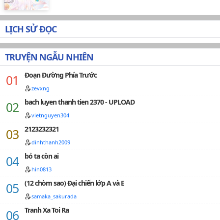
LỊCH SỬ ĐỌC
TRUYỆN NGẪU NHIÊN
Đoạn Đường Phía Trước
zevxng
bach luyen thanh tien 2370 - UPLOAD
vietnguyen304
2123232321
dinhthanh2009
bỏ ta còn ai
hin0813
(12 chòm sao) Đại chiến lớp A và E
samaka_sakurada
Tranh Xa Toi Ra