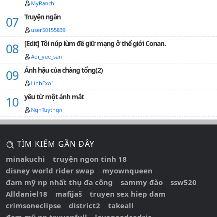
MyRanchi
Truyện ngắn
user50155839
[Edit] Tôi núp lùm để giữ mạng ở thế giới Conan.
Aoi_yue_san
Ảnh hậu của chàng tổng(2)
LinhExo1
yêu từ một ánh mắt
NgnTuytngn
TÌM KIẾM GẦN ĐÂY
minakuchi
truyện ngon tinh 18
disney world rider swap
myownqueen
đam mỹ np nhất thụ đa công
sammy đào
ssw520
Alldaniel18
mafijaš
truyen sex hiep dam
crimsoneclipse
district2
takeall
đam mỹ np truyenfull
lovegoodcedric