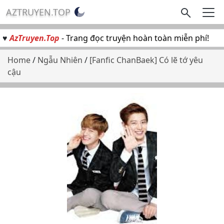
AZTRUYEN.TOP
♥
AzTruyen.Top
- Trang đọc truyện hoàn toàn miễn phí!
Home
/
Ngẫu Nhiên
/
[Fanfic ChanBaek] Có lẽ tớ yêu
cậu