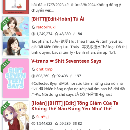
nữ chính mà bị nam chính làm cho cửa nát nhà tan, vô
bắt đầu: 17/7/2023.kết thúc: 3/8/2024.Không đồng ý
cùng thê thảm.Ngoài ra, trong tương lai, người con cả
chuyển ver.…
của anh sẽ trở thành boss, người con thứ đóng vai
nhân vật nam độc ác, ngay cả cô con út cũng có tâm tư
[BHTT][Edit-Hoàn] Tú Ái
xảo trá, là một bia đỡ đạn vô học.Giang Đường vô cùng
NagoriYuki
sốt ruột, nếu như cô thật sự là vợ của nhân vật phản
1,249,274
48,380
84
diện thì dựa theo cốt truyện, một năm sau cô sẽ bị
bệnh qua đời.Giang Đường nhìn người chồng phản
Tác phẩm: Tú Ái - 锈爱 (Tú : thêu thùa, Ái : tình yêu)Tác
diện, xoa tay nói: "Người anh em, chúng ta ly hôn đi,
giả: Tái Kiến Đông Lưu Thủy - 再见东流水Thể loại: Đô thị
con cái thuộc về anh, tôi lấy tài sản là được rồi."Người
tình duyên, bác sĩ tâm lý - bệnh nhân, ấm áp, 1x1,
chồng phản diện: ???(1): Otome game là một video
HEĐộ dài : 82 chương (Raw hoàn - Editting)Couple:
V-trans 💋 Shit Seventeen Says
game dựa theo cốt truyện chính là phát triển một mối
Giang Bình x Dương HiNhân vật phụ: Sở An, Trương Tử
quan hệ lãng mạn giữa nhân vật nữ chính và một
Thanh, Phương Bồi…
qmt_tmp
trong vài nhân vật nam, hay đôi lúc là một vài nhân vật
808,360
92,408
197
nữ.…
#CollectedByqmtMột nơi sưu tầm những câu nói mà
SVT đã khiến hàng ngàn người phải tìm bao bố đội đầu
:">P.s: Nội dung shit says LÀ CÓ THẬT!!!Highest
ranking: #1 in Random ( 11/1/17 )#69 in Random
[Hoàn] [BHTT] [Edit] Tổng Giám Của Ta
(20/2/17)(!) Nghiêm cấm reup ko có sự cho phép của
Không Thể Nào Đáng Yêu Như Thế
tôi.(!) Nguồn sưu tầm, credit to the owner.…
SunYsJJ
1,544,622
59,289
82