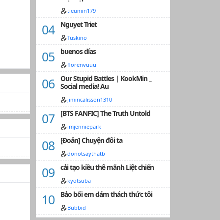
tieumin179
Nguyet Triet
Tuskino
buenos días
florenvuuu
Our Stupid Battles | KookMin _
Social media! Au
jimincalisson1310
[BTS FANFIC] The Truth Untold
imjenniepark
[Đoản] Chuyện đôi ta
donotsaythatb
cải tạo kiều thê mãnh Liệt chiến
kyotsuba
Bảo bối em dám thách thức tôi
Bubbid