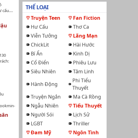
ô
THỂ LOẠI
ư cấu.…
Truyện Teen
Fan Fiction
Hậu
Hư Cấu
Thơ Ca
Viễn Tưởng
Lãng Mạn
ChickLit
Hài Hước
Bí Ẩn
Kinh Dị
[130
rách:
Cổ Điển
Phiêu Lưu
 】Phu
Siêu Nhiên
Tâm Linh
tất cả
g ở vị
Phi Tiểu
Hành Động
g vẫn bị
Thuyết
h, Diệp
êu
 điểm
Truyện Ngắn
Ma Cà Rồng
hơ thì
Ngẫu Nhiên
Tiểu Thuyết
kookmin-
 ngoan
 xuất
Người Sói
Lịch Sử
 sân
Cùng
LGBT
Thriller
 thấp
 của nữ
Đam Mỹ
Ngôn Tình
luôn có