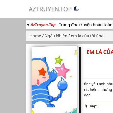
AZTRUYEN.TOP
♥
AzTruyen.Top
- Trang đọc truyện hoàn toàn
Home
/
Ngẫu Nhiên
/
em là của tôi fine
EM LÀ CỦA
fine yêu anh như
rất hiện . nhưng
đọc
Tags: