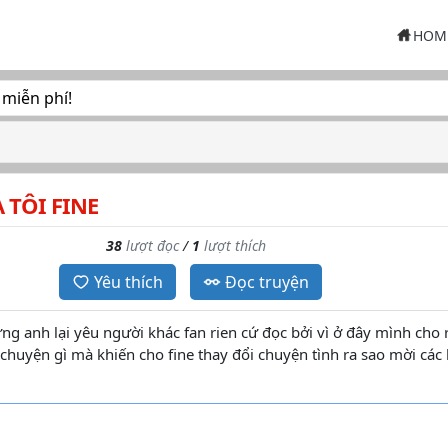
HOM
 miễn phí!
 TÔI FINE
38
lượt đọc
/
1
lượt thích
Yêu thích
Đọc truyện
ng anh lại yêu người khác fan rien cứ đọc bởi vì ở đây mình cho 
 chuyện gì mà khiến cho fine thay đổi chuyện tình ra sao mời các