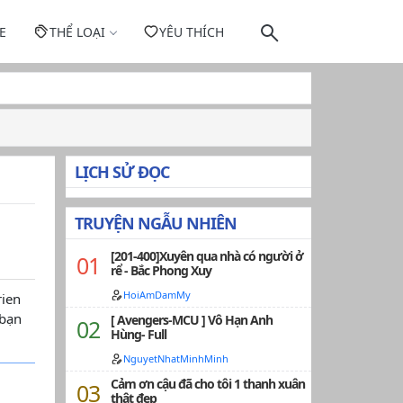
E
THỂ LOẠI
YÊU THÍCH
LỊCH SỬ ĐỌC
TRUYỆN NGẪU NHIÊN
[201-400]Xuyên qua nhà có người ở
rể - Bắc Phong Xuy
HoiAmDamMy
rien
 bạn
[ Avengers-MCU ] Vô Hạn Anh
Hùng- Full
NguyetNhatMinhMinh
Cảm ơn cậu đã cho tôi 1 thanh xuân
thật đẹp