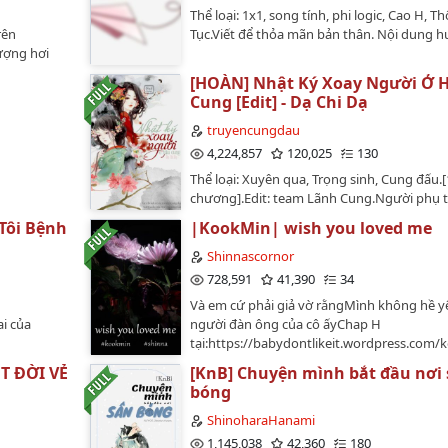
Thể loại: 1x1, song tính, phi logic, Cao H, Th
rên
Tục.Viết để thỏa mãn bản thân. Nội dung h
lượng hơi
i mình không
[HOÀN] Nhật Ký Xoay Người Ở 
 fanpage
Cung [Edit] - Dạ Chi Dạ
nên không
ện là series
truyencungdau
n vì do
4,224,857
120,025
130
người thông
Thể loại: Xuyên qua, Trọng sinh, Cung đấu.
chương].Edit: team Lãnh Cung.Người phụ t
Huệ Hoàng Hậu & Nhã Quý Phi.【 Văn án
 Tôi Bệnh
|KookMin| wish you loved me
thê tương kính như tân, tuân theo quy củ - 
đều là lời nói hưu nói vượn của hắn! Dù đứn
Shinnascornor
trí cao nhất rồi nhưng không phải cuối cùn
728,591
41,390
34
gian phi bức chết đó sao? Sau khi trọng sin
Và em cứ phải giả vờ rằngMình không hề y
Linh Sương tin tưởng vững chắc rằng thời
ai của
người đàn ông của cô ấyChap H
nên thủ đoạn thì phải thủ đoạn, nên ngây t
tại:https://babydontlikeit.wordpress.com/
phải ngây thơ, nên ngoan độc thì cần phải
wish-you-loved-me/…
độc. Trăm nghìn bông hoa trong hậu cung,
T ĐỜI VẺ
[KnB] Chuyện mình bắt đầu nơi
chúng nhất thì vĩnh viễn chỉ có một người.
bóng
xem nữ chủ thận trọng ra sao, từ Canh y[1]
ShinoharaHanami
hèn từng bước đi lên hậu vị!Câu cửa miệng
1,145,038
42,360
180
chủ: Sau lưng mỗi một nữ nhân ngoan độc 