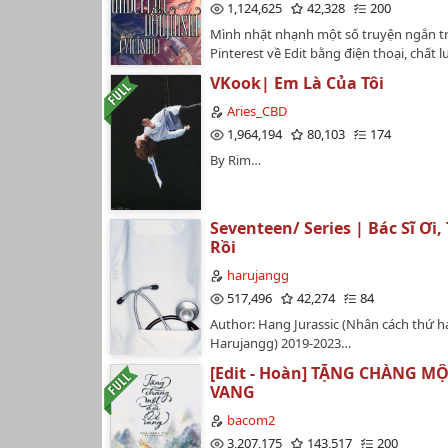
1,124,625
42,328
200
Mình nhặt nhạnh một số truyện ngắn t
Pinterest về Edit bằng điện thoại, chất 
nát tí, nên mọi người thông cảm. :'( Tạ
VKook| Em Là Của Tôi
hay lên máy tính cho lắm, với thấy nhìn
trên facebook cũng ngừng hoạt động 
Aries_CBD
còn nguồn truyện để xem. Có nhiều truy
1,964,194
80,103
174
dài nhưng mình lười dịch theo từng phầ
By Rim…
dùng điện thoại không được tiện, mọi 
cảm.…
Seventeen/ Series | Bác Sĩ Ơi,
Rồi
harujangg
517,496
42,274
84
Author: Hang Jurassic (Nhân cách thứ h
Harujangg) 2019-2023…
[Edit - Hoàn] TẶNG CHÀNG MỘ
VANG
bacom2
3,207,175
143,517
200