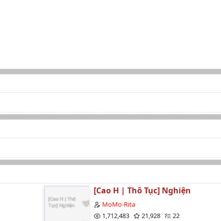
[Cao H | Thô Tục] Nghiện
MoMo-Rita
1,712,483
21,928
22