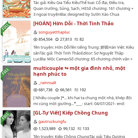
Tác giả: Kiều Gia Tiểu KiềuThể loại: Cổ đại, Điều tra,
LÒNG KHÔNG HỎI CHUYỂN VER…
Quan trường, Sủng, Sạch, HESố chương: 161 chương +
3 ngoại truyệnBìa: designed by Sườn Xào Chua
NgọtNgười đăng convert: idflower ở Wiki dịchĐề cử:
[HOÀN] Hờn Dỗi - Thời Tinh Thảo
Nhà Tâm toàn ConvertSở Dao là thiên kim phủ Thượng
thư tài sắc vẹn toàn, cùng ca ca song sinh Sở Tiêu có
songuyetthapluc
một bí mật không muốn người biết -- mỗi khi ca ca
854,504
27,813
82
nhìn thấy máu sẽ ngất xỉu, linh hồn của nàng sẽ bám
Tên truyện: Hờn DỗiTên tiếng Trung: 娇嗔Hán Việt: Kiều
vào thể xác của ca ca, thay ca ca giành được danh hiệu
sânTác giả: Thời Tinh ThảoEditor: Sơ Nguyệt Thập
đệ nhất tài tử của kinh thành. Cũng bởi vì bí mật này
LụcBìa: Mộc CameoSố chương: 65 chương chính văn +
mà dẫn đến vô số hiểu lầm, khiến đôi huynh muội
17 chương ngoại truyệnThể loại: Nguyên sang, Ngôn
song sinh vướng vào một trận phong ba đầy rẫy
multicouple ↬ một gia đình nhỏ, một
tình, Hiện đại , HE , Tình cảm , Ngọt sủng , Hào môn
những âm mưu quỷ quyệt . . .Đây là một bộ ngôn tình
hạnh phúc to
thế giaVĂN ÁN:Phó Ngôn Trí có tiếng lạnh lùng trong
kết hợp với yếu tố phá án giúp mọi người động não,
bệnh viện số 1, cao lãnh cấm dục, giống như tuyết
_rainnsalt
tình tiết chặt chẽ, ngôn ngữ khôi hài. Nam chính luôn
trắng trên núi cao, không ai có thể lay động.Một ngày
681,738
66,561
192
cho ra những giả thiết kỳ quặc thú vị, giao tiếp với nữ
nọ, trong văn phòng của bác sĩ Phó có một người đẹp
chính lâu ngày sinh tình, hai người nắm tay nhau đập
[ Nhiều couple ]❝... khi hai ta chung một nhà, khép đôi
mặc sườn xám thường xuyên lui tới, người đẹp dáng
tan mọi âm mưu, xua tan mây mù nhìn thấy ánh bình
mi cùng một giường...❞___- start: 04/07/2021- end:
người quyến rũ, môi hồng da trắng.Lúc đầu, các đồng
minh tươi sáng.Truyện còn được đăng ở
06/11/2021…
nghiệp nhao nhao đặt cược, không quá một tháng, cô
[GL-Tự Viết] Kiếp Chồng Chung
gocnhabacom.wordpress.com…
sẽ bị bác sĩ Phó từ chối, cũng sẽ không được bước vào
gautruckungfu
khoa bọn họ nửa bước.Một tháng sau, cô vẫn còn ở
1,523,989
99,132
133
đó.Ba tháng sau, có đồng nghiệp thật sự nhìn thấy cô
kề tai nói nhỏ với bác sĩ Phó.Đợi đến khi đi ra, sau tai
Tên truyện: Kiếp Chồng ChungTác giả: Tiêu Dương