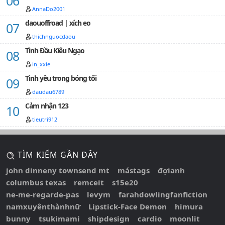
AnnaDo2001
daouoffroad | xích eo
thichnguocdaou
Tình Đầu Kiêu Ngạo
in_xxie
Tình yêu trong bóng tối
daudau6789
Cảm nhận 123
tieutri912
TÌM KIẾM GẦN ĐÂY
john dinneny townsend mt
mástags
đợianh
columbus texas
remceit
s15e20
ne-me-regarde-pas
levym
farahdowlingfanfiction
namxuyênthànhnữ
Lipstick-Face Demon
himura
bunny
tsukimami
shipdesign
cardio
moonlit