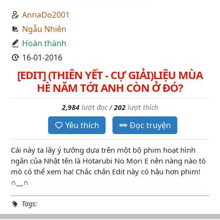
AnnaDo2001
Ngẫu Nhiên
Hoàn thành
16-01-2016
[EDIT] (THIÊN YẾT - CỰ GIẢI)LIỆU MÙA
HÈ NĂM TỚI ANH CÒN Ở ĐÓ?
2,984
lượt đọc
/
202
lượt thích
Yêu thích
Đọc truyện
Cái này ta lấy ý tưởng dựa trên một bộ phim hoạt hình
ngắn của Nhật tên là Hotarubi No Mori E nên nàng nào tò
mò có thể xem ha! Chắc chắn Edit này có hậu hơn phim!
∩__∩
Tags: