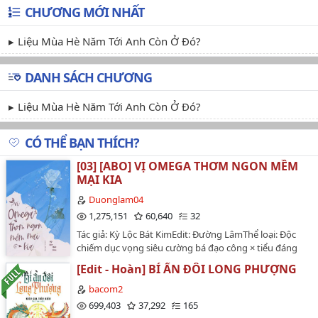
CHƯƠNG MỚI NHẤT
Liệu Mùa Hè Năm Tới Anh Còn Ở Đó?
DANH SÁCH CHƯƠNG
Liệu Mùa Hè Năm Tới Anh Còn Ở Đó?
CÓ THỂ BẠN THÍCH?
[03] [ABO] VỊ OMEGA THƠM NGON MỀM
MẠI KIA
Duonglam04
1,275,151
60,640
32
Tác giả: Kỳ Lộc Bát KimEdit: Đường LâmThể loại: Độc
chiếm dục vọng siêu cường bá đạo công × tiểu đáng
thương nhuyễn ngọt ngào thụ, ngụy huynh đệ niên
[Edit - Hoàn] BÍ ẨN ĐÔI LONG PHƯỢNG
hạ ABO cẩu huyết văn, đoản văn, sinh tử, hiện đạiBản
gốc: 25c + 6pnEdit: Đã hoàn 09/07/2020Tích phân:
bacom2
5,555,867Nguồn raw:Tấn Giang Nguồn QT:
699,403
37,292
165
qtdammyblogCHƯA CÓ SỰ ĐỒNG Ý CỦA TÁC GIẢ, VUI