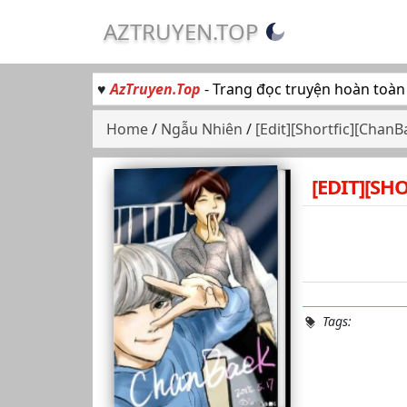
AZTRUYEN.TOP
♥
AzTruyen.Top
- Trang đọc truyện hoàn toàn
Home
/
Ngẫu Nhiên
/
[Edit][Shortfic][Chan
[EDIT][SH
Tags: