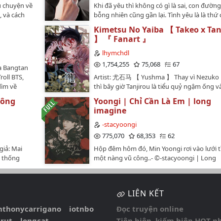
u chuyện về
Khi đã yêu thì không có gì là sai, con đường
n. (Tên
 và cách
bỗng nhiên cũng gần lại. Tình yêu là là thứ c
ương
 "nghiện
trong đó bạn mới hiểu được đó là hạnh ph
ác giả
Kimetsu No Yaiba 【 Takeo x Tan
đau khổ. Trích lời của giáo sư Kim: "Tôi khô
ngày nào đó
】 『 Fanart 』
tình yêu của phụ nữ. Nhưng tôi tin có thể 
êm một bước
rất tốt."Đôi khi chợt nhận ra người đó khô
lhymchdl
cùng mình đi hết con đường, mà chỉ để tro
1,754,255
75,068
67
ủa Bangtan
Đừng quá vô tâm khi tình đã cạn người tro
oll BTS,
Artist: 尤石马 【 Yushma 】 Thay vì Nezuko 
không hề hay biết..Begin : 6/3/2020End :
dìm về
thì bây giờ Tanjirou là tiểu quỷ ngậm ống v
11/4/2020Rank : #2-longfic• Chuyển ver •…
hi đọc :v…
thì luôn theo sát bảo vệ anh mình. Lạ thay 
Công
Yoongi | Chỉ Cần Là Em | long
không chỉ đơn giản là tình anh em đơn thu
imagine
ý: không được đem đi đâu vì chưa có sự ch
từ tác giả.…
-stacyoongi
775,070
68,353
62
iả: Mai
Hộp đêm hôm đó, Min Yoongi rơi vào lưới t
ệ thống
một nàng vũ công..- ©️-stacyoongi | Long
công lược
fanfiction- Min Yoongi x You | H included - 
.Một câu
rank #5 fanfiction | #1 yoongi | #1 suga- c
ệ thống trên
by meĐứa con thứ 2 của mình, vui lòng kh
LIÊN KẾT
oan nghênh
mang đi đâu or chuyển ver mà không có sự
ài người của
phép ❌…
nthonycarrigano
iotnbo
Đọc truyện online
 ngốc
rut
longcat
Tiên hiệp, kiếm hiệp HOT n