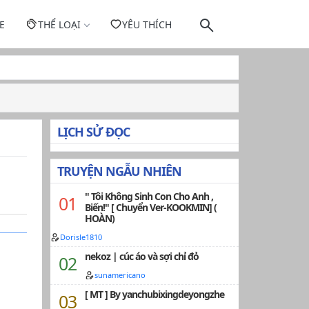
E
THỂ LOẠI
YÊU THÍCH
LỊCH SỬ ĐỌC
TRUYỆN NGẪU NHIÊN
" Tôi Không Sinh Con Cho Anh ,
Biến!" [ Chuyển Ver-KOOKMIN] (
HOÀN)
Dorisle1810
nekoz | cúc áo và sợi chỉ đỏ
sunamericano
[ MT ] By yanchubixingdeyongzhe