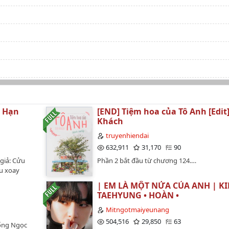
i Hạn
[END] Tiệm hoa của Tô Anh [Edit]
Khách
truyenhiendai
632,911
31,170
90
 giả: Cửu
Phần 2 bắt đầu từ chương 124.…
u xoay
 Trảm và Dụ
| EM LÀ MỘT NỬA CỦA ANH | K
i nhất của
TAEHYUNG • HOÀN •
ủ nữ, hủ
 nhụa. Một
Mitngotmaiyeunang
đánh nhau
504,516
29,850
63
Tống Ngọc