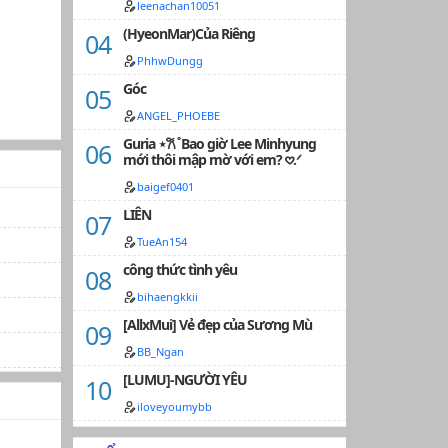
leenachan10051
(HyeonMar)Của Riêng
PhhwDungg
Góc
ANGEL_PHOEBE
Guria ⋆𐙚 ̊ Bao giờ Lee Minhyung
mới thôi mập mờ với em? 𖹭.ᐟ
baigef0401
LIÊN
TueAn154
công thức tình yêu
bihaengkkii
[AllxMui] Vẻ đẹp của Sương Mù
BB_Ngan
[LUMU]-NGƯỜI YÊU
iloveyoumybb