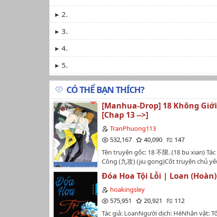
2.
3.
4.
5.
CÓ THỂ BẠN THÍCH?
[Manhua-Drop] 18 Không Giớ
[Chap 13 -->]
TranPhuong113
532,167
40,090
147
Tên truyện gốc: 18 不限. (18 bu xian) Tác
Công (九攻) (jiu gong)Cốt truyện chủ yế
quanh đời sống của hai thanh niên Kim
Đóa Hoa Tội Lỗi | Loan (Hoàn)
Thụ, được biết là CP nam x nam tuyệt vờ
cả lớp (cả trường) trong mắt toàn thể h
hoakingsley
nam. 1 thằng thì tính cách bỉ bựa, nhầy
575,951
20,921
112
thằng thì là lớp trưởng học bá lại giỏi 
Tác giả: LoanNgười dịch: HéNhân vật: 
=)))Truyện bao cute. Mời thưởng thức