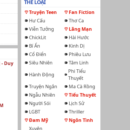
THỂ LOẠI
Truyện Teen
Fan Fiction
Hư Cấu
Thơ Ca
Viễn Tưởng
Lãng Mạn
ChickLit
Hài Hước
Bí Ẩn
Kinh Dị
Cổ Điển
Phiêu Lưu
Siêu Nhiên
Tâm Linh
 - Duy
Phi Tiểu
Hành Động
Thuyết
Truyện Ngắn
Ma Cà Rồng
Ngẫu Nhiên
Tiểu Thuyết
Người Sói
Lịch Sử
IM
LGBT
Thriller
Đam Mỹ
Ngôn Tình
Xuyên