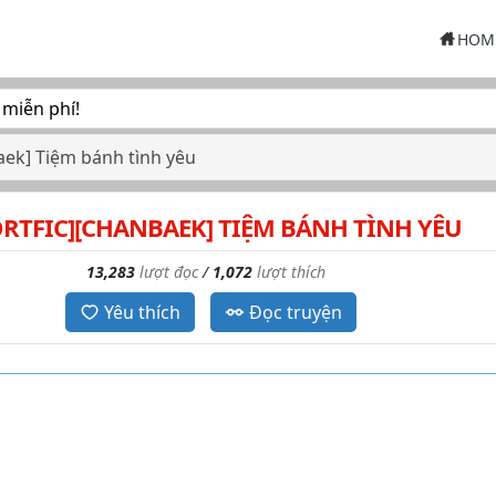
HOM
 miễn phí!
Baek] Tiệm bánh tình yêu
ORTFIC][CHANBAEK] TIỆM BÁNH TÌNH YÊU
13,283
lượt đọc
/
1,072
lượt thích
Yêu thích
Đọc truyện