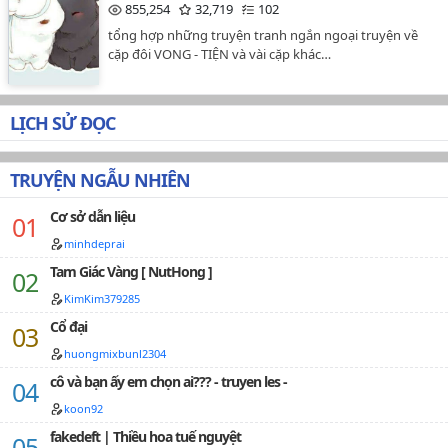
855,254
32,719
102
tổng hợp những truyện tranh ngắn ngoại truyện về
cặp đôi VONG - TIỆN và vài cặp khác…
LỊCH SỬ ĐỌC
TRUYỆN NGẪU NHIÊN
Cơ sở dẫn liệu
minhdeprai
Tam Giác Vàng [ NutHong ]
KimKim379285
Cổ đại
huongmixbunl2304
cô và bạn ấy em chọn ai??? - truyen les -
koon92
fakedeft | Thiều hoa tuế nguyệt