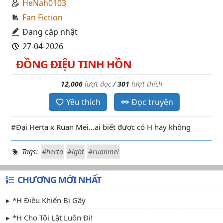
HeNah0103
Fan Fiction
Đang cập nhật
27-04-2026
ĐỒNG ĐIỆU TINH HỒN
12,006
lượt đọc
/
301
lượt thích
Yêu thích
Đọc truyện
#Đại Herta x Ruan Mei...ai biết được có H hay không
Tags:
#herta
#lgbt
#ruanmei
CHƯƠNG MỚI NHẤT
*H Điều Khiển Bị Gãy
*H Cho Tôi Lật Luôn Đi!