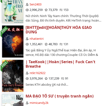
hay không? Hãy cùng nhau đón đọc...…
Sen2403
2,996,259
73,379
153
Nữ chính: Ninh Tây Nam chính: Thường Thời QuyĐộ
dài: Sủng. Đô thị tình duyên. Kết HeTình trạng: hoàn…
[BHTT][edit][HOÀN]THỦY HỎA GIAO
DUNG
nhatientri
1,352,461
48,783
131
Tác giả: Bằng Y Úy Ngã.Thể loại: Hiện đại, ấm áp, H
sence, HE.Độ dài: 130 chương.Couple: Cố Úc Diễm &
Tần Thanh Miểu, Thương Mặc & Triệu Mạt
| TaeKook||Hoàn|Series| Fuck Can't
Thương.Editor: nhatientriTình trạng: đã được edit
Breathe
xong…
ntkt162922
3,976,264
137,239
91
Series KTH abcdxy JJK ná thở…
MA ĐẠO TỔ SƯ ( truyện tranh ngắn)
mimicandy2k