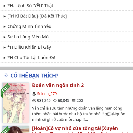
*H. Lệnh Sứ 'YẾU' Thật
[Tri Kỉ Bắt Đầu]-[đã Kết Thúc]
Chứng Minh Tình Yêu
Sự Lo Lắng Méo Mó
*H Điều Khiển Bị Gãy
*H Cho Tôi Lật Luôn Đi!
Lựa Chọn
CÓ THỂ BẠN THÍCH?
Mei Mei Đáng Yêu
Đoản văn ngôn tình 2
Dao Động
Selena_279
981,245
60,045
200
Vẫn chỉ là sưu tầm những đoản văn lãng mạn cộng
thêm phần hài hước như bộ trước nhé!!! ;))))))Nguồn
mình sẽ ghi ở cuối mỗi chap!!!…
[Hoàn]Cô vợ nhỏ của tổng tài(Xuyên