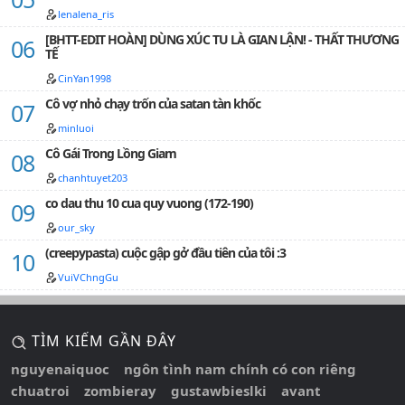
lenalena_ris
[BHTT-EDIT HOÀN] DÙNG XÚC TU LÀ GIAN LẬN! - THẤT THƯƠNG
TẾ
CinYan1998
Cô vợ nhỏ chạy trốn của satan tàn khốc
minluoi
Cô Gái Trong Lồng Giam
chanhtuyet203
co dau thu 10 cua quy vuong (172-190)
our_sky
(creepypasta) cuộc gập gở đầu tiên của tôi :3
VuiVChngGu
TÌM KIẾM GẦN ĐÂY
nguyenaiquoc
ngôn tình nam chính có con riêng
chuatroi
zombieray
gustawbieslki
avant