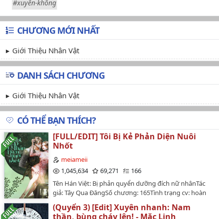
#xuyên-không
CHƯƠNG MỚI NHẤT
Giới Thiệu Nhân Vật
DANH SÁCH CHƯƠNG
Giới Thiệu Nhân Vật
CÓ THỂ BẠN THÍCH?
[FULL/EDIT] Tôi Bị Kẻ Phản Diện Nuôi
Nhốt
meiameii
1,045,634
69,271
166
Tên Hán Việt: Bị phản quyển dưỡng đích nữ nhânTác
giả: Tây Qua ĐăngSố chương: 165Tình trạng cv: hoàn
thành Tình trạng edit: hoàn thànhThể loại: Nguyên
(Quyển 3) [Edit] Xuyên nhanh: Nam
sang, ngôn tình, cổ đại, hiện đại, HE, tình cảm, tiên
thần, bùng cháy lên! - Mặc Linh