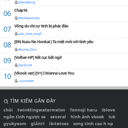
DaVoMong
đấm ăn xôi nhảy vào đọc rồi bash. Thanks!Chỉ đăng tải
tại watt.pad dphh___ và uarmysunshine.wordpress…
Chap16
Banhbaochieu
Võng du chi cự tinh bị phác đảo
suki_love_tvxq5
[ĐN Kuzu No Honkai ] Ta mệt mỏi với tình yêu
Akuma_Zero
[Volhar-HP] Kết cục bất ngờ
ZanZin24
[Vkook ver] [H+] I Wanna Love You
-cucumber
TÌM KIẾM GẦN ĐÂY
chủi
twinklingwatermelon
Tennoji haru
iblove
ngôn tình ngược se
several
hình ảnh vkook
luk
gyukyeom
giảitrí
ibitetoes
song tính cao h np