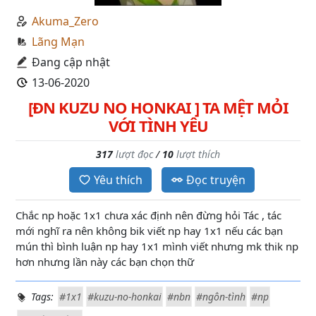
Akuma_Zero
Lãng Mạn
Đang cập nhật
13-06-2020
[ĐN KUZU NO HONKAI ] TA MỆT MỎI
VỚI TÌNH YÊU
317
lượt đọc
/
10
lượt thích
Yêu thích
Đọc truyện
Chắc np hoặc 1x1 chưa xác định nên đừng hỏi Tác , tác
mới nghĩ ra nên không bik viết np hay 1x1 nếu các bạn
mún thì bình luận np hay 1x1 mình viết nhưng mk thik np
hơn nhưng lần này các bạn chọn thữ
Tags:
#1x1
#kuzu-no-honkai
#nbn
#ngôn-tình
#np