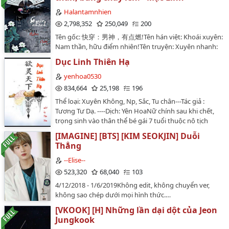
hiệp, tu chân, ngọt sủng, hệ thống, xuyên sách, kiếp
trước kiếp này, thiên chi kiêu tử, duyên trời tác hợp,
Halantamnhien
kim bài đề cử 🥇p/s: Đây là tác phẩm edit đầu tay do
2,798,352
250,049
200
mình muốn trau dồi vốn từ và thỏa mãn gu đọc bản
Tên gốc: 快穿：男神，有点燃!Tên hán việt: Khoái xuyên:
thân. Vì edit dựa vào cv nên chỉ đảm bảo 80% nguyên
Nam thần, hữu điểm nhiên!Tên truyện: Xuyên nhanh:
gốc, mong các độc giả ủng hộ và nếu có sai sót gì, các
Nam thần, bùng cháy lên!Tác giả: Mặc LinhThể loại:
bạn có thể góp ý để mình rút kinh nghiệm nha! Chúc
Dục Linh Thiên Hạ
Ngôn tình, cổ đại, hiện đại, xuyên nhanh, hệ thống,
các bạn có khoảng thời gian thư giãn khi đọc
tình cảm, khoa học viễn tưởng, hài hước, HE,...Edit by
yenhoa0530
truyện!Ngày đào hố: 24/1/2021Ngày lấp hố:
Hạ Lan Tâm NhiênẢnh bìa: Design by Điềm Doãn
834,664
25,198
196
4/3/2022Lưu ý: Edit chưa có sự cho phép của tác giả.
(@YeYing23)#Do not re-up#Link quyển 1:
Vui lòng không mang bản edit đi nơi khác.…
Thể loại: Xuyên Không, Np, Sắc, Tu chân---Tác giả :
https://www.wattpad.com/story/162349756-edit-
Tương Tư Dạ. ----Dịch: Yên HoaNữ chính sau khi chết,
xuyên-nhanh-nam-thần-bùng-cháy-lên-mặc-linhLink
trọng sinh vào thân thể bé gái 7 tuổi thuộc nô tịch
quyển 2: https://www.wattpad.com/story/169090764-
được đào tạo làm tính nô ở một thế giới tu chân nói
quy%E1%BB%83n-2-edit-xuy%C3%AAn-nhanh-nam-
[IMAGINE] [BTS] [KIM SEOKJIN] Duỗi
chuyện bằng thực lực bằng sức mạnh. Vì muốn thoát
th%E1%BA%A7n-b%C3%B9ng-ch%C3%A1y-
Thẳng
khỏi nô tịch nên xin làm đệ tử Dục Linh Tông. Linh hồn
l%C3%AAnVăn án:Sơ Tranh vô duyên vô cớ bị phán
hai mươi mấy tuổi trong thể xác đứa bé bảy tuổi,
--Elise--
định tử vong, sau khi chết, phiền não duy nhất chính là
trưởng thành như thế nào, và cuộc gặp gỡ một đám
523,320
68,040
103
- tiêu tiền.Từ khi bị ràng buộc với cái hệ thống này, cô
nam phụ ai cũng tuấn tú, mạnh mẽ, cường đại, to lớn.
eo không đau, chân không mỏi, đến cả thở gấp cũng
4/12/2018 - 1/6/2019Không edit, không chuyển ver,
Tác giả viết có tình cảm và có cốt truyện nha.…
không cần nữa, mỗi ngày đều phải tiêu tiền trong sợ
không sao chép dưới mọi hình thức.…
hãi.Hệ thống: Tiểu tỷ tỷ, không nên tùy tiện mở hình
[VKOOK] [H] Những lần dại dột của Jeon
thức vô địch! (▼皿▼#)Hệ thống: Chúng ta định ra cái
Jungkook
mục tiêu nhỏ, trước tiêu hết một trăm triệu!Sơ Tranh: