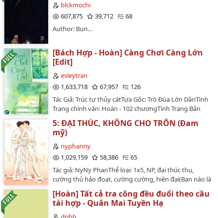
Phá sản cái gì, còn nữa, tên nam nhân không thể hiểu
blckmochi
thấu này là như thế nào? Đừng ngăn ta! Ta muốn đi
607,875
39,712
68
chinh phục thế giới!Nam chính nào đó: ( nhanh chóng
Author: Bun…
đổi tên ) Ta họ Thế tên Giới.# tiểu tỷ tỷ, có tiền thật sự
có thể muốn làm gì thì làm, tìm hiểu một chút đi #…
[Bách Hợp - Hoàn] Càng Chơi Càng Lớn
[Edit]
esleytran
1,633,718
67,957
126
Tác Giả: Trúc tự thủy cátTựa Gốc: Trò Đùa Lớn DầnTình
Trạng chính văn: Hoàn - 102 chươngTình Trạng Bản
Edit: HoànEditor: Esley (Trần Gia), cùng những editor
5: ĐẠI THÚC, KHÔNG CHO TRỐN (Đam
khác được ghi tên trên từng chươngNội Dung: Hiện
mỹ)
đại, hàiNhân Vật Chính: Diệp Vũ Trung, Tề Thấm
KhảiTruyện được đăng tải tại
nyphanny
website:http://www.bachgiatrang.com/forum.php…
1,029,159
58,386
65
Tác giả: NyNy PhanThể loại: 1x5, NP, đại thúc thụ,
cường thủ hảo đoạt, cường cường, hiện đại(Bạn nào là
fan của bộ Cảnh Sát và Con Lang Mafia thì hãy ủng hộ
[Hoàn] Tất cả tra công đều đuổi theo cầu
bộ truyện mới của tác giả. CHÚ Ý: BỘ NÀY LÀ NP)Văn
tái hợp - Quân Mai Tuyền Hạ
án:Đại thúc thật thà thì bị lừa gạt.Đại thúc hiền lành thì
bị dụ dỗ.Đại thúc mạnh mẽ thì bị đàn áp .Đại thúc xấu
dphh___