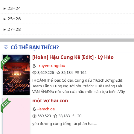
23+24
25+26
27+28
29+30
CÓ THỂ BẠN THÍCH?
31+32
[Hoàn] Hậu Cung Kế [Edit] - Lý Hảo
33+34
truyencungdau
35+36
3,629,226
85,134
164
[HOÀN]Thể loại: Cổ đại, Cung đấu (163chương)Edit:
37+38
Team Lãnh Cung.Người phụ trách: Huệ Hoàng Hậu.
VĂN ÁN:Đều nói, vào cửa hầu môn sâu tựa biển. Vậy
39+40
vào cửa cung thì sao? Chính là đại dương mênh mông
một vợ hai con
41
a! Người bơi ở trên biển, sao có thể không gặp bão
táp?Để được 'Cập bờ', các nữ nhân trong cung bắt đầu
-iamchloe
42+43
triển khai đủ loại 'võ nghệ'.Lời editor: Hố mới các nàng
569,529
33,183
20
ơi ^^ Hố này do một bạn đọc nhà mình giới thiệu. Mình
44+45
yêu đương cùng tổng tài phần hai.…
có tìm hiểu và được nghe review là một bộ cung đấu
hay (nhưng nghe đồn tình cảm của bộ này lí trí chứ ko
46+47