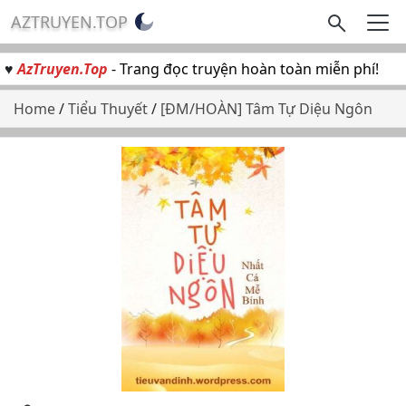
AZTRUYEN.TOP
♥
AzTruyen.Top
- Trang đọc truyện hoàn toàn miễn phí!
Home
/
Tiểu Thuyết
/
[ĐM/HOÀN] Tâm Tự Diệu Ngôn