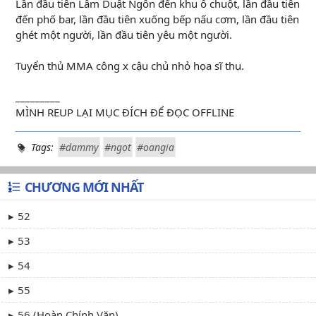
Lần đầu tiên Lâm Duật Ngôn đến khu ổ chuột, lần đầu tiên
đến phố bar, lần đầu tiên xuống bếp nấu cơm, lần đầu tiên
ghét một người, lần đầu tiên yêu một người.
Tuyển thủ MMA công x cậu chủ nhỏ họa sĩ thụ.
_________
MÌNH REUP LẠI MỤC ĐÍCH ĐỂ ĐỌC OFFLINE
Tags:
#dammy
#ngọt
#oangia
CHƯƠNG MỚI NHẤT
52
53
54
55
56 (Hoàn Chính Văn)