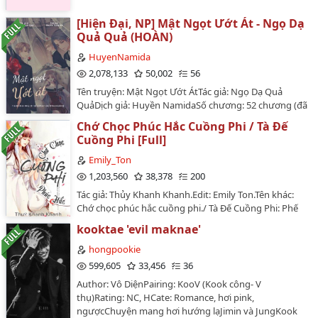
phải kiểu nhất kiến chung tình, vẫn sủng nhé^^). Mà
chưa thấy ai làm nên mình đào hố thoai haha.…
[Hiện Đại, NP] Mật Ngọt Ướt Át - Ngọ Dạ
48+49
Quả Quả (HOÀN)
50+51
HuyenNamida
52
2,078,133
50,002
56
Tên truyện: Mật Ngọt Ướt ÁtTác giả: Ngọ Dạ Quả
53
QuảDịch giả: Huyền NamidaSố chương: 52 chương (đã
hoàn)Tình trạng edit: on-goingVăn Án:Ngày đầu tiên đi
54
Chớ Chọc Phúc Hắc Cuồng Phi / Tà Đế
làm đã phải tăng ca đến khuya, liền lọt vào mắt của sắc
Cuồng Phi [Full]
ma Tổng giám đốc, bị em trai của sắc ma hôn, về đến
55
nhà lại còn có một em trai không cùng huyết thống
Emily_Ton
đang chờ cô...…
56 (Hoàn Chính Văn)
1,203,560
38,378
200
Tác giả: Thủy Khanh Khanh.Edit: Emily Ton.Tên khác:
Chớ chọc phúc hắc cuồng phi./ Tà Đế Cuồng Phi: Phế
Vật Nghịch Thiên Tam Tiểu Thư…
kooktae 'evil maknae'
hongpookie
599,605
33,456
36
Author: Vô DiệnPairing: KooV (Kook công- V
thụ)Rating: NC, HCate: Romance, hơi pink,
ngượcChuyện mang hơi hướng lạJimin và JungKook