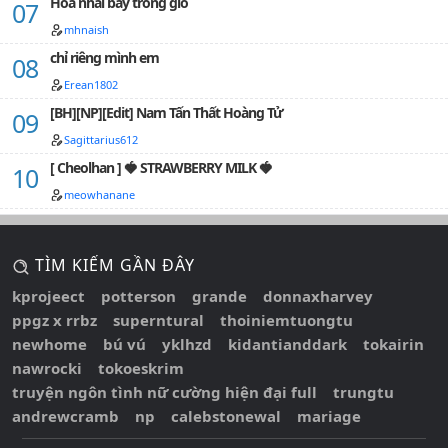
Hoa nhài bay trong gió
mhnaish
chỉ riêng mình em
Erean1802
[BH][NP][Edit] Nam Tấn Thất Hoàng Tử
Sagittarius612
[ Cheolhan ] 🍓 STRAWBERRY MILK 🍓
meowhanane
TÌM KIẾM GẦN ĐÂY
kprojeect
potterson
grande
donnaxharvey
ppgz x rrbz
superntural
thoiniemtuongtu
newhome
bú vú
yklhzd
kidantianddark
tokairin
nawrocki
tokoeskrim
truyện ngôn tình nữ cường hiện đại full
trungtu
andrewcramb
np
calebstonewal
mariage