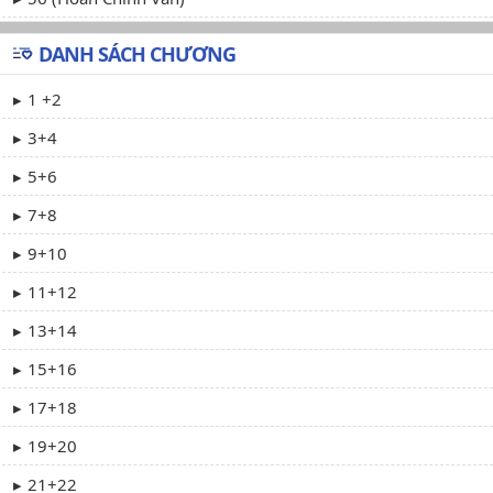
DANH SÁCH CHƯƠNG
1 +2
3+4
5+6
7+8
9+10
11+12
13+14
15+16
17+18
19+20
21+22