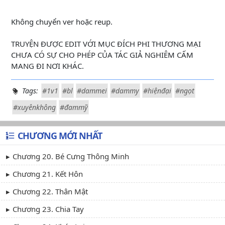
Không chuyển ver hoặc reup.
TRUYỆN ĐƯỢC EDIT VỚI MỤC ĐÍCH PHI THƯƠNG MẠI
CHƯA CÓ SỰ CHO PHÉP CỦA TÁC GIẢ NGHIÊM CẤM
MANG ĐI NƠI KHÁC.
Tags:
#1v1
#bl
#dammei
#dammy
#hiệnđại
#ngọt
#xuyênkhông
#đammỹ
CHƯƠNG MỚI NHẤT
Chương 20. Bé Cưng Thông Minh
Chương 21. Kết Hôn
Chương 22. Thân Mật
Chương 23. Chia Tay