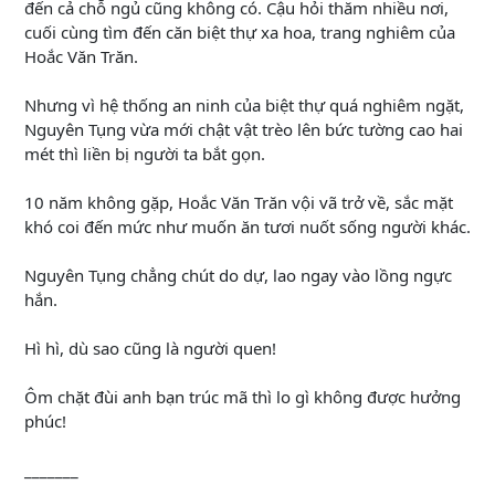
đến cả chỗ ngủ cũng không có. Cậu hỏi thăm nhiều nơi,
cuối cùng tìm đến căn biệt thự xa hoa, trang nghiêm của
Hoắc Văn Trăn.
Nhưng vì hệ thống an ninh của biệt thự quá nghiêm ngặt,
Nguyên Tụng vừa mới chật vật trèo lên bức tường cao hai
mét thì liền bị người ta bắt gọn.
10 năm không gặp, Hoắc Văn Trăn vội vã trở về, sắc mặt
khó coi đến mức như muốn ăn tươi nuốt sống người khác.
Nguyên Tụng chẳng chút do dự, lao ngay vào lồng ngực
hắn.
Hì hì, dù sao cũng là người quen!
Ôm chặt đùi anh bạn trúc mã thì lo gì không được hưởng
phúc!
_______