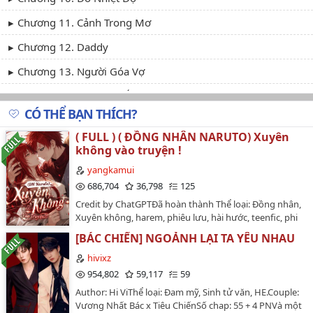
Chương 11. Cảnh Trong Mơ
Chương 12. Daddy
Chương 13. Người Góa Vợ
Chương 14. Cởi Quần Áo
CÓ THỂ BẠN THÍCH?
Chương 15. Ghen
( FULL ) ( ĐỒNG NHÂN NARUTO) Xuyên
Chương 16. Cậu Ấy Chạy Không Thoát
không vào truyện !
Chương 17. Bí Mật
yangkamui
686,704
36,798
125
Chương 18. Lo Lắng Cho Hắn
Credit by ChatGPTĐã hoàn thành Thể loại: Đồng nhân,
Xuyên không, harem, phiêu lưu, hài hước, teenfic, phi
Chương 19. Biến Chất (Ba Hợp Một)
logicNgày đăng : 11 tháng 4 năm 2017Tác giả :
[BÁC CHIẾN] NGOẢNH LẠI TA YÊU NHAU
Chương 20. Bé Cưng Thông Minh
Yangkamui Ngày hoàn thành : 25/07/2018Tộc Uzumaki
được biết đến là có mái tóc đỏ đặc trưng ( trừ vài
hivixz
Chương 21. Kết Hôn
trường hợp) và được biết đến là tộc có khả năng về
954,802
59,117
59
thuật phong ấn mạnh mẽ nên cũng chính vì thế mà
Chương 22. Thân Mật
Author: Hi ViThể loại: Đam mỹ, Sinh tử văn, HE.Couple:
sau đại trận thảm sát tại làng xoáy nước. Chỉ còn một
Vương Nhất Bác x Tiêu ChiếnSố chap: 55 + 4 PNVà một
số là sống sót và được di tản khắp nơi. Uzumaki