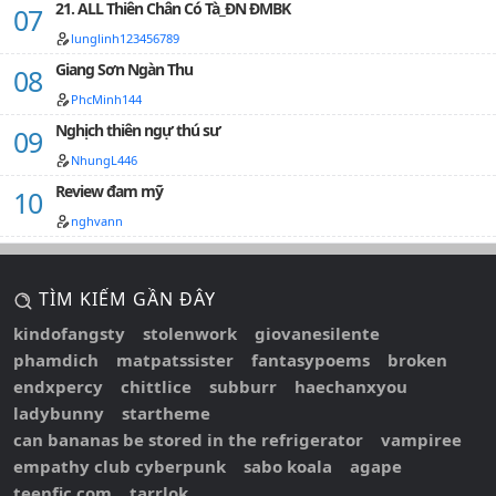
21. ALL Thiên Chân Có Tà_ĐN ĐMBK
lunglinh123456789
Giang Sơn Ngàn Thu
PhcMinh144
Nghịch thiên ngự thú sư
NhungL446
Review đam mỹ
nghvann
TÌM KIẾM GẦN ĐÂY
kindofangsty
stolenwork
giovanesilente
phamdich
matpatssister
fantasypoems
broken
endxpercy
chittlice
subburr
haechanxyou
ladybunny
startheme
can bananas be stored in the refrigerator
vampiree
empathy club cyberpunk
sabo koala
agape
teenfic com
tarrlok