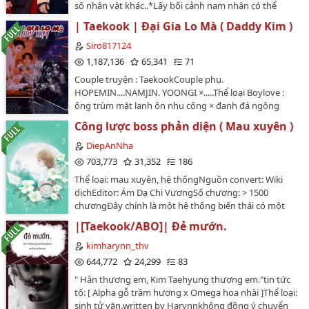
Chương 23. Chia Tay
số nhân vật khác..*Lấy bối cảnh nam nhân có thể
Kazuwa , một nhân vật hư cấu do mình tạo ra. Nhân
mang thai sinh con, truyện phi thực tế…
vật chính là Thiên Huệ Tú 23 tuổi... về thông tin thì vào
| Taekook | Đại Gia Lo Mà ( Daddy Kim )
Chương 24. Khóa Lại
truyện sẽ bít…
Siro817124
1,187,136
65,341
71
Couple truyện : TaekookCouple phụ.
HOPEMIN....NAMJIN. YOONGI ×.....Thể loại Boylove :
ông trùm mặt lạnh ôn nhu công × đanh đá ngông
cuồng xinh đẹp thụ.=}} HE ___________Từ một sinh viên
Công lược boss phản diện ( Mau xuyên )
bình thường mà một bước lên trở thành tiểu bảo bối
của ông trùm Kim Taehyung......Em hãy nhìn kên bầu
DiepAnNha
trời xanh thẳm ấy đi, chúng thật đẹp biết bao. Nhưng
703,773
31,352
186
mà tại sao sát cạnh vai anh lại chả thấy em bên cạnh?
Thể loại: mau xuyên, hệ thốngNguồn convert: Wiki
Jeon Jungkook! Chính là người mà Kim Taehyung vừa
dịchEditor: Ám Dạ Chi VươngSố chương: > 1500
gặp đã nở nụ cười…
chươngĐây chính là một hệ thống biến thái có một
không hai trong lịch sử - Trò chơi dưỡng thành người
|[Taekook/ABO]| Đẻ mướn.
yêu của boss phản diện.Các đối tượng mà An Tình sẽ
phải tiến hành công lược chính là:Boss âm hiểm, biến
kimharynn_thv
tháiBoss ngạo kiều ngây thơBoss lạnh lùng tự bế Boss
644,772
24,299
83
quỷ súc phúc hắcGiây phút bị đá vào trò chơi đó, An
" Hắn thương em, Kim Taehyung thương em."tin tức
Tình lệ rơi đầy mặt nói: "Đối tượng công lược quá biến
tố: [ Alpha gỗ trầm hương x Omega hoa nhài ]Thể loại:
thái!"Tác phẩm nhãn: Ngọt văn, hệ thống lưu, pháo hôi
sinh tử văn.written by Harynnkhông đồng ý chuyển