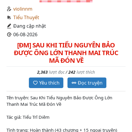
violinnm
Tiểu Thuyết
Đang cập nhật
06-08-2026
[ĐM] SAU KHI TIỂU NGUYÊN BẢO
ĐƯỢC ÔNG LỚN THANH MAI TRÚC
MÃ ĐÓN VỀ
2,363
lượt đọc
/
242
lượt thích
Yêu thích
Đọc truyện
Tên truyện: Sau Khi Tiểu Nguyên Bảo Được Ông Lớn
Thanh Mai Trúc Mã Đón Về
Tác giả: Tiểu Trĩ Diêm
Tình trạng: Hoàn thành (43 chương + 15 ngoại truyện)