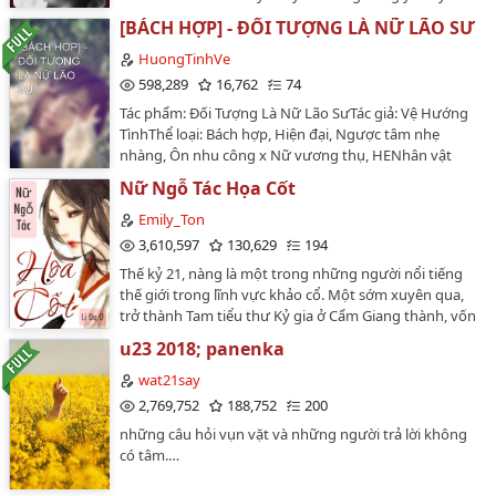
nghịch tập…
ver!!Kim Taehyung x Jeon JungkookBegin [
[BÁCH HỢP] - ĐỐI TƯỢNG LÀ NỮ LÃO SƯ
10.06.2023]End [ 28.08.2023]…
HuongTinhVe
598,289
16,762
74
Tác phẩm: Đối Tượng Là Nữ Lão SưTác giả: Vệ Hướng
TìnhThể loại: Bách hợp, Hiện đại, Ngược tâm nhẹ
nhàng, Ôn nhu công x Nữ vương thụ, HENhân vật
chính: Trương Nhã Thư, Vũ Di ĐìnhChính văn: 66
Nữ Ngỗ Tác Họa Cốt
chương - Hoàn…
Emily_Ton
3,610,597
130,629
194
Thế kỷ 21, nàng là một trong những người nổi tiếng
thế giới trong lĩnh vực khảo cổ. Một sớm xuyên qua,
trở thành Tam tiểu thư Kỷ gia ở Cẩm Giang thành, vốn
nên sống nhưng bị chết đói. Cha không yêu, bị ghét
u23 2018; panenka
bỏ, thân thể nho nhỏ trời sinh không đủ dinh dưỡng!
Vì thế, để kiếm bạc ăn cơm no, nàng làm lại nghề cũ -
wat21say
Pháp y chuyên môn hoạ người chết! Một đôi tay khéo
2,769,752
188,752
200
léo, vuốt ve xương trắng, phá được án treo ngàn năm.
những câu hỏi vụn vặt và những người trả lời không
Hắn là Vương gia mĩ mạo lạnh lùng, chỉ vì nụ cười của
có tâm.…
mỹ nhân, không ngần ngại ném đi những nguyên tắc
đạo đức của mình, liên tục tán tỉnh nàng. "Vương gia,