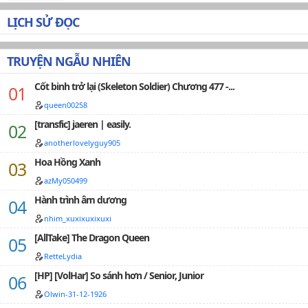
sờ một lần, một ngàn lượng." "Bổn vương cho ngươi
một vạn lượng, hôn một cái!"***Trên truyện: Họa Cốt
LỊCH SỬ ĐỌC
Nữ Ngỗ Tác*; Nữ pháp y vẽ tranh xương cốt; Tác giả: Li
Duo Wu - Li Đa Ô.Translations: Emily Ton.Converter: Abe
(Wikidich)+ *Nữ ngỗ tác: Nữ tử chuyên khám nghiệm
TRUYỆN NGẪU NHIÊN
tử thi; Nữ pháp y.+ Truyện trinh thám, 1v1…
Cốt binh trở lại (Skeleton Soldier) Chương 477 -...
queen00258
[transfic] jaeren | easily.
anotherlovelyguy905
Hoa Hồng Xanh
azMy050499
Hành trình âm dương
nhim_xuxixuxixuxi
[AllTake] The Dragon Queen
RetteLydia
[HP] [VolHar] So sánh hơn / Senior, Junior
Olwin-31-12-1926