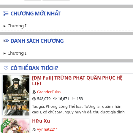
CHƯƠNG MỚI NHẤT
Chương I
DANH SÁCH CHƯƠNG
Chương I
CÓ THỂ BẠN THÍCH?
[ĐM Full] TRỪNG PHẠT QUÂN PHỤC HỆ
LIỆT
GranderTulas
548,079
16,671
153
Tác giả: Phong Lộng Thể loại: Tương lai, quân nhân,
caoH, có chút SM, ngụy huynh đệ, thụ được gia đình
công nhận làm con nuôi, nhất thụ lưỡng công, cực kỳ
Hữu Xu
sủng thụ, ngọt ngào, chút ngược xíu. Hai công là em
trai song sinh: Lăng Khiêm yêu nghiệt diễn sâu, Lăng
vynhat2211