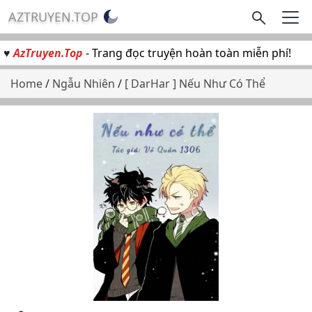
AZTRUYEN.TOP
♥
AzTruyen.Top
- Trang đọc truyện hoàn toàn miễn phí!
Home
/
Ngẫu Nhiên
/
[ DarHar ] Nếu Như Có Thể