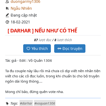
duongarmy1306
Ngẫu Nhiên
Đang cập nhật
18-02-2021
[ DARHAR ] NẾU NHƯ CÓ THỂ
87
lượt đọc
/
8
lượt thích
Yêu thích
Đọc truyện
Tác giả - Edit : Vô Quân 1306
Ta đu couple này lâu rồi mà chưa có dịp viết nên nhân tiện
viết cho các cô đọc luôn, trong khi chuẩn bị cho bộ truyện
ngôn dài lòng thòng....
Mong chỉ bảo, đừng quên vote nha.
Tags:
#darhar
#voquan1306