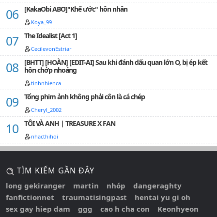
[KakaObi ABO]"Khế ước" hôn nhân
Koya_99
The Idealist [Act 1]
CecilevonEstriar
[BHTT] [HOÀN] [EDIT-AI] Sau khi đánh dấu quan lớn O, bị ép kết
hôn chớp nhoáng
tinhnhienca
Tổng phim ảnh không phải côn là cá chép
Cheryl_2002
TÔI VÀ ANH | TREASURE X FAN
nhacthihoi
TÌM KIẾM GẦN ĐÂY
long gekiranger
martin
nhóp
dangeraghty
fanfictionnet
traumatisingpast
hentai yu gi oh
sex gay hiep dam
ggg
cao h cha con
Keonhyeon