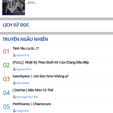
áiĐừng hỏi, hỏi chính là ngọt ngọt ngọt ngọt ngọt
2019…
ngọtCP: Điều luật sư lạnh lùng VS Tổng tài phúc hắc
Tuổi chênh lệch nhau 4 tuổi…
LỊCH SỬ ĐỌC
TRUYỆN NGẪU NHIÊN
Tình Yêu Là Gì...??
cMinhTrm
[FULL]| Nhật Ký Theo Đuổi Vợ Của Chàng Đầu Bếp
nguyenanh_
keonhyeon | còn lúm hmv không ạ?
iselceleste
[ DarHar ] Nếu Như Có Thể
duongarmy1306
PerthSanta | Chiaroscuro
rubyizme