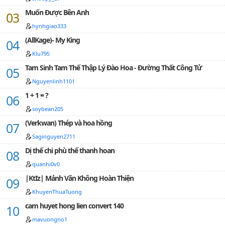
Muốn Được Bên Anh
hynhgiao333
(AllKage)- My King
Klu795
Tam Sinh Tam Thế Thập Lý Đào Hoa - Đường Thất Công Tử
Nguyenlinh1101
1 + 1 = ?
soybean205
(Verkwan) Thép và hoa hồng
Saginguyen2711
Dị thế chi phù thế thanh hoan
quanhi0v0
|KtIz| Mảnh Văn Không Hoàn Thiện
KhuyenThuaTuong
cam huyet hong lien convert 140
mavuongno1