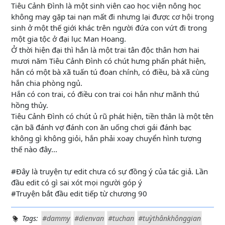
Tiêu Cảnh Đình là một sinh viên cao học viện nông học
không may gặp tai nạn mất đi nhưng lại được cơ hội trọng
sinh ở một thế giới khác trên người đứa con vứt đi trong
một gia tộc ở đại lục Man Hoang.
Ở thời hiện đại thì hắn là một trai tân độc thân hơn hai
mươi năm Tiêu Cảnh Đình có chút hưng phấn phát hiện,
hắn có một bà xã tuấn tú đoan chính, có điều, bà xã cùng
hắn chia phòng ngủ.
Hắn có con trai, có điều con trai coi hắn như mãnh thú
hồng thủy.
Tiêu Cảnh Đình có chút ủ rũ phát hiện, tiền thân là một tên
cặn bã đánh vợ đánh con ăn uống chơi gái đánh bạc
không gì không giỏi, hắn phải xoay chuyển hình tượng
thế nào đây...
#Đây là truyện tự edit chưa có sự đồng ý của tác giả. Lần
đầu edit có gì sai xót mọi người góp ý
#Truyện bắt đầu edit tiếp từ chương 90
Tags:
#dammy
#dienvan
#tuchan
#tuỳthânkhônggian