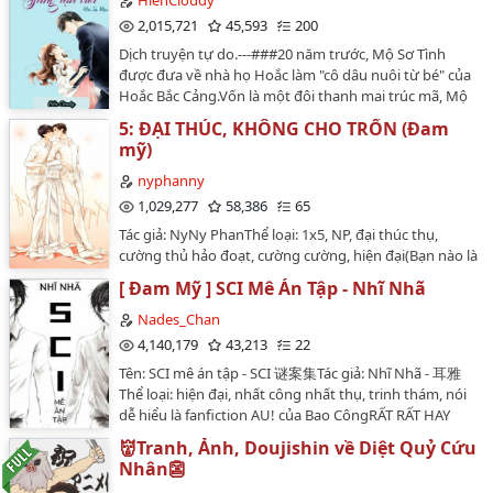
HienCloudy
dịch chưa được sự đồng ý của tác giả mong các bạn
ia-thi-ki-ba.htmlHai mươi hai tuổi, Thẩm Thiên Lăng
2,015,721
45,593
200
không mang ra ngoài.Bản dịch phi thương mại vui
giành được giải thưởng Ảnh đế đầu tiên trong đời.Lúc
Dịch truyện tự do.---###20 năm trước, Mộ Sơ Tình
lòng KHÔNG REUP, CHUYỂN VER…
hắn nước mắt lưng tròng cầm cúp, một mảnh trần nhà
được đưa về nhà họ Hoắc làm "cô dâu nuôi từ bé" của
ầm ầm rơi xuống, không hề sai lệch rớt trúng đầu
Hoắc Bắc Cảng.Vốn là một đôi thanh mai trúc mã, Mộ
hắn!Sau đó hắn liền... xuyên việt!Tần Thiếu Vũ mỉm
Sơ Tình đã thích Hoắc Bắc Cảng từ khi còn bé, luôn
cười: Nếu Lăng nhi bằng lòng, Truy Ảnh cung của ta
5: ĐẠI THÚC, KHÔNG CHO TRỐN (Đam
quấn quýt bên anh mỗi khi có cơ hội, còn Hoắc Bắc
bất cứ lúc nào đều có thể lo chuyện đám cưới!Thẩm
mỹ)
Cảng lại xem cô là đồ phiền phức luôn tìm cách tránh
Thiên Lăng rơi lệ: Lão tử cực kì không bằng lòng!…
né và ghét bỏ.Ngày Hoắc Bắc Cảng đính hôn, vì bị
nyphanny
người ta ngầm cho uống thuốc kích thích mà anh và
1,029,277
58,386
65
Mộ Sơ Tình xảy quan hệ, điều này làm cho vị hôn thê
Tác giả: NyNy PhanThể loại: 1x5, NP, đại thúc thụ,
của Hoắc Bắc Cảng lập tức giải trừ hôn ước, bỏ ra nước
cường thủ hảo đoạt, cường cường, hiện đại(Bạn nào là
ngoài.Mất đi người yêu, Hoắc Bắc Cảng luôn một mực
fan của bộ Cảnh Sát và Con Lang Mafia thì hãy ủng hộ
cho rằng đây là kế hoạch của Mộ Sơ Tình, vì thế càng
[ Đam Mỹ ] SCI Mê Án Tập - Nhĩ Nhã
bộ truyện mới của tác giả. CHÚ Ý: BỘ NÀY LÀ NP)Văn
hận cô hơn.Sau đó, Mộ Sơ Tình phát hiện mình mang
án:Đại thúc thật thà thì bị lừa gạt.Đại thúc hiền lành thì
Nades_Chan
thai, vì không muốn Hoắc Bắc Cảng căm ghét mình
bị dụ dỗ.Đại thúc mạnh mẽ thì bị đàn áp .Đại thúc xấu
4,140,179
43,213
22
thêm, cô lặng lẽ trốn đến một thành phố khác sinh con
xí thì bị đùa giỡn.Đại thúc không tiền thì bị trấn lột. Đại
một mình, sau đó lại vì tình yêu không thể từ bỏ được
Tên: SCI mê án tập - SCI 谜案集Tác giả: Nhĩ Nhã - 耳雅
thúc có tuổi thì bị.........một đám thanh niên quyền thế
mà lặng lẽ trở về, vào làm ở Hoắc thị để ngày ngày có
Thể loại: hiện đại, nhất công nhất thụ, trinh thám, nói
dây dưa .PUBLISHED ON WATTPAD ONLYNguồn ảnh:
thể được nhìn Hoắc Bắc Cảng từ xa.Tiểu Bao năm tuổi,
dễ hiểu là fanfiction AU! của Bao CôngRẤT RẤT HAY
zerochan/Pixiv Id 1904383/#2040692ĐÃ CÓ BẢN
thằng nhóc quyết định cho ba mẹ mình một cơ hội để
NHAAAAA >v< ~~Warning:•Nhân vật OOC!•Chống chỉ
QUYỀN VÀ SỰ ĐỒNG Ý CỦA TÁC GIẢ.Từ chối chuyển
👹Tranh, Ảnh, Doujishin về Diệt Quỷ Cứu
đến với nhau.Hoắc Bắc Cảng tuyên bố cưới cô vì Tiểu
định các bạn anti cặp mèo chuột (trong này là chuột
VER.Published on Wattpad ONLY.…
Nhân👺
Bao và vì trả thù chuyện cô làm anh mất đi vị hôn
mèo)•Chống chỉ định các bạn đã cắm rễ hình tượng
thê.Thế nhưng, dần dần, những tâm tư trong lòng anh