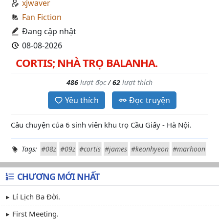
xjwaver
Fan Fiction
Đang cập nhật
08-08-2026
CORTIS; NHÀ TRỌ BALANHA.
486
lượt đọc
/
62
lượt thích
Yêu thích
Đọc truyện
Câu chuyện của 6 sinh viên khu trọ Cầu Giấy - Hà Nội.
Tags:
#08z
#09z
#cortis
#james
#keonhyeon
#marhoon
CHƯƠNG MỚI NHẤT
Lí Lịch Ba Đời.
First Meeting.