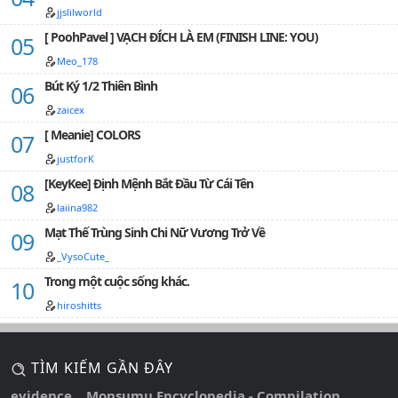
61 ^^Truyện ngược bé tẹo teo, các nam chủ sạch, nữ
jjslilworld
chủ ngoài 5 (or 6) nam chủ ra thì không xxx với aiĐính
chính nữ chủ có 5 anh chồng và 1 anh sư phụ =))Nữ
[ PoohPavel ] VẠCH ĐÍCH LÀ EM (FINISH LINE: YOU)
chủ: Mộ Thiển Thiển.Nam chủ: Đông Lăng Mặc, Hách
Meo_178
Liên Tử Câm, Hiên Viên Liên Thành, Phong Ảnh Dạ,
Quân Tứ Hải, Đế Vô Nhai ^^====Vào truyện thôi…
Bút Ký 1/2 Thiên Bình
zaicex
[ Meanie] COLORS
justforK
[KeyKee] Định Mệnh Bắt Đầu Từ Cái Tên
laiina982
Mạt Thế Trùng Sinh Chi Nữ Vương Trở Về
_VysoCute_
Trong một cuộc sống khác.
hiroshitts
TÌM KIẾM GẦN ĐÂY
evidence
Monsumu Encyclopedia - Compilation