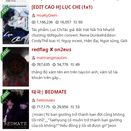
mời rẽ phải, đừng ảnh hưởng tâm trạng của người đọc
Thiên TìnhNgày bắt đầu: 11/08/2018Tiến độ edit: 3
[EDIT CAO H] LỤC CHI (1x1)
khác.4. Không biết có lôi gì hay không. Mời mọi người
ngày chia đôi cộng 2,2 tuần rưỡi trừ 8 phần 39 tháng/1
tự nhận xét._____Editor nhắc nhở:1. Edit khi chưa đọc
chương 📣 T̶̶r̶̶u̶̶y̶̶ệ̶̶n̶ ̶c̶̶h̶̶ỉ̶ ̶đ̶̶ă̶̶n̶̶g̶ ̶t̶̶r̶̶ê̶̶n̶ ̶w̶̶a̶̶t̶̶t̶̶p̶̶a̶̶d̶ (bị copy hết
HoaKyDiem
một chương nào nên không biết truyện hay dở.2. Vì
rùi còn đâu...)🏯🎏🌈🌳🚗🌳🌆🌇🌆💐 Giới thiệu: Văn Anh
1,166,236
16,057
60
nhiều chỗ không chắc lắm nên sẽ vừa làm vừa sửa.
bị Chủ thần lựa chọn trở thành "kẻ không may mắn".
Tác phẩm: Lục ChiTác giả: Bất Hát Nãi Trà NhạSố
Khuyến nghị nên đọc sau 3 đến 4 chương để đảm bảo
（▽д▽） Không cần biết xuất hiện ở thế giới nào, đều
chương: 60Nguồn convert: Reine DunkelnEditor:
tình tiết.3. Bản edit là đầu tay, không dám cam kết về
là người không được yêu quý. ╮(╯_╰)╭ "Nghe nói cô
CindyThể loại: H, Ngụy incest, Hiện đại, Ngọt sủng, Giới
chất lượng, hoan nghênh mọi người góp
bị bao nuôi?" Σ(ﾟДﾟ) "Chân đạp ba thuyền, a, lật thuyền
giải trí, Song khiết, 1x1--------------------Văn án:Couple: Lục
ý._________31/08/2020 - 24/12/2020Truyện có các
rồi chứ gì." Σ(ﾟДﾟ) "Thân là thần thê, lại đi quyến rũ bệ
redflag ✘ on2eus
Dục Chi x Lục Chi (Đại minh tinh X Nữ sinh viên)Lục Chi
chương không được đăng tải, vui lòng đọc kỹ thần giới
hạ, ngươi đê tiện như thế ư?" ΣΣ(ﾟДﾟ;) Văn Anh, xuất
luôn cho rằng bản thân cô luôn có một người anh trai
mattrangmautim
thiệu ở trang chủ.…
thân diễn viên, lộ ra nụ cười Bạch Liên hoa chuyên biệt
quốc dân hết mực sủng ái cô, che chở cô.Hắn nói: Chi
767,635
54,776
49
-- （＾ｖ＾） Vậy thì thế nào? Cuối cùng các ngươi còn
Chi, tên của anh vì em mà tồn tại, anh cũng vậy.-----------
không phải đều sẽ trở thành "quần hạ chi thần" của tôi
thằng đó xăm tên em trên taycòn anh, xăm số tài
---------Ngày đào hố: 22/04/2020Ngày lấp hố:
sao. （；￣︶￣） # ta có kỹ xảo tẩy bạch đặc biệt #🍱
khoản trên gáy…
04/09/2020***Truyện chỉ được edit và đăng tải ở duy
Cần biết trước khi ăn: Bài này chủ tô, tập hợp thiên lôi
nhất một nơi là wattpad HoaKyDiem. NGHIÊM CẤM
cẩu huyết, tẩy bạch, công lược, tu la tràng toàn thân.
CÁC TRANG WEB KHÁC ĂN CẮP CÔNG SỨC CỦA
태국| BEDMATE
Nội dung nhãn mác: Khoái xuyên Vai chính: Văn Anh ┃
EDITOR!!!…
vai phụ: ┃ cái khác:…
heessiuwu
717,175
29,956
53
|Hoàn|Từ bạn giường trở thành bạn đời cũng không
tồi nhỉ?__"Taehyung có muốn trở thành bạn giường
của tôi không?""Nếu đồng ý tôi sẽ được gì?"Jeon
Jungkook mỉm cười ngồi hẳn lên đùi Kim Taehyung,