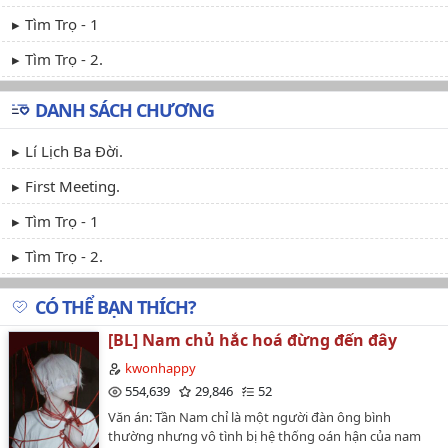
Tìm Trọ - 1
Tìm Trọ - 2.
DANH SÁCH CHƯƠNG
Lí Lịch Ba Đời.
First Meeting.
Tìm Trọ - 1
Tìm Trọ - 2.
CÓ THỂ BẠN THÍCH?
[BL] Nam chủ hắc hoá đừng đến đây
kwonhappy
554,639
29,846
52
Văn án: Tần Nam chỉ là một người đàn ông bình
thường nhưng vô tình bị hệ thống oán hận của nam