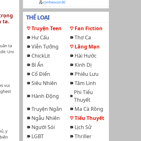
conheocon30
trọng
THỂ LOẠI
 ta.
Truyện Teen
Fan Fiction
Hư Cấu
Thơ Ca
uân ta
Viễn Tưởng
Lãng Mạn
t: Uni
ChickLit
Hài Hước
quy-phi-
Bí Ẩn
Kinh Dị
 thú..
Cổ Điển
Phiêu Lưu
tự tay
hứu,
Siêu Nhiên
Tâm Linh
es vui
n, giúp
ighest
Phi Tiểu
hư
Hành Động
Thuyết
tới tay.
y đưa
Truyện Ngắn
Ma Cà Rồng
chờ ta
 khi
Ngẫu Nhiên
Tiểu Thuyết
thể được
Người Sói
Lịch Sử
ng, trái
ủ, y
u trẫm
LGBT
Thriller
biến