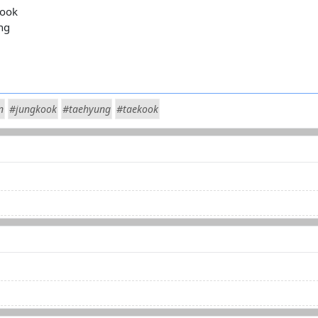
kook
ng
n
#jungkook
#taehyung
#taekook