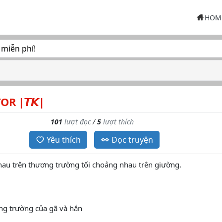
HOM
 miễn phí!
R |𝙏𝙆|
101
lượt đọc
/
5
lượt thích
Yêu thích
Đọc truyện
hau trên thương trường tối choảng nhau trên giường.
ng trường của gã và hắn