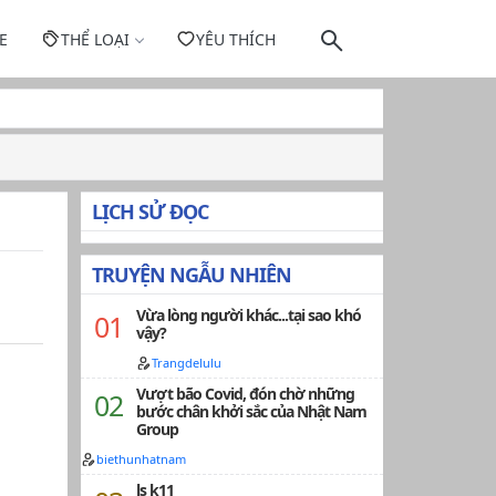
E
THỂ LOẠI
YÊU THÍCH
LỊCH SỬ ĐỌC
TRUYỆN NGẪU NHIÊN
Vừa lòng người khác...tại sao khó
vậy?
Trangdelulu
Vượt bão Covid, đón chờ những
bước chân khởi sắc của Nhật Nam
Group
biethunhatnam
ls k11