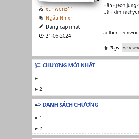
Hắn - Jeon jung
eunwon311
Gã - kim Taehyu
Ngẫu Nhiên
Đang cập nhật
author : eunwon
21-06-2024
Tags:
#eunwo
CHƯƠNG MỚI NHẤT
1.
2.
DANH SÁCH CHƯƠNG
1.
2.