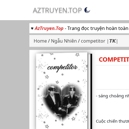
AZTRUYEN.TOP
♥
AzTruyen.Top
- Trang đọc truyện hoàn toàn
Home
/
Ngẫu Nhiên
/
competitor |𝙏𝙆|
COMPETITO
- sáng choảng n
Cuộc chiến thươ