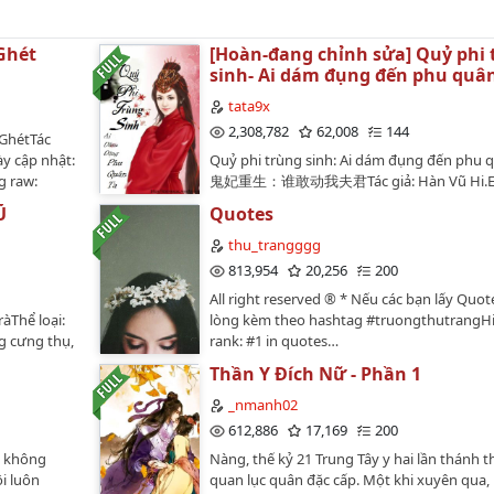
Ghét
[Hoàn-đang chỉnh sửa] Quỷ phi 
sinh- Ai dám đụng đến phu quân
tata9x
2,308,782
62,008
144
GhétTác
y cập nhật:
Quỷ phi trùng sinh: Ai dám đụng đến phu q
g raw:
鬼妃重生：谁敢动我夫君Tác giả: Hàn Vũ Hi.Edi
p nhậtTổng
Tađã hoànpost tại
Ũ
Quotes
hiên
https://nhuvancac.wordpress.com/truyen/
ăn, trọng
trong-sinh/Thể Loại: Trọng Sinh, đấu khí, ma
thu_trangggg
, 1x1, vả
quỷ.Văn Án:Hắn là người nàng yêu, nhưng 
813,954
20,256
200
yện: 1 ngày
đưa nàng giao cho nam nhân khác: "Linh T
All right reserved ®️ * Nếu các bạn lấy Quot
g năng
nàng yêu ta đúng không? Vậy thì gả cho hắ
àThể loại:
lòng kèm theo hashtag #truongthutrangH
ệc chăm chỉ
ta đoạt ngôi vị hoàng đế!" Hắn yêu nàng n
g cưng thụ,
rank: #1 in quotes…
️…
mạng, mắt thấy ngôi vị hoàng đế liền muốn 
rường,
Lại vì nàng, uống hết độc dược nàng tự ta
Thần Y Đích Nữ - Phần 1
u .:.《Vợ tôi
đến: "Cái kia..., ta uống thuốc, nàng có thể 
y yêu thầm
_nmanh02
ngủ mới đi được không?"Nhưng mà, tại sao
 Lý Trì Thư
612,886
17,169
200
hắn chết ở trên tay nàng, nàng rốt cục có 
 từ Quỷ Môn
toại nguyện, nàng lại không cảm thấy hài lò
ôi không
Nàng, thế kỷ 21 Trung Tây y hai lần thánh th
g tôi không
tim lại như bị đao cắt?"Linh Thứu, nàng yê
ôi luôn
quan lục quân đặc cấp. Một khi xuyên qua, 
 ấy lại