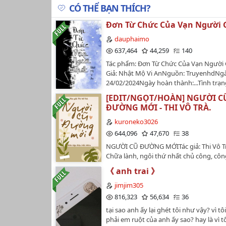
CÓ THỂ BẠN THÍCH?
Đơn Từ Chức Của Vạn Người 
dauphaimo
637,464
44,259
140
Tác phẩm: Đơn Từ Chức Của Vạn Người 
Giả: Nhật Mộ Vi AnNguồn: TruyenhdNgà
24/02/2024Ngày hoàn thành:...Tình trạn
Hoàn ThànhTình trạng truyện: đang cậ
[EDIT/NGỌT/HOÀN] NGƯỜI C
chương: 120 chương chính truyện, 53 p
ĐƯỜNG MỚI - THI VÔ TRÀ.
ngoạiThể loại: đam mỹ, hiện đại, sảng v
sinh, tình cảm, chủ thụ, hào môn thế gia
kuroneko3026
mặtEdit + chỉnh sửa: SagaLịch đăng tru
644,096
47,670
38
2 chươngSaga: nói chung tui cũng siên
NGƯỜI CŨ ĐƯỜNG MỚITác giả: Thi Vô Tr
sương sương nên tui sẽ chăm chỉ làm vi
Chữa lành, ngôi thứ nhất chủ công, côn
up truyện cho anh em xem xã sờ tréc ❤
ngọt sủng, sống lại, thanh xuân vườn t
《 anh trai 》
HEBiên tập: ♪ Đậu Hắc Miêu ♪.:. Giới thiệ
chết rồi tôi bỗng quay trở về thời em ấ
jimjim305
tôi mà tôi không hay biết》Bao năm qua
816,323
56,634
36
tự sát bất thành, nhờ ơn tôi kéo em ấy
tại sao anh ấy lại ghét tôi như vậy? vì t
Quan về hết lần này đến lần khác.Nhưn
phải em ruột của anh ấy sao? hay là vì t
ngờ được ý muốn rời bỏ nhân thế của em