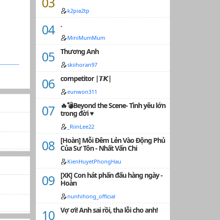
k2pia2tp
.
MiniMumMum
Thương Anh
skiihoran97
competitor |𝙏𝙆|
eunwon311
🔥💣Beyond the Scene- Tình yêu lớn
trong đời ♥
_RiinLee22
[Hoàn] Mỗi Đêm Lẻn Vào Động Phủ
Của Sư Tôn - Nhất Vấn Chi
KienHuyetPhongHau
[XK] Con hát phấn đấu hàng ngày -
Hoàn
nunhihong_official
Vợ ơi! Anh sai rồi, tha lỗi cho anh!