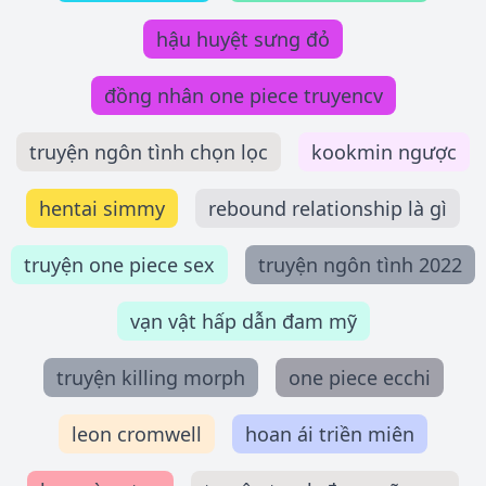
hậu huyệt sưng đỏ
đồng nhân one piece truyencv
truyện ngôn tình chọn lọc
kookmin ngược
hentai simmy
rebound relationship là gì
truyện one piece sex
truyện ngôn tình 2022
vạn vật hấp dẫn đam mỹ
truyện killing morph
one piece ecchi
leon cromwell
hoan ái triền miên