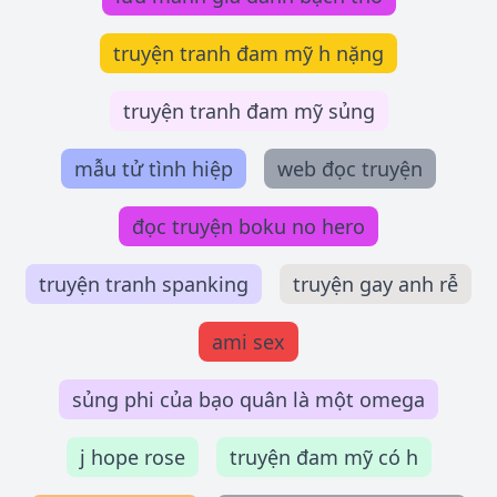
truyện tranh đam mỹ h nặng
truyện tranh đam mỹ sủng
mẫu tử tình hiệp
web đọc truyện
đọc truyện boku no hero
truyện tranh spanking
truyện gay anh rễ
ami sex
sủng phi của bạo quân là một omega
j hope rose
truyện đam mỹ có h