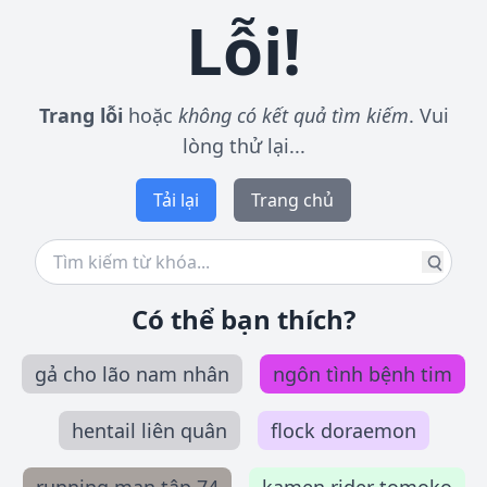
Lỗi!
Trang lỗi
hoặc
không có kết quả tìm kiếm
. Vui
lòng thử lại...
Tải lại
Trang chủ
Có thể bạn thích?
gả cho lão nam nhân
ngôn tình bệnh tim
hentail liên quân
flock doraemon