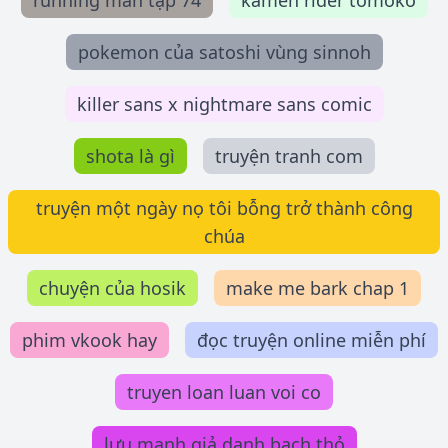
running man tập 74
kamen rider tomoko
pokemon của satoshi vùng sinnoh
killer sans x nightmare sans comic
shota là gì
truyện tranh com
truyện một ngày nọ tôi bỗng trở thành công
chúa
chuyện của hosik
make me bark chap 1
phim vkook hay
đọc truyện online miễn phí
truyen loan luan voi co
lưu manh giả danh bạch thỏ