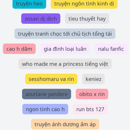
truyện heo
truyện ngôn tình kinh dị
zosan dj dịch
tieu thuyết hay
truyện tranh chọc tới chủ tịch tổng tài
cao h dâm
gia đình loại luân
nalu fanfic
who made me a princess tiếng việt
sesshomaru va rin
keniez
azurlane yandere
obito x rin
ngon tinh cao h
run bts 127
truyện ánh dương ấm áp