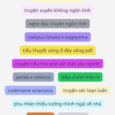
truyện xuyên không ngôn tình
nghe đọc truyện ngôn tình
haikyuu hinata x kageyama
tiểu thuyết sóng ở đáy sông pdf
truyện tiểu thư phế vật thật yêu nghiệt
james x severus
diệp chính thần h
codename anastasia
truyện séc loạn luân
phu nhân thiếu tướng thỉnh ngài về nhà