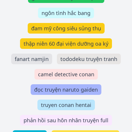
ngôn tình hắc bang
đam mỹ công siêu sủng thụ
thập niên 60 đại viện dưỡng oa ký
fanart namjin
tododeku truyện tranh
camel detective conan
đọc truyện naruto gaiden
truyen conan hentai
phản hồi sau hôn nhân truyện full