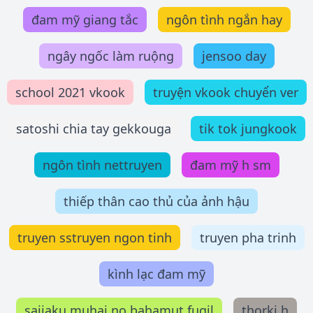
đam mỹ giang tắc
ngôn tình ngắn hay
ngây ngốc làm ruộng
jensoo day
school 2021 vkook
truyện vkook chuyển ver
satoshi chia tay gekkouga
tik tok jungkook
ngôn tình nettruyen
đam mỹ h sm
thiếp thân cao thủ của ảnh hậu
truyen sstruyen ngon tinh
truyen pha trinh
kình lạc đam mỹ
saijaku muhai no bahamut fugil
thorki h