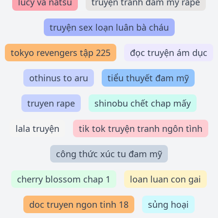
lucy và natsu
truyện tranh đam mỹ rape
truyện sex loạn luân bà cháu
tokyo revengers tập 225
đọc truyện ám dục
othinus to aru
tiểu thuyết đam mỹ
truyen rape
shinobu chết chap mấy
lala truyện
tik tok truyện tranh ngôn tình
công thức xúc tu đam mỹ
cherry blossom chap 1
loan luan con gai
doc truyen ngon tinh 18
sủng hoại