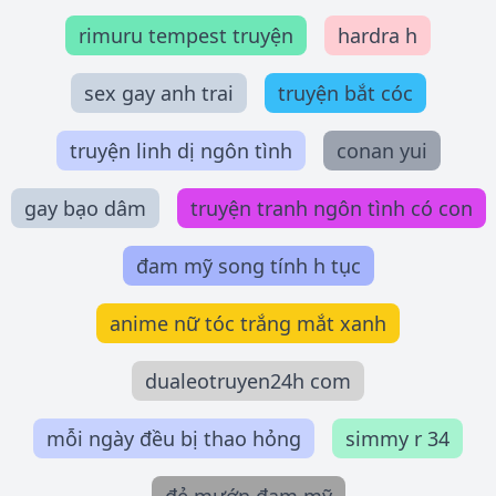
rimuru tempest truyện
hardra h
sex gay anh trai
truyện bắt cóc
truyện linh dị ngôn tình
conan yui
gay bạo dâm
truyện tranh ngôn tình có con
đam mỹ song tính h tục
anime nữ tóc trắng mắt xanh
dualeotruyen24h com
mỗi ngày đều bị thao hỏng
simmy r 34