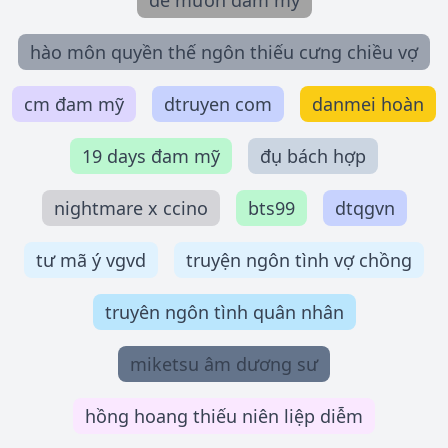
đẻ mướn đam mỹ
hào môn quyền thế ngôn thiếu cưng chiều vợ
cm đam mỹ
dtruyen com
danmei hoàn
19 days đam mỹ
đụ bách hợp
nightmare x ccino
bts99
dtqgvn
tư mã ý vgvd
truyện ngôn tình vợ chồng
truyên ngôn tình quân nhân
miketsu âm dương sư
hồng hoang thiếu niên liệp diễm