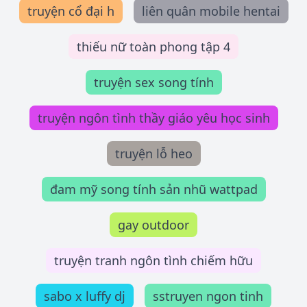
truyện cổ đại h
liên quân mobile hentai
thiếu nữ toàn phong tập 4
truyện sex song tính
truyện ngôn tình thầy giáo yêu học sinh
truyện lỗ heo
đam mỹ song tính sản nhũ wattpad
gay outdoor
truyện tranh ngôn tình chiếm hữu
sabo x luffy dj
sstruyen ngon tinh