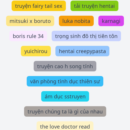
truyện fairy tail sex
tải truyện hentai
mitsuki x boruto
luka nobita
karnagi
boris rule 34
trọng sinh đô thị tiên tôn
yuichirou
hentai creepypasta
truyện cao h song tính
văn phòng tình dục thiên sư
ám dục sstruyen
truyện chúng ta là gì của nhau
the love doctor read