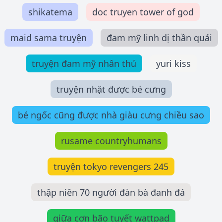
shikatema
doc truyen tower of god
maid sama truyện
đam mỹ linh dị thần quái
truyện đam mỹ nhân thú
yuri kiss
truyện nhặt được bé cưng
bé ngốc cũng được nhà giàu cưng chiều sao
rusame countryhumans
truyện tokyo revengers 245
thập niên 70 người đàn bà đanh đá
giữa cơn bão tuyết wattpad