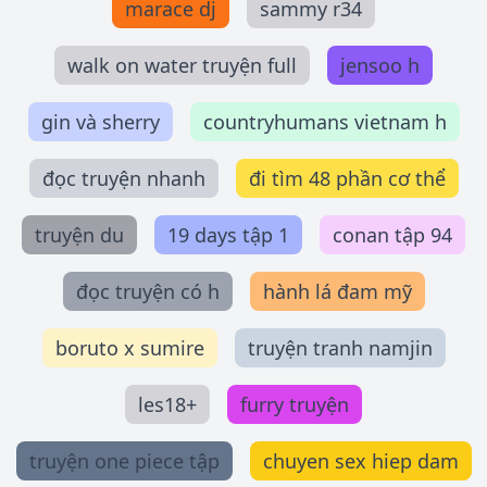
marace dj
sammy r34
walk on water truyện full
jensoo h
gin và sherry
countryhumans vietnam h
đọc truyện nhanh
đi tìm 48 phần cơ thể
truyện du
19 days tập 1
conan tập 94
đọc truyện có h
hành lá đam mỹ
boruto x sumire
truyện tranh namjin
les18+
furry truyện
truyện one piece tập
chuyen sex hiep dam