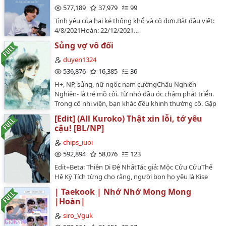
còn trưởng nữ Nghĩa An hầu chính là phân trâu
577,189
37,979
99
rồi.Người ta nói trăm nghe không bằng một thấy*, sự
Tình yêu của hai kẻ thống khổ và cô đơn.Bắt đầu viết:
thật thế nào không ai ngờ đến.*Mắt thấy mới là thật,
4/8/2021Hoàn: 22/12/2021…
tai nghe là giả*Truyện sạch 100%*Đã FULL…
Sủng vợ vô đối
duyen1324
536,876
16,385
36
H+, NP, sủng, nữ ngốc nam cườngChâu Nghiên
Nghiên- là trẻ mồ côi. Từ nhỏ đầu óc chậm phát triển.
Trong cô nhi viện, bạn khác đều khinh thường cô. Gặp
bọn hắn cô lại được cưng chiều vô hạnHàn Thương
[Edit] (All Kuroko) Thật xin lỗi, tớ yêu
Lục- Hàn Thương Thần- Hàn Thương Lãnh: bọn họ là
cậu! [BL/NP]
anh em sinh ba. Nắm trong tay dây kinh tế thế giới.
Bọn hắn nói một không ai dám nói hai. Lãnh đạo đất
chips_iuoi
nước cũng phải nể rất nhiều.Bọn hắn gặp cô mắt lạnh
592,894
58,076
123
cũng ánh lên cưng chiều vô hạn…
Edit+Beta: Thiên Di Đệ NhấtTác giả: Mộc Cửu CửuThế
Hệ Kỳ Tích từng cho rằng, người bọn họ yêu là Kise
Ryota.Sau khi lên đến cao trung, bọn họ lại cho rằng
| Taekook | Nhớ Nhớ Mong Mong
người mình yêu là đồng bạn luôn ở bên cạnh.Mãi đến
|Hoàn|
sau này...Thế Hệ Kỳ Tích mới biết, thì ra người bọn họ
đã gửi gắm trái tim, vẫn luôn là cậu ấy.Nhưng với một
siro_Vguk
số kẻ, bỏ lỡ chính là bỏ lỡ.Giống như...thời gian thì sẽ