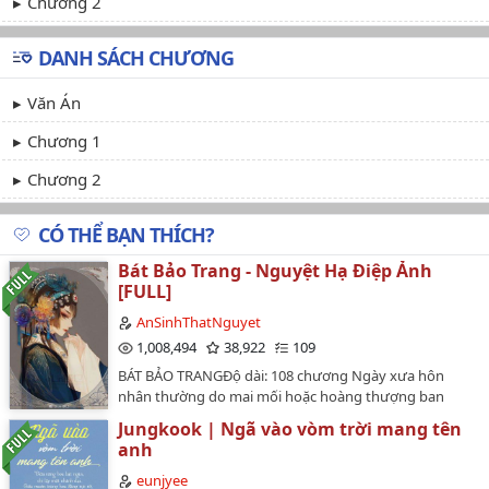
Chương 2
DANH SÁCH CHƯƠNG
Văn Án
Chương 1
Chương 2
CÓ THỂ BẠN THÍCH?
Bát Bảo Trang - Nguyệt Hạ Điệp Ảnh
[FULL]
AnSinhThatNguyet
1,008,494
38,922
109
BÁT BẢO TRANGĐộ dài: 108 chương Ngày xưa hôn
nhân thường do mai mối hoặc hoàng thượng ban
hôn, mà cuộc hôn nhân này lại bị mọi người nói rằng
Jungkook | Ngã vào vòm trời mang tên
bông hoa lài cắm bãi phân trâu khi hoàng thượng chỉ
anh
hôn cho Hiển quận vương cùng trường nữ của Nghĩa
An hầu.Hiển nhiên Hiển quận vương là đóa hoa tươi,
eunjyee