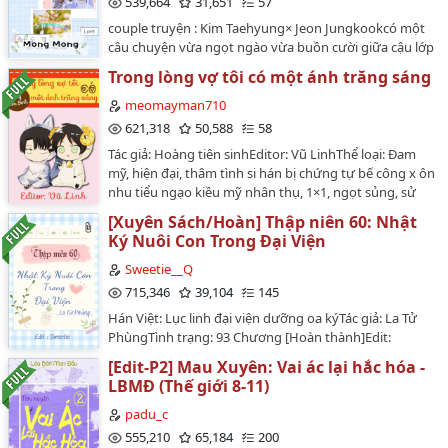
539,664
31,651
57
mãi mãi không thể dừng lại.Nhân vật chính: Kuroko
couple truyện : Kim Taehyung× Jeon Jungkookcó một
Tetsuya, Kagami Taiga, Thế Hệ Kỳ Tích || Phối hợp: Cao
câu chuyện vừa ngọt ngào vừa buồn cười giữa cậu lớp
trung mọi người || Cái khác: All Kuroko, ngốc manh.…
trưởng và một học sinh cá biệt. Kéo dài đến qua thời
Trong lòng vợ tôi có một ánh trăng sáng
thiếu niên non nớt, lật đật vượt qua ở thời gian cùng
nhau trưởng thành.- Kim Taehyung! tôi thích cậuĐể rồi
meomayman710
khi trưởng thành, tình yêu ấy dù có cách xa nhau bao
621,318
50,588
58
nhiêu năm thì nó vẫn luôn như thế, vẫn ở đây đợi hai
Tác giả: Hoàng tiên sinhEditor: Vũ LinhThể loại: Đam
trái tim cùng nhịp đập.XIN VUI LÒNG KHÔNG CHUYỂN
mỹ, hiện đại, thâm tình si hán bị chứng tự bế công x ôn
VER.ĐÂY LÀ CHUYỆN VỀ CUỘC ĐỜI VÀ TÌNH CẢM CỦA
nhu tiểu ngạo kiều mỹ nhân thụ, 1×1, ngọt sủng, sử
RIÊNG Taekook không phải cuộc đời của riêng ai khác…
dụng ngôi thứ nhất đứng từ nhiều góc độ của các
[Xuyên Sách/Hoàn] Thập niên 60: Nhật
nhân vật, HE.Nguồn raw: Kho tàng đam mỹ - fanfic
Ký Nuôi Con Trong Đại Viện
Link wordpress:
https://meovip1912.wordpress.com/2017/08/13/trong-
Sweetie__Q
long-vo-toi-co-mot-anh-trang-sang/…
715,346
39,104
145
Hán Việt: Lục linh đại viện dưỡng oa kýTác giả: La Tử
PhùngTình trạng: 93 Chương [Hoàn thành]Edit:
Sweetie Convert: Reine Dunkeln & Hà My Tống231
[Edit-P2] Mau Xuyên: Vai ác lại hắc hóa -
(wikidich)Link convert:
LBMĐ (Thế giới 8-11)
https://wikisach.com/truyen/xuyen-thu-60-dai-vien-
duong-oa-ky-trong--Yee9N1S4CHauW96H#!Thể loại:
padu_c
Nguyên sang, Ngôn tình, Hiện đại, HE, Tình cảm, Ngọt
555,210
65,184
200