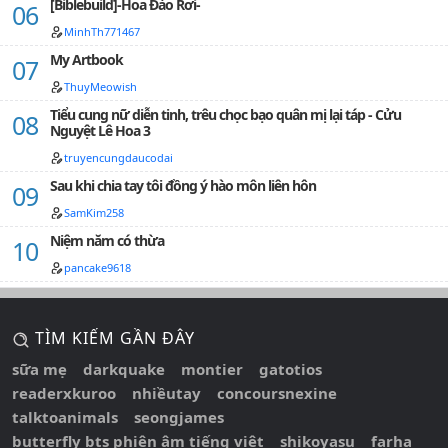
tiếp cởi áo tháo thắt lưng trần trụi: "Đến đây nào bảo
[Biblebuild]-Hoa Đào Rơi-
bối, mau tới tinh lọc ta."Nam Tầm: "Tự làm bậy không
MinhTh771467
thể sống, thật muốn chết quá phải làm sao bây giờ?"…
My Artbook
ThuyMeowish
Tiểu cung nữ diễn tinh, trêu chọc bạo quân mị lại táp - Cửu
Nguyệt Lê Hoa 3
truyencungdaucodai
Sau khi chia tay tôi đồng ý hào môn liên hôn
SamKim258
Niệm năm có thừa
pancake9618
TÌM KIẾM GẦN ĐÂY
sữa mẹ
darkquake
montier
gatotios
readerxkuroo
nhiềutay
concoursnexine
talktoanimals
seongjames
butterfly bts phiên âm tiếng việt
shikoyasu
farha