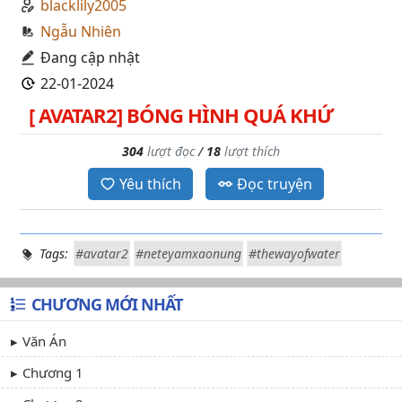
blacklily2005
Ngẫu Nhiên
Đang cập nhật
22-01-2024
[ AVATAR2] BÓNG HÌNH QUÁ KHỨ
304
lượt đọc
/
18
lượt thích
Yêu thích
Đọc truyện
Tags:
#avatar2
#neteyamxaonung
#thewayofwater
CHƯƠNG MỚI NHẤT
Văn Án
Chương 1