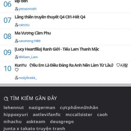
lắp đèn
58,
yensonnsth
59,
Lăng thiên truyền thuyết Q4 C81-Hết Q4
60,
rainctu
61,
Ma Vương Cầm Phu
caozheng1989
62,
[Lucy Heartfilia] Ranh Giới - Tiếu Lam Thanh Mặc
63,
William_Lam
64,
KunYu 《Yêu Em Là Điều Đáng Ra Anh Nên Làm Từ Lâu》 ♡사랑
♡
65,
midy0nekk_
66,
67,
TÌM KIẾM GẦN ĐÂY
68,
lehennut
nazigerman
cựcphẩmnữnhân
69,
hippoxyuri
aotlevifanfic
mccallsister
caoh
nihachu
askteam
deusgrego
70,
junta x takato truyện tranh