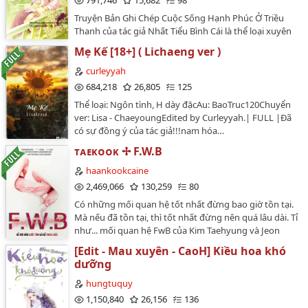
791,746
15,682
98
bình đạm vô vị? "Ngọc diện diêm la" một thời từng câu
34,
Truyện Bản Ghi Chép Cuộc Sống Hạnh Phúc Ở Triều
thông hắc bạch lưỡng đạo thề phải từng bước đoạt lại
Thanh của tác giả Nhất Tiểu Bình Cái là thể loại xuyên
quyền thế vốn thuộc về mình. Tô Gia ta không thị uy
RẤT QUAN TRỌNG
không lời văn nhẹ nhàng và tình cảm gia đình đầm ấm.
các ngươi liền xem ta là bánh trôi nước mặc người
Mẹ Kế [18+] ( Lichaeng ver )
Nữ Hổ Lộc Điềm Nhi sinh ra đã được cha mẹ yêu
nhào nặn sao!https://lachucung.wordpress.com/binh-
35,
thương sau này khi lấy chồng thì lại được chồng yêu
curleyyah
tu-phong/dam-mỹ/trung-sinh-chi-to-gia/…
chiều hết mực. A ca Dận Chân vừa sinh ra thì cha mẹ
684,218
26,805
125
36,
không thương có tướng sát vợ. Hoàng thượng ban
Thể loại: Ngôn tình, H dày đặcAu: BaoTruc120Chuyển
hôn cho hai người. Liệu chàng có khắc nàng nữa hay
37,
ver: Lisa - ChaeyoungEdited by Curleyyah.| FULL |Đã
không? Cuộc sống của họ sẽ như thế nào? Mời các bạn
có sự đồng ý của tác giả!!!nam hóa…
theo dõi để có câu trả lời.…
38,
ᴛᴀᴇᴋᴏᴏᴋ ✢ F.W.B
39,
haankookcaine
40,
2,469,066
130,259
80
Có những mối quan hệ tốt nhất đừng bao giờ tồn tại.
41,
Mà nếu đã tồn tại, thì tốt nhất đừng nên quá lâu dài. Tỉ
như... mối quan hệ FwB của Kim Taehyung và Jeon
42,
Jungkook. FwB, kẻ rơi vào lưới tình là kẻ thua
[Edit - Mau xuyên - CaoH] Kiều hoa khó
cuộc.Sun.TÁC PHẨM CHỈ ĐƯỢC ĐĂNG DUY NHẤT TRÊN
43,
dưỡng
TÀI KHOẢN @haankookcaine CỦA WATTPAD!!!Begin:
44,
23h50, 8/6/2021.Ended: 22h, 29/11/2022.…
hungtuquy
1,150,840
26,156
136
45,