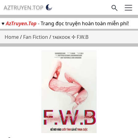
AZTRUYEN.TOP
♥
AzTruyen.Top
- Trang đọc truyện hoàn toàn miễn phí!
Home
/
Fan Fiction
/
ᴛᴀᴇᴋᴏᴏᴋ ✢ F.W.B