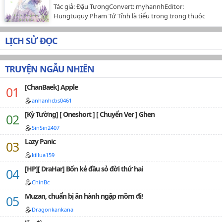
Tác giả: Đậu TươngConvert: myhannhEditor:
Hungtuquy Phạm Tử Tĩnh là tiểu trong trong thuộc
46,
quản lý cục thời không, từ tổ công lược bị điều phối tới
47,
tổ công lược thịt văn. Từ đây tiết tháo là người qua
LỊCH SỬ ĐỌC
đường, mỗi ngày đều dựa vào tính phúc để vượt
48,
qua.Toàn văn 1V1, có cốt truyện, sẽ không mãn thiên
toàn thịt.…
TRUYỆN NGẪU NHIÊN
49,
50,
[ChanBaek] Apple
anhanhcbs0461
51,
[Kỳ Tường] [ Oneshort ] [ Chuyển Ver ] Ghen
52,
SinSin2407
53,
Lazy Panic
54,
killua159
[HP][ DraHar] Bốn kẻ đầu sỏ đời thứ hai
55,
ChinBc
56,
Muzan, chuẩn bị ăn hành ngập mồm đi!
57,
Dragonkankana