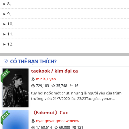
8,
9,
10,
11,
12,
13,
CÓ THỂ BẠN THÍCH?
14,
taekook / kim đại ca
15,
minie_uyen
16,
729,183
35,748
16
tuy hơi ngốc một chút, nhưng là người yêu của trùm
17,
trường!viết: 21/7/2020 lúc: 23:23Tác giả: uyen.m…
18,
《Fakenut》Cục
19,
nyangnyangmeowmeow
20,
1,160,614
69,088
121