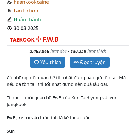
haankookcaine
Fan Fiction
Hoàn thành
30-03-2025
ᴛᴀᴇᴋᴏᴏᴋ ✢ F.W.B
2,469,066
lượt đọc
/
130,259
lượt thích
Yêu thích
Đọc truyện
Có những mối quan hệ tốt nhất đừng bao giờ tồn tại. Mà
nếu đã tồn tại, thì tốt nhất đừng nên quá lâu dài.
Tỉ như... mối quan hệ FwB của Kim Taehyung và Jeon
Jungkook.
FwB, kẻ rơi vào lưới tình là kẻ thua cuộc.
Sun.