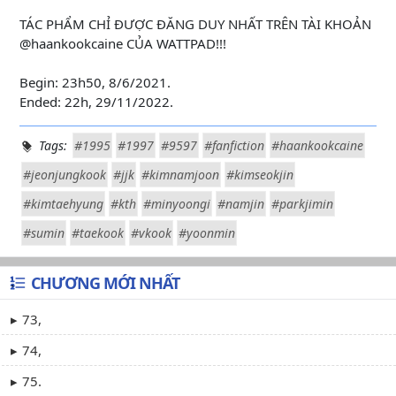
TÁC PHẨM CHỈ ĐƯỢC ĐĂNG DUY NHẤT TRÊN TÀI KHOẢN
@haankookcaine CỦA WATTPAD!!!
Begin: 23h50, 8/6/2021.
Ended: 22h, 29/11/2022.
Tags:
#1995
#1997
#9597
#fanfiction
#haankookcaine
#jeonjungkook
#jjk
#kimnamjoon
#kimseokjin
#kimtaehyung
#kth
#minyoongi
#namjin
#parkjimin
#sumin
#taekook
#vkook
#yoonmin
CHƯƠNG MỚI NHẤT
73,
74,
75.