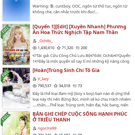
21,
Warning: 🔞, cuntboy, OOC, ngôn từ thô tục, ngôn từ
không che, cân nhắc trước khi đọc!…
22,
[Quyển 1][Edit] [Xuyên Nhanh] Phương
23,
Án Hoa Thức Nghịch Tập Nam Thần
24,
_Ochibi_
25,
1,430,610
71,320
200
🍉Tác giả: Cửu Công Chủ Lưu Bộ🍉Edit: Ochibi🍉Quyển
26,
1🍉Đây là một quyển sổ tay tỉ mỉ những kỹ năng công
lược các loại nam thần.Các thể loại mục tiêu công
27,
[Hoàn]Trùng Sinh Chi Tô Gia
lược:Băng sơn giáo thảo √Tổng tài bá đạo√Hắc đạo tà
mị√Vương gia ngạo kiều √Mạt thế cường giả √Muội
V_lazy
28,
khống ca ca √Học trưởng ôn nhu√Giải trí thiên vương
790,537
34,018
73
√...Mình còn non tay lắm, mong mọi người bỏ qua nếu
29,
Đây là thể loại đam mỹ (boy x boy) bạn nào dị ứng thể
có sai sót nha~ 🍉Nhắc nhở🍉⤿Nữ chính có lúc rất vô
loại này thì nên đừng đọc, mình sẽ ko chịu trách nhiệm
30,
tình⤿Hơn nữa cũng đừng vì vài thế giới đầu mà bỏ
.....thân.....Thể loại: Trùng sinh, hiện đại, hắc bang, niên
qua những thế giới sau~➠Đăng trên Wattpad🚫
hạ, cường cườngVăn ánTrong một sự cố máy bay có
31,
TRUYỆN DỊCH CHƯA CÓ SỰ ĐỒNG Ý CỦA TÁC GIẢ, VUI
BẢN GHI CHÉP CUỘC SỐNG HẠNH PHÚC
vẻ là ngoài ý muốn, Tô Bạch Tô Gia bị đoạt quyền bất
LÒNG KHÔNG RE-UP🚫…
Ở TRIỀU THANH
32,
ngờ trùng sinh vào thân thể một đứa cháu trai họ
hàng xa yếu đuối về cả thể chất lẫn tinh thần. Ai quy
ngocmii99
33,
định sau khi trùng sinh phải sống những ngày tháng